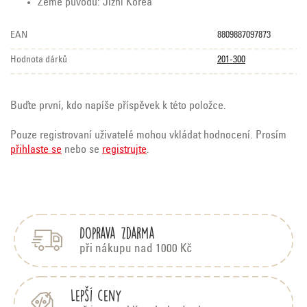
Země původu: Jižní Korea
EAN
8809887097873
Hodnota dárků
201-300
Buďte první, kdo napíše příspěvek k této položce.
Pouze registrovaní uživatelé mohou vkládat hodnocení. Prosím
přihlaste se
nebo se
registrujte
.
Z
á
p
Doprava zdarma
a
t
při nákupu nad 1000 Kč
í
Lepší ceny