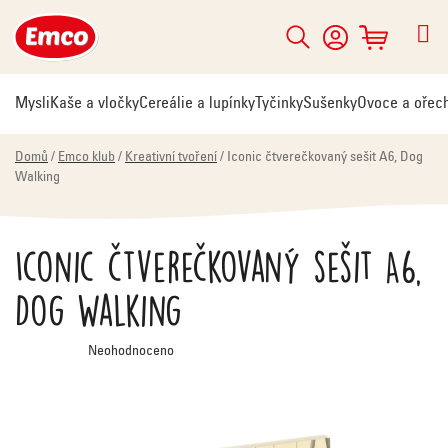
Přejít
na
Hledat
NÁKUPNÍ
obsah
KOŠÍK
Mysli
Kaše a vločky
Cereálie a lupínky
Tyčinky
Sušenky
Ovoce a ořec
Domů
/
Emco klub
/
Kreativní tvoření
/
Iconic čtverečkovaný sešit A6, Dog
Walking
Iconic čtverečkovaný sešit A6,
Dog Walking
Průměrné
Neohodnoceno
hodnocení
produktu
je
0,0
z
5
hvězdiček.