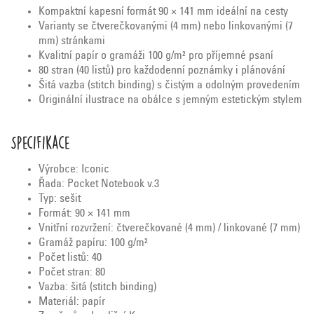
Kompaktní kapesní formát 90 × 141 mm ideální na cesty
Varianty se čtverečkovanými (4 mm) nebo linkovanými (7
mm) stránkami
Kvalitní papír o gramáži 100 g/m² pro příjemné psaní
80 stran (40 listů) pro každodenní poznámky i plánování
Šitá vazba (stitch binding) s čistým a odolným provedením
Originální ilustrace na obálce s jemným estetickým stylem
Specifikace
Výrobce: Iconic
Řada: Pocket Notebook v.3
Typ: sešit
Formát: 90 × 141 mm
Vnitřní rozvržení: čtverečkované (4 mm) / linkované (7 mm)
Gramáž papíru: 100 g/m²
Počet listů: 40
Počet stran: 80
Vazba: šitá (stitch binding)
Materiál: papír