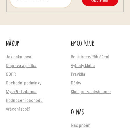
Nákup
Emco Klub
Jak nakupovat
Registrace/Přihlášení
Doprava a platba
Výhody klubu
GDPR
Pravidla
Obchodní podmínky
Dárky
Mysli 5+1 zdarma
Klub pro zaměstnance
Hodnocení obchodu
O nás
Vrácení zboží
Náš příběh