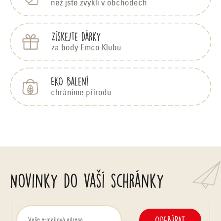
než jste zvyklí v obchodech
Získejte dárky
za body Emco Klubu
EKO balení
chráníme přírodu
Novinky do vaší schránky
ODEBÍRAT