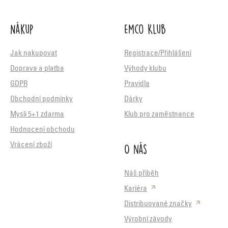
Nákup
Emco Klub
Jak nakupovat
Registrace/Přihlášení
Doprava a platba
Výhody klubu
GDPR
Pravidla
Obchodní podmínky
Dárky
Mysli 5+1 zdarma
Klub pro zaměstnance
Hodnocení obchodu
O nás
Vrácení zboží
Náš příběh
Kariéra
Distribuované značky
Výrobní závody