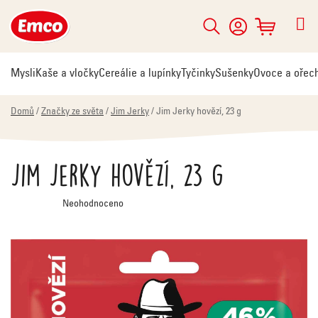
Přejít
na
Hledat
NÁKUPNÍ
obsah
KOŠÍK
Mysli
Kaše a vločky
Cereálie a lupínky
Tyčinky
Sušenky
Ovoce a ořec
Domů
/
Značky ze světa
/
Jim Jerky
/
Jim Jerky hovězí, 23 g
Jim Jerky hovězí, 23 g
Průměrné
Neohodnoceno
hodnocení
produktu
je
0,0
z
5
hvězdiček.