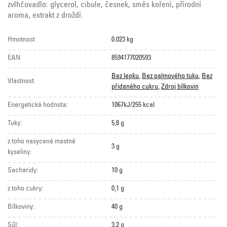
zvlhčovadlo: glycerol, cibule, česnek, směs koření, přírodní
aroma, extrakt z droždí.
Hmotnost
0.023 kg
EAN
8594177020593
Bez lepku
,
Bez palmového tuku
,
Bez
Vlastnost
přidaného cukru
,
Zdroj bílkovin
Energetická hodnota:
1067kJ/255 kcal
Tuky:
5,8 g
z toho nasycené mastné
3 g
kyseliny:
Sacharidy:
10 g
z toho cukry:
0,1 g
Bílkoviny:
40 g
Sůl:
3,2 g