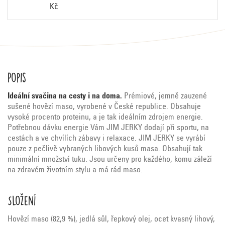
Kč
Popis
Ideální svačina na cesty i na doma.
Prémiové, jemně zauzené
sušené hovězí maso, vyrobené v České republice. Obsahuje
vysoké procento proteinu, a je tak ideálním zdrojem energie.
Potřebnou dávku energie Vám JIM JERKY dodají při sportu, na
cestách a ve chvílích zábavy i relaxace. JIM JERKY se vyrábí
pouze z pečlivě vybraných libových kusů masa. Obsahují tak
minimální množství tuku. Jsou určeny pro každého, komu záleží
na zdravém životním stylu a má rád maso.
Složení
Hovězí maso (82,9 %), jedlá sůl, řepkový olej, ocet kvasný lihový,