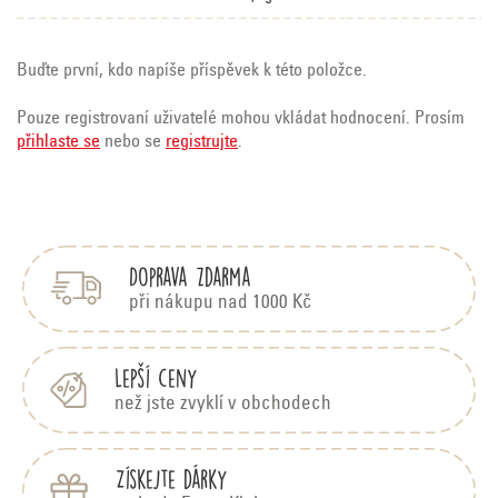
Buďte první, kdo napíše příspěvek k této položce.
Pouze registrovaní uživatelé mohou vkládat hodnocení. Prosím
přihlaste se
nebo se
registrujte
.
Z
á
p
Doprava zdarma
a
t
při nákupu nad 1000 Kč
í
Lepší ceny
než jste zvyklí v obchodech
Získejte dárky