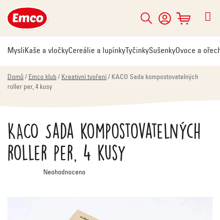
Přejít
na
Hledat
NÁKUPNÍ
obsah
KOŠÍK
Mysli
Kaše a vločky
Cereálie a lupínky
Tyčinky
Sušenky
Ovoce a ořec
Domů
/
Emco klub
/
Kreativní tvoření
/
KACO Sada kompostovatelných
roller per, 4 kusy
KACO Sada kompostovatelných
roller per, 4 kusy
Průměrné
Neohodnoceno
hodnocení
produktu
je
0,0
z
5
hvězdiček.