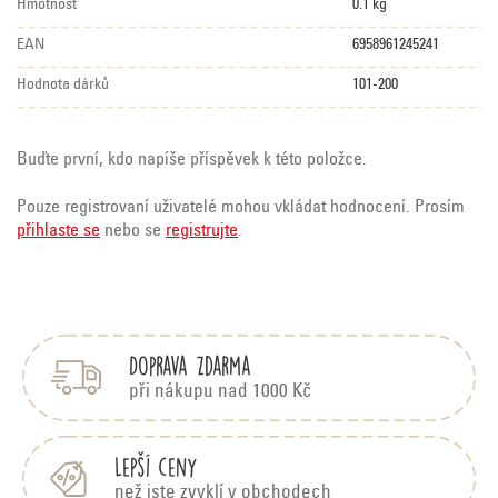
Hmotnost
0.1 kg
EAN
6958961245241
Hodnota dárků
101-200
Buďte první, kdo napíše příspěvek k této položce.
Pouze registrovaní uživatelé mohou vkládat hodnocení. Prosím
přihlaste se
nebo se
registrujte
.
Z
á
p
Doprava zdarma
a
t
při nákupu nad 1000 Kč
í
Lepší ceny
než jste zvyklí v obchodech