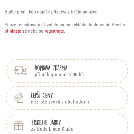
Buďte první, kdo napíše příspěvek k této položce.
Pouze registrovaní uživatelé mohou vkládat hodnocení. Prosím
přihlaste se
nebo se
registrujte
.
Z
á
p
Doprava zdarma
a
t
při nákupu nad 1000 Kč
í
Lepší ceny
než jste zvyklí v obchodech
Získejte dárky
za body Emco Klubu