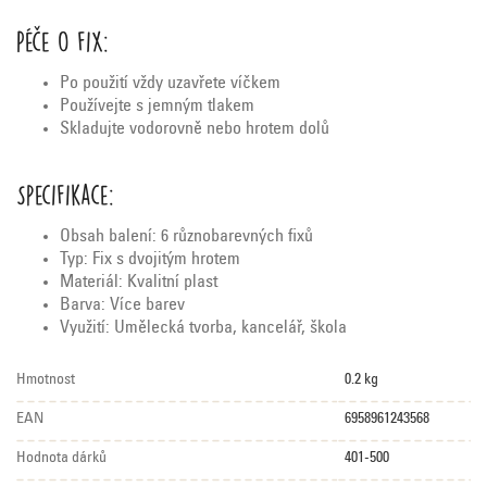
Péče o fix:
Po použití vždy uzavřete víčkem
Používejte s jemným tlakem
Skladujte vodorovně nebo hrotem dolů
Specifikace:
Obsah balení: 6 různobarevných fixů
Typ: Fix s dvojitým hrotem
Materiál: Kvalitní plast
Barva: Více barev
Využití: Umělecká tvorba, kancelář, škola
Hmotnost
0.2 kg
EAN
6958961243568
Hodnota dárků
401-500