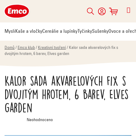
Přejít
na
Hledat
NÁKUPNÍ
obsah
KOŠÍK
Mysli
Kaše a vločky
Cereálie a lupínky
Tyčinky
Sušenky
Ovoce a ořec
Domů
/
Emco klub
/
Kreativní tvoření
/
Kalor sada akvarelových fix s
dvojitým hrotem, 6 barev, Elves garden
Kalor sada akvarelových fix s
dvojitým hrotem, 6 barev, Elves
garden
Průměrné
Neohodnoceno
hodnocení
produktu
je
0,0
z