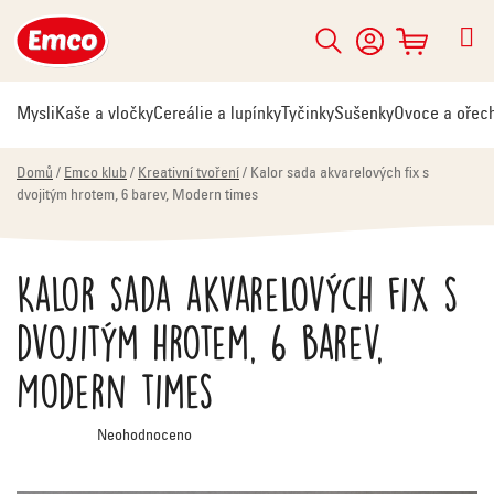
Přejít
na
Hledat
NÁKUPNÍ
obsah
KOŠÍK
Mysli
Kaše a vločky
Cereálie a lupínky
Tyčinky
Sušenky
Ovoce a ořec
Domů
/
Emco klub
/
Kreativní tvoření
/
Kalor sada akvarelových fix s
dvojitým hrotem, 6 barev, Modern times
Kalor sada akvarelových fix s
dvojitým hrotem, 6 barev,
Modern times
Průměrné
Neohodnoceno
hodnocení
produktu
je
0,0
z