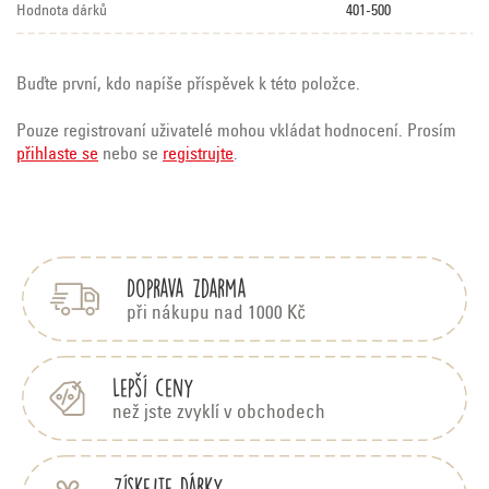
Hodnota dárků
401-500
Buďte první, kdo napíše příspěvek k této položce.
Pouze registrovaní uživatelé mohou vkládat hodnocení. Prosím
přihlaste se
nebo se
registrujte
.
Z
á
p
Doprava zdarma
a
t
při nákupu nad 1000 Kč
í
Lepší ceny
než jste zvyklí v obchodech
Získejte dárky