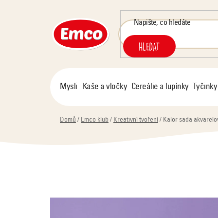
Přejít
na
obsah
HLEDAT
Mysli
Kaše a vločky
Cereálie a lupínky
Tyčinky
Domů
/
Emco klub
/
Kreativní tvoření
/
Kalor sada akvarelov