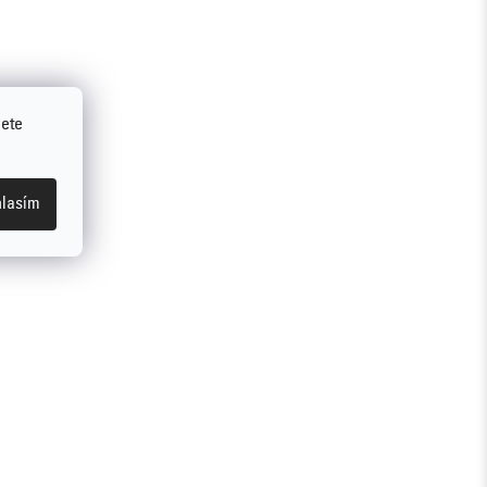
jete
lasím