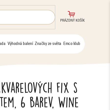
NÁKUPNÍ
PRÁZDNÝ KOŠÍK
KOŠÍK
řada
Výhodná balení
Značky ze světa
Emco klub
kvarelových fix s
tem, 6 barev, Wine