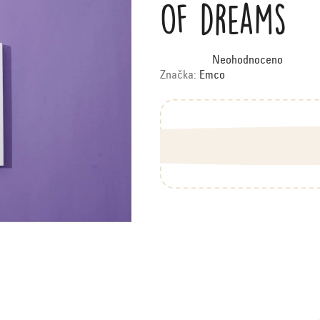
of dreams
Průměrné
Neohodnoceno
hodnocení
produktu
Značka:
Emco
je
0,0
z
5
hvězdiček.