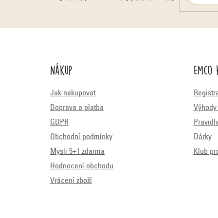
Nákup
Emco 
Jak nakupovat
Registr
Doprava a platba
Výhody 
GDPR
Pravidl
Obchodní podmínky
Dárky
Mysli 5+1 zdarma
Klub pr
Hodnocení obchodu
Vrácení zboží