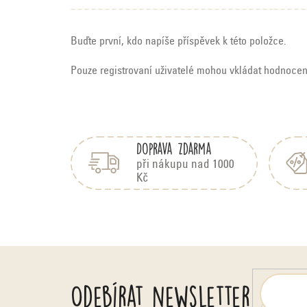
Buďte první, kdo napíše příspěvek k této položce.
Pouze registrovaní uživatelé mohou vkládat hodnoce
Z
á
Doprava zdarma
p
a
při nákupu nad 1000
Kč
t
í
Odebírat newsletter