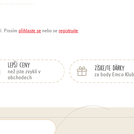
ní. Prosím
přihlaste se
nebo se
registrujte
.
Lepší ceny
Získejte dárky
než jste zvyklí v
za body Emco Klu
obchodech