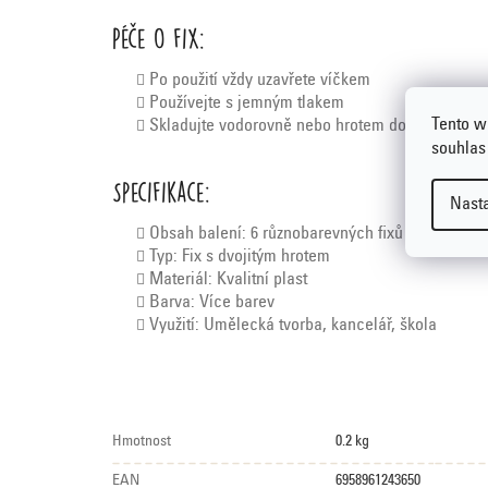
Péče o fix:
Po použití vždy uzavřete víčkem
Používejte s jemným tlakem
Tento w
Skladujte vodorovně nebo hrotem dolů
souhlas
Specifikace:
Nast
Obsah balení: 6 různobarevných fixů
Typ: Fix s dvojitým hrotem
Materiál: Kvalitní plast
Barva: Více barev
Využití: Umělecká tvorba, kancelář, škola
Hmotnost
0.2 kg
EAN
6958961243650