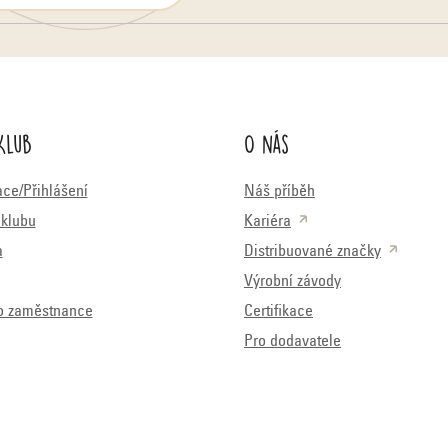
Klub
O nás
ace/Přihlášení
Náš příběh
klubu
Kariéra
a
Distribuované značky
Výrobní závody
o zaměstnance
Certifikace
Pro dodavatele