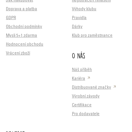
Jak nakupovat
Registrace/Přihlášení
Doprava a platba
Výhody klubu
GDPR
Pravidla
Obchodní podmínky
Dárky
Mysli 5+1 zdarma
Klub pro zaměstnance
Hodnocení obchodu
O nás
Vrácení zboží
Náš příběh
Kariéra
Distribuované značky
Výrobní závody
Certifikace
Pro dodavatele