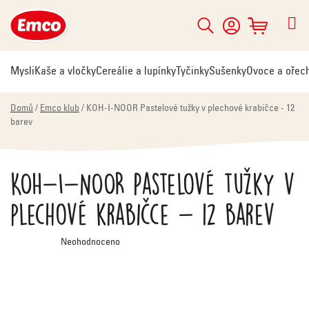
Přejít
na
Hledat
NÁKUPNÍ
obsah
KOŠÍK
Mysli
Kaše a vločky
Cereálie a lupínky
Tyčinky
Sušenky
Ovoce a ořec
Domů
/
Emco klub
/
KOH-I-NOOR Pastelové tužky v plechové krabičce - 12
barev
KOH-I-NOOR Pastelové tužky v
plechové krabičce - 12 barev
Průměrné
Neohodnoceno
hodnocení
produktu
je
0,0
z
5
hvězdiček.