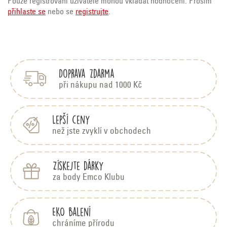
Pouze registrovaní uživatelé mohou vkládat hodnocení. Prosím
přihlaste se
nebo se
registrujte
.
Z
á
p
Doprava zdarma
a
t
při nákupu nad 1000 Kč
í
Lepší ceny
než jste zvyklí v obchodech
Získejte dárky
za body Emco Klubu
EKO balení
chráníme přírodu