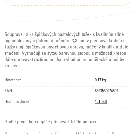
Souprava 12 ks špičkových pastelových tužek s kvalitním silně
pigmentovaným jádrem o průměru 3,8 mm v plechové krabičce.
Tužky mají špičkovou povrchovou úpravu, máčený knoflík a zlaté
značení. Vyznačují se sytou barevnou stopou s možností kresbu
dále upravovat roztíráním. Jsou vhodné pro umělecké a hobby
kreslení.
Hmotnost
0.17 kg
EAN
8593539074809
Hodnota dárků
401-500
Buďte první, kdo napíše příspěvek k této položce.