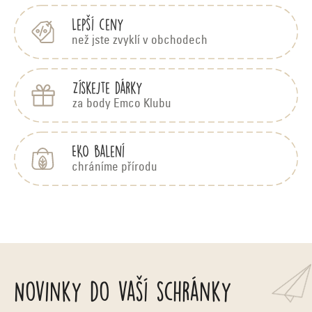
a
c
Lepší ceny
než jste zvyklí v obchodech
í
p
Získejte dárky
r
za body Emco Klubu
v
k
EKO balení
y
chráníme přírodu
v
ý
p
i
Novinky do vaší schránky
s