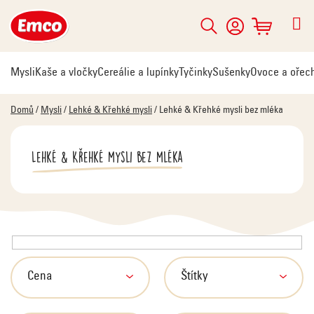
Přejít
na
Hledat
NÁKUPNÍ
obsah
KOŠÍK
Mysli
Kaše a vločky
Cereálie a lupínky
Tyčinky
Sušenky
Ovoce a ořec
Domů
/
Mysli
/
Lehké & Křehké mysli
/
Lehké & Křehké mysli bez mléka
Lehké & Křehké mysli bez mléka
V
ý
p
Cena
Štítky
i