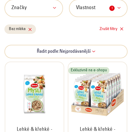
s
p
Značky
Vlastnost
1
r
o
Bez mléka
Zrušit filtry
d
u
k
Ř
Řadit podle:
Nejprodávanější
t
a
ů
z
e
Exkluzivně na e-shopu
n
í
p
r
o
d
u
Lehké & křehké -
Lehké & křehké -