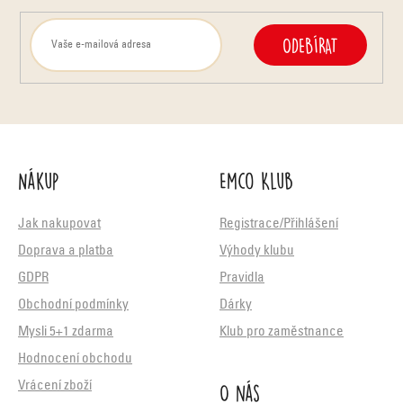
u
ODEBÍRAT
Nákup
Emco Klub
Jak nakupovat
Registrace/Přihlášení
Doprava a platba
Výhody klubu
GDPR
Pravidla
Obchodní podmínky
Dárky
Mysli 5+1 zdarma
Klub pro zaměstnance
Hodnocení obchodu
O nás
Vrácení zboží