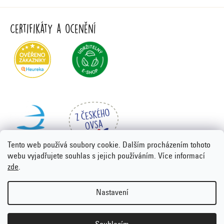
Certifikáty a ocenění
Tento web používá soubory cookie. Dalším procházením tohoto
webu vyjadřujete souhlas s jejich používáním. Více informací
zde
.
Vytvořil Shoptet Premium
&
PORTA DESIGN
Nastavení
Copyright 2026
Emco.cz
. Všechna práva vyhrazena.
Upravit
nastavení cookies