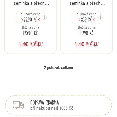
k
semínka a ořechy,
semínka a ořechy,
t
500 g
karton 12x500 g
ů
Klubová cena
Klubová cena
79,90 Kč
839 Kč
Běžná cena
Běžná cena
125,90 Kč
1 290 Kč
DO KOŠÍKU
DO KOŠÍKU
2
položek celkem
O
v
Z
á
l
p
á
Doprava zdarma
a
d
t
při nákupu nad 1000 Kč
í