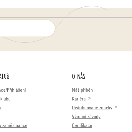
Klub
O nás
ace/Přihlášení
Náš příběh
klubu
Kariéra
a
Distribuované značky
Výrobní závody
o zaměstnance
Certifikace