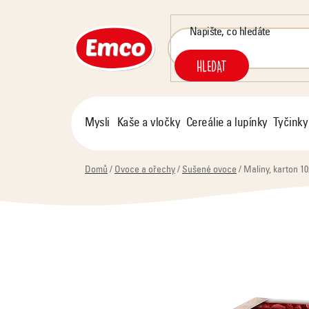
Přejít
na
obsah
HLEDAT
Mysli
Kaše a vločky
Cereálie a lupínky
Tyčinky
Domů
/
Ovoce a ořechy
/
Sušené ovoce
/
Maliny, karton 10