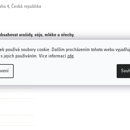
raha 4, Česká republika
bsahovat arašídy, sóju, mléko a ořechy.
eb používá soubory cookie. Dalším procházením tohoto webu vyjadřu
 s jejich používáním. Více informací
zde
.
o tuku
,
Bez
avení
Souh