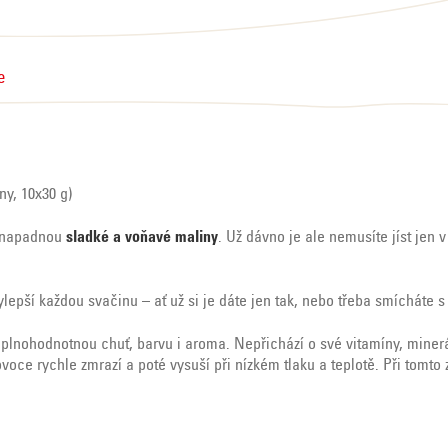
e
y, 10x30 g)
i napadnou
sladké a voňavé maliny
. Už dávno je ale nemusíte jíst jen 
ylepší každou svačinu – ať už si je dáte jen tak, nebo třeba smícháte s
lnohodnotnou chuť, barvu i aroma. Nepřichází o své vitamíny, minerál
ovoce rychle zmrazí a poté vysuší při nízkém tlaku a teplotě. Při tom