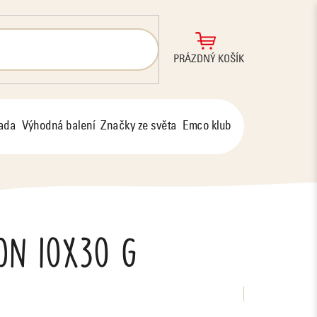
NÁKUPNÍ
PRÁZDNÝ KOŠÍK
KOŠÍK
řada
Výhodná balení
Značky ze světa
Emco klub
ton 10x30 g