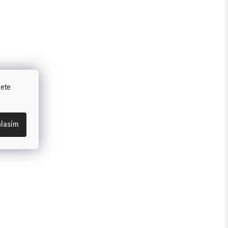
jete
lasím