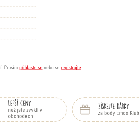
ní. Prosím
přihlaste se
nebo se
registrujte
.
Lepší ceny
Získejte dárky
než jste zvyklí v
za body Emco Klu
obchodech