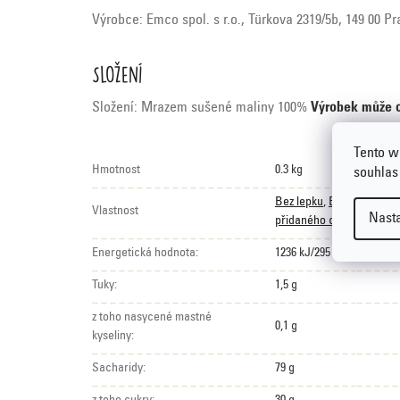
Výrobce: Emco spol. s r.o., Türkova 2319/5b, 149 00 P
Složení
Složení: Mrazem sušené maliny 100%
Výrobek může o
Tento w
Hmotnost
0.3 kg
souhlas
Bez lepku
,
Bez palmovéh
Vlastnost
Nast
přidaného cukru
Energetická hodnota:
1236 kJ/295 kcal
Tuky:
1,5 g
z toho nasycené mastné
0,1 g
kyseliny:
Sacharidy:
79 g