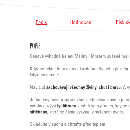
Popis
Hodnocení
Diskuz
Popis
Cenově výhodné balení Maliny ( Mrazem sušené malin
Když se řekne letní ovoce, každého dřív nebo pozděj
kdykoliv chcete.
Navíc si
zachovávají všechny živiny, chuť i barvu
. A v
Jedinečný postup zpracování zachovává v ovoci jeho p
výroby nazývá
lyofilizace
. Jedná se o proces, kdy se 
siřičitany
, které se často vykytují v sušeném ovoci.
Skladujte v suchu a chraňte před teplem.