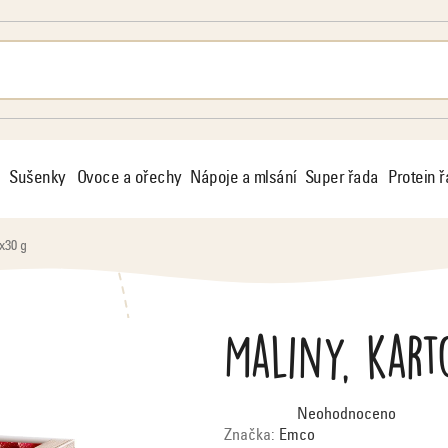
Sušenky
Ovoce a ořechy
Nápoje a mlsání
Super řada
Protein 
x30 g
Maliny, kar
Průměrné
Neohodnoceno
hodnocení
produktu
Značka:
Emco
je