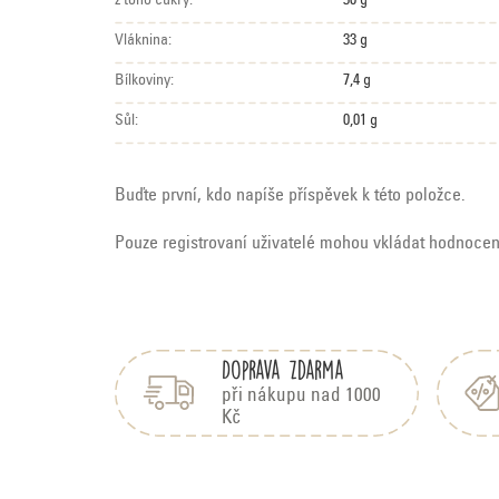
z toho cukry:
30 g
Vláknina:
33 g
Bílkoviny:
7,4 g
Sůl:
0,01 g
Buďte první, kdo napíše příspěvek k této položce.
Pouze registrovaní uživatelé mohou vkládat hodnoce
Z
á
Doprava zdarma
p
a
při nákupu nad 1000
Kč
t
í