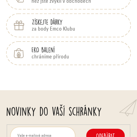
než jste zvyklí v obchodech
Získejte dárky
za body Emco Klubu
EKO balení
chráníme přírodu
Novinky do vaší schránky
ODEBÍRAT