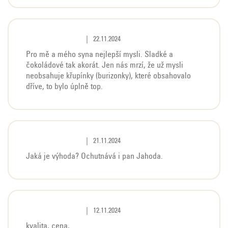
Hodnocení produktu je 5 z 5 hvězdiček.
|
22.11.2024
Pro mě a mého syna nejlepší mysli. Sladké a
čokoládové tak akorát. Jen nás mrzí, že už mysli
neobsahuje křupínky (burizonky), které obsahovalo
dříve, to bylo úplně top.
Hodnocení produktu je 5 z 5 hvězdiček.
|
21.11.2024
Jaká je výhoda? Ochutnává i pan Jahoda.
Hodnocení produktu je 5 z 5 hvězdiček.
|
12.11.2024
kvalita, cena,