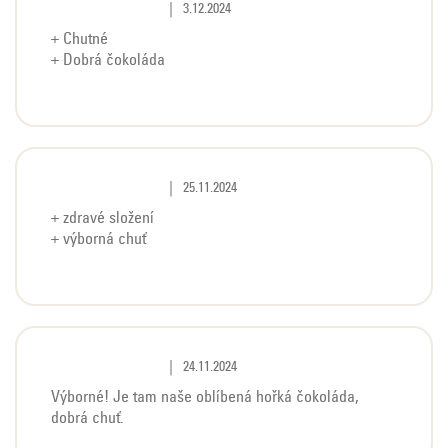
Hodnocení produktu je 5 z 5 hvězdiček.
|
3.12.2024
+ Chutné
+ Dobrá čokoláda
Hodnocení produktu je 5 z 5 hvězdiček.
|
25.11.2024
+ zdravé složení
+ výborná chuť
Hodnocení produktu je 5 z 5 hvězdiček.
|
24.11.2024
Výborné! Je tam naše oblíbená hořká čokoláda,
dobrá chuť.