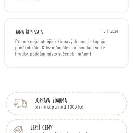
Jana Robinson
Hodnocení produktu j
|
3.11.2024
Pro mě nejchutnější z křupavých musli - kupuju
poněkolikáté. Když mám štěstí a jsou tam velké
hrudky, pojídám místo sušenek - mňam!
Z
á
p
Doprava zdarma
a
t
při nákupu nad 1000 Kč
í
Lepší ceny