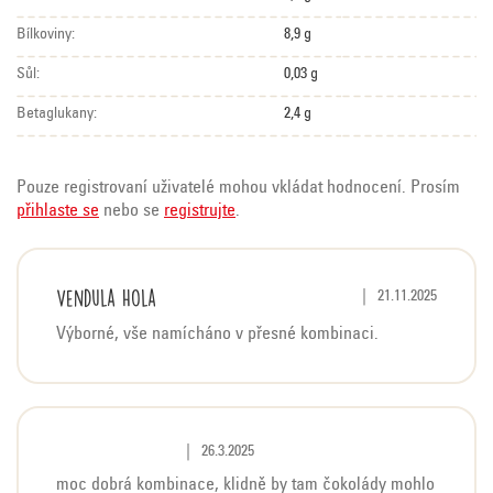
Bílkoviny:
8,9 g
Sůl:
0,03 g
Betaglukany:
2,4 g
Pouze registrovaní uživatelé mohou vkládat hodnocení. Prosím
přihlaste se
nebo se
registrujte
.
V
Vendula Hola
Hodnocení produktu j
|
21.11.2025
ý
Výborné, vše namícháno v přesné kombinaci.
p
i
s
h
Hodnocení produktu je 5 z 5 hvězdiček.
|
26.3.2025
o
moc dobrá kombinace, klidně by tam čokolády mohlo