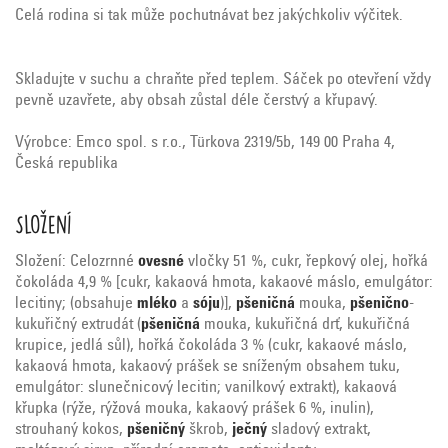
Celá rodina si tak může pochutnávat bez jakýchkoliv výčitek.
Skladujte v suchu a chraňte před teplem. Sáček po otevření vždy
pevně uzavřete, aby obsah zůstal déle čerstvý a křupavý.
Výrobce: Emco spol. s r.o., Türkova 2319/5b, 149 00 Praha 4,
Česká republika
Složení
Složení: Celozrnné
ovesné
vločky 51 %, cukr, řepkový olej, hořká
čokoláda 4,9 % [cukr, kakaová hmota, kakaové máslo, emulgátor:
lecitiny; (obsahuje
mléko
a
sóju
)],
pšeničná
mouka,
pšenično
-
kukuřičný extrudát (
pšeničná
mouka, kukuřičná drť, kukuřičná
krupice, jedlá sůl), hořká čokoláda 3 % (cukr, kakaové máslo,
kakaová hmota, kakaový prášek se sníženým obsahem tuku,
emulgátor: slunečnicový lecitin; vanilkový extrakt), kakaová
křupka (rýže, rýžová mouka, kakaový prášek 6 %, inulin),
strouhaný kokos,
pšeničný
škrob,
ječný
sladový extrakt,