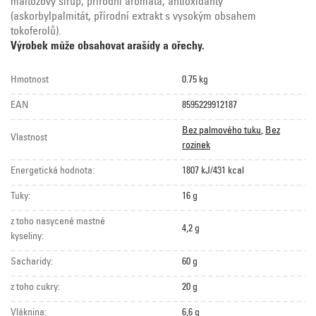
maltózový sirup, přírodní aromata, antioxidanty
(askorbylpalmitát, přírodní extrakt s vysokým obsahem
tokoferolů).
Výrobek může obsahovat arašídy a ořechy.
Hmotnost
0.75 kg
EAN
8595229912187
Bez palmového tuku
,
Bez
Vlastnost
rozinek
Energetická hodnota:
1807 kJ/431 kcal
Tuky:
16 g
z toho nasycené mastné
4,2 g
kyseliny:
Sacharidy:
60 g
z toho cukry:
20 g
Vláknina:
6,6 g