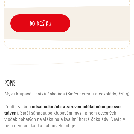
DO KOŠÍKU
Popis
Mysli křupavé - hořká čokoláda (Směs cereálií a čokolády, 750 g)
Pojďte s námi
mlsat čokoládu a zároveň udělat něco pro své
trávení
. Stačí sáhnout po křupavém mysli plném ovesných
vloček bohatých na vlákninu a kvalitní hořké čokolády. Navíc v
něm není ani kapka palmového oleje.