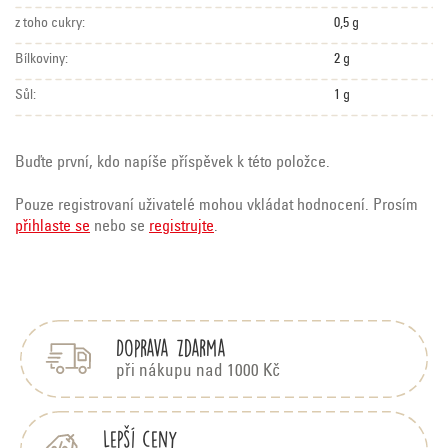
z toho cukry:
0,5 g
Bílkoviny:
2 g
Sůl:
1 g
Buďte první, kdo napíše příspěvek k této položce.
Pouze registrovaní uživatelé mohou vkládat hodnocení. Prosím
přihlaste se
nebo se
registrujte
.
Z
á
p
Doprava zdarma
a
t
při nákupu nad 1000 Kč
í
Lepší ceny