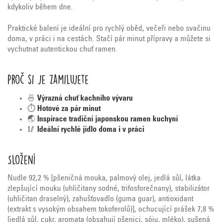
kdykoliv
během
dne.
Praktické
balení
je
ideální
pro
rychlý
oběd,
večeři
nebo
svačinu
doma,
v
práci
i
na
cestách.
Stačí
pár
minut
přípravy
a
můžete
si
vychutnat
autentickou
chuť
ramen.
Proč
si
je
zamilujete
🍜
Výrazná
chuť
kachního
vývaru
⏱️
Hotové
za
pár
minut
🌏
Inspirace
tradiční
japonskou
ramen
kuchyní
🥢
Ideální
rychlé
jídlo
doma
i
v
práci
Složení
Nudle 92,2 % [pšeničná mouka, palmový olej, jedlá sůl, látka
zlepšující mouku (uhličitany sodné, trifosforečnany), stabilizátor
(uhličitan draselný), zahušťovadlo (guma guar), antioxidant
(extrakt s vysokým obsahem tokoferolů)], ochucující prášek 7,8 %
[jedlá sůl, cukr, aromata (obsahují pšenici, sóju, mléko), sušená