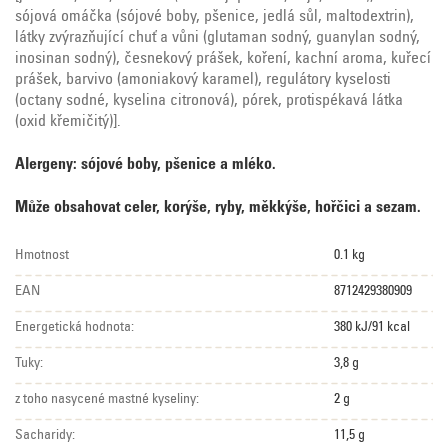
sójová omáčka (sójové boby, pšenice, jedlá sůl, maltodextrin),
látky zvýrazňující chuť a vůni (glutaman sodný, guanylan sodný,
inosinan sodný), česnekový prášek, koření, kachní aroma, kuřecí
prášek, barvivo (amoniakový karamel), regulátory kyselosti
(octany sodné, kyselina citronová), pórek, protispékavá látka
(oxid křemičitý)].
Alergeny: sójové boby, pšenice a mléko.
Může obsahovat celer, korýše, ryby, měkkýše, hořčici a sezam.
Hmotnost
0.1 kg
EAN
8712429380909
Energetická hodnota:
380 kJ/91 kcal
Tuky:
3,8 g
z toho nasycené mastné kyseliny:
2 g
Sacharidy:
11,5 g