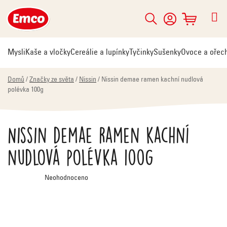
Přejít
na
Hledat
NÁKUPNÍ
obsah
KOŠÍK
Mysli
Kaše a vločky
Cereálie a lupínky
Tyčinky
Sušenky
Ovoce a ořec
Domů
/
Značky ze světa
/
Nissin
/
Nissin demae ramen kachní nudlová
polévka 100g
Nissin demae ramen kachní
nudlová polévka 100g
Průměrné
Neohodnoceno
hodnocení
produktu
je
0,0
z
5
hvězdiček.