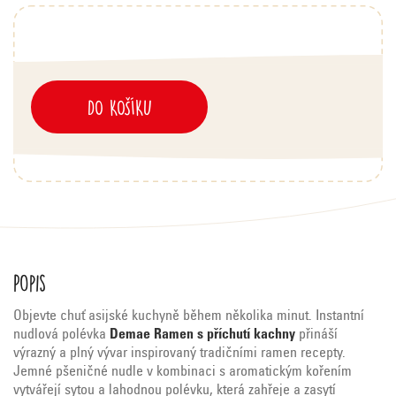
DO KOŠÍKU
Popis
Objevte
chuť
asijské
kuchyně
během
několika
minut.
Instantní
nudlová
polévka
Demae
Ramen
s
příchutí
kachny
přináší
výrazný
a
plný
vývar
inspirovaný
tradičními
ramen
recepty.
Jemné
pšeničné
nudle
v
kombinaci
s
aromatickým
kořením
vytvářejí
sytou
a
lahodnou
polévku,
která
zahřeje
a
zasytí