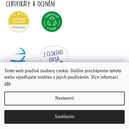
Certifikáty a ocenění
Tento web používá soubory cookie. Dalším procházením tohoto
webu vyjadřujete souhlas s jejich používáním. Více informací
zde
.
Vytvořil Shoptet Premium
&
PORTA DESIGN
Nastavení
Copyright 2026
Emco.cz
. Všechna práva vyhrazena.
Upravit
nastavení cookies
Souhlasím