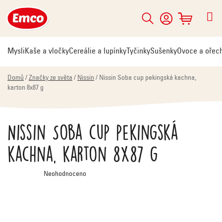
Přejít
na
Hledat
NÁKUPNÍ
obsah
KOŠÍK
Mysli
Kaše a vločky
Cereálie a lupínky
Tyčinky
Sušenky
Ovoce a ořec
Domů
/
Značky ze světa
/
Nissin
/
Nissin Soba cup pekingská kachna,
karton 8x87 g
Nissin Soba cup pekingská
kachna, karton 8x87 g
Průměrné
Neohodnoceno
hodnocení
produktu
je
0,0
z
5
hvězdiček.