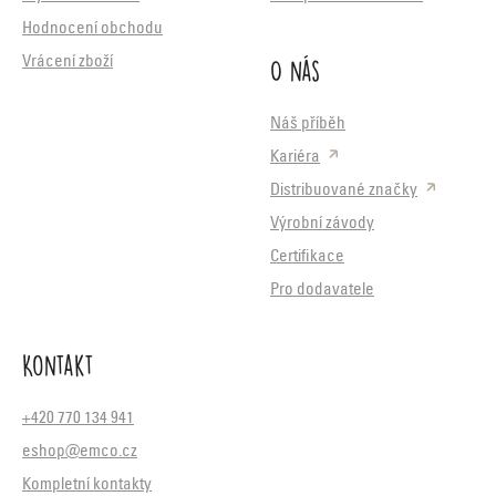
Hodnocení obchodu
O nás
Vrácení zboží
Náš příběh
Kariéra
Distribuované značky
Výrobní závody
Certifikace
Pro dodavatele
Kontakt
+420 770 134 941
eshop@emco.cz
Kompletní kontakty