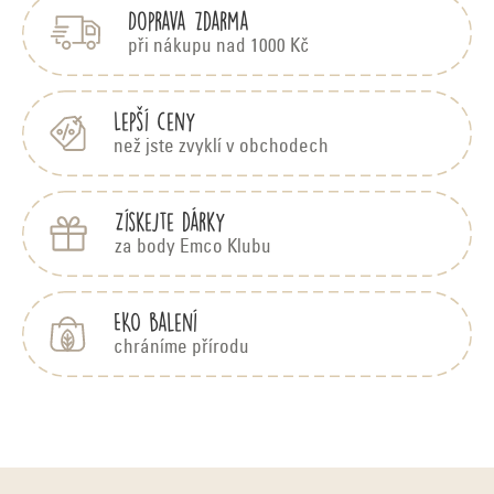
Doprava zdarma
a
t
při nákupu nad 1000 Kč
í
Lepší ceny
než jste zvyklí v obchodech
Získejte dárky
za body Emco Klubu
EKO balení
chráníme přírodu