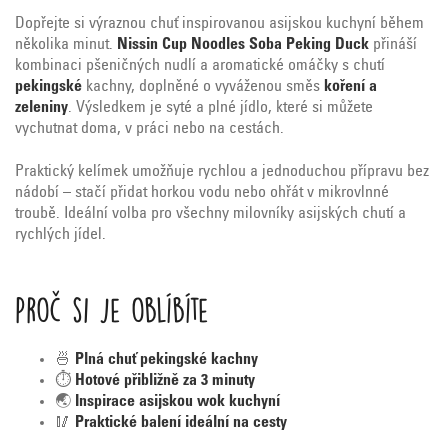
Dopřejte
si
výraznou
chuť
inspirovanou
asijskou
kuchyní
během
několika
minut.
Nissin
Cup
Noodles
Soba
Peking
Duck
přináší
kombinaci
pšeničných
nudlí
a
aromatické
omáčky
s
chutí
pekingské
kachny,
doplněné
o
vyváženou
směs
koření
a
zeleniny
.
Výsledkem
je
syté
a
plné
jídlo,
které
si
můžete
vychutnat
doma,
v
práci
nebo
na
cestách.
Praktický
kelímek
umožňuje
rychlou
a
jednoduchou
přípravu
bez
nádobí –
stačí
přidat
horkou
vodu
nebo
ohřát
v
mikrovlnné
troubě.
Ideální
volba
pro
všechny
milovníky
asijských
chutí
a
rychlých
jídel.
Proč
si
je
oblíbíte
🍜
Plná
chuť
pekingské
kachny
⏱️
Hotové
přibližně
za
3
minuty
🌏
Inspirace
asijskou
wok
kuchyní
🥢
Praktické
balení
ideální
na
cesty