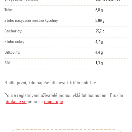
Tuky:
8,8 g
z toho nasycené mastné kyseliny
3,89 g
Sacharidy:
25,7 g
z toho cukry:
4,7 g
Bílkoviny:
4,4 g
Sůl:
1,3 g
Buďte první, kdo napíše příspěvek k této položce.
Pouze registrovaní uživatelé mohou vkládat hodnocení. Prosím
přihlaste se
nebo se
registrujte
.
Z
á
p