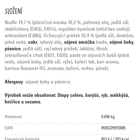
Složení
Nudle 74,7 % (pšeničná mouka 76,2 %, palmový olej, jedlá sůl,
stabilizátory (E452i, E451i), regulátor kyselosti (uhličitan sodný),
antioxidant (E306)), Ochucující prášek 22,4 % (jedlá sůl, dextróza,
pitná voda,
cukr
, rybový olej,
sójová omáčka
(voda,
sójové boby
,
pšenice
, jedlá sůl), rajčatový prášek, laktóza, škrob,
zvýrazňovače chuti (E621, E635), pasta ze sójových bobů (pitná
voda, sójové boby, jedlá sůl, rýže), kuřecí tuk, kari aroma,
barviva (karamel IV), aromata, koření, mrkev, pórek).
Alergeny
: sójové boby a pšenice
Výrobek může obsahovat: Stopy celeru, korýšů, ryb, měkkýšů,
hočřice a sezamu.
Hmotnost
0.696 kg
EAN
8595229933885
Enegetická hodnota:
853 kJ / 203 kcal