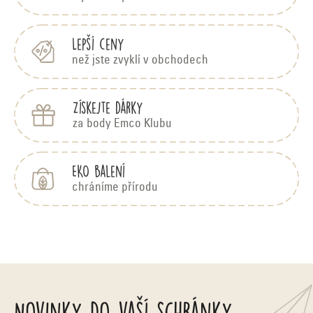
í
Lepší ceny
než jste zvyklí v obchodech
Získejte dárky
za body Emco Klubu
EKO balení
chráníme přírodu
Novinky do vaší schránky