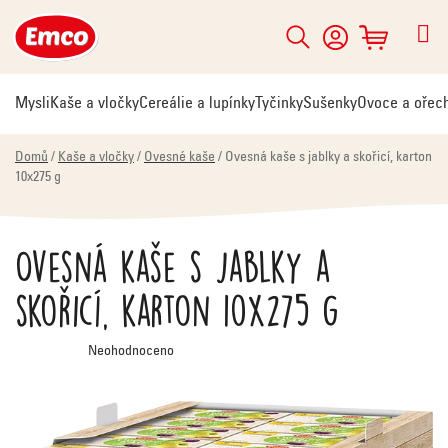
Přejít
na
Hledat
NÁKUPNÍ
obsah
KOŠÍK
Mysli
Kaše a vločky
Cereálie a lupínky
Tyčinky
Sušenky
Ovoce a ořec
Domů
/
Kaše a vločky
/
Ovesné kaše
/
Ovesná kaše s jablky a skořicí, karton
10x275 g
Ovesná kaše s jablky a
skořicí, karton 10x275 g
Průměrné
Neohodnoceno
hodnocení
produktu
je
0,0
z
5
hvězdiček.