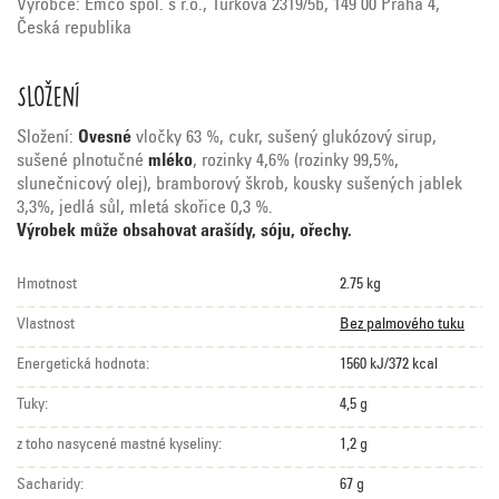
Výrobce: Emco spol. s r.o., Türkova 2319/5b, 149 00 Praha 4,
Česká republika
Složení
Složení:
Ovesné
vločky 63 %, cukr, sušený glukózový sirup,
sušené plnotučné
mléko
, rozinky 4,6% (rozinky 99,5%,
slunečnicový olej), bramborový škrob, kousky sušených jablek
3,3%, jedlá sůl, mletá skořice 0,3 %.
Výrobek může obsahovat arašídy, sóju, ořechy.
Hmotnost
2.75 kg
Vlastnost
Bez palmového tuku
Energetická hodnota:
1560 kJ/372 kcal
Tuky:
4,5 g
z toho nasycené mastné kyseliny:
1,2 g
Sacharidy:
67 g