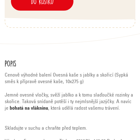
DO KOŠÍKU
Popis
Cenově výhodné balení Ovesná kaše s jablky a skořicí (Sypká
směs k přípravě ovesné kaše, 10x275 g)
Jemné ovesné vločky, svěží jablko a k tomu slaďoučké rozinky a
skořice. Taková snídaně potěší i ty nejmlsnější jazýčky. A navíc
je
bohatá na vlákninu
, která udělá radost vašemu trávení.
Skladujte v suchu a chraňte před teplem.