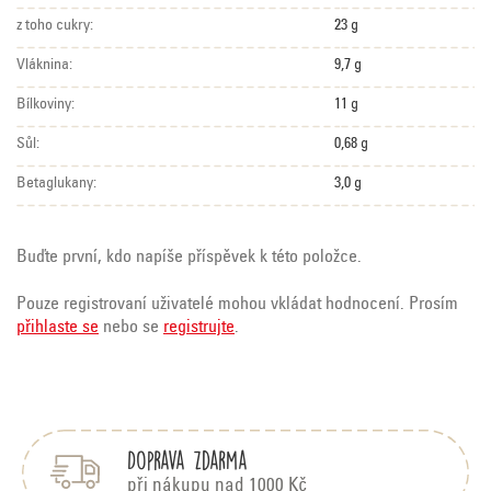
z toho cukry:
23 g
Vláknina:
9,7 g
Bílkoviny:
11 g
Sůl:
0,68 g
Betaglukany:
3,0 g
Buďte první, kdo napíše příspěvek k této položce.
Pouze registrovaní uživatelé mohou vkládat hodnocení. Prosím
přihlaste se
nebo se
registrujte
.
Z
á
p
Doprava zdarma
a
t
při nákupu nad 1000 Kč