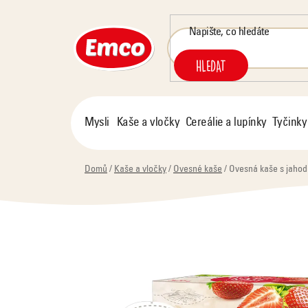
Přejít
na
obsah
HLEDAT
Mysli
Kaše a vločky
Cereálie a lupínky
Tyčinky
Domů
/
Kaše a vločky
/
Ovesné kaše
/
Ovesná kaše s jahod