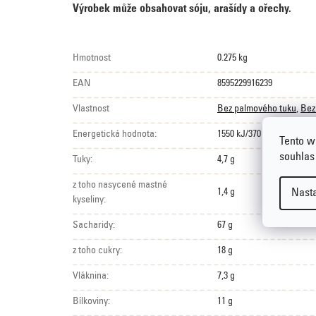
Výrobek může obsahovat sóju, arašídy a ořechy.
Hmotnost
0.275 kg
EAN
8595229916239
Vlastnost
Bez palmového tuku
,
Bez
Energetická hodnota:
1550 kJ/370 kcal
Tento w
souhlas
Tuky:
4,7 g
z toho nasycené mastné
1,4 g
Nast
kyseliny:
Sacharidy:
67 g
z toho cukry:
18 g
Vláknina:
7,3 g
Bílkoviny:
11 g