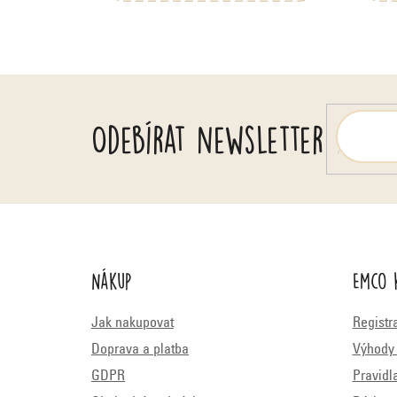
c
í
e
n
í
Odebírat newsletter
Nákup
Emco 
Jak nakupovat
Registr
Doprava a platba
Výhody 
GDPR
Pravidl