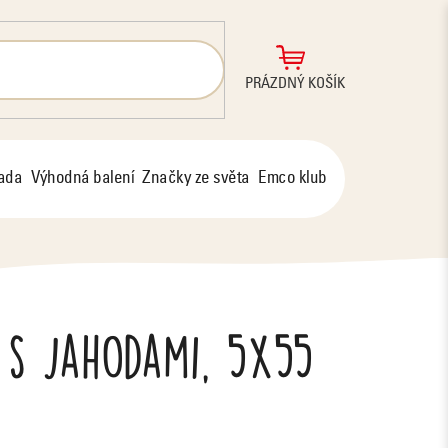
NÁKUPNÍ
PRÁZDNÝ KOŠÍK
KOŠÍK
řada
Výhodná balení
Značky ze světa
Emco klub
 s jahodami, 5x55