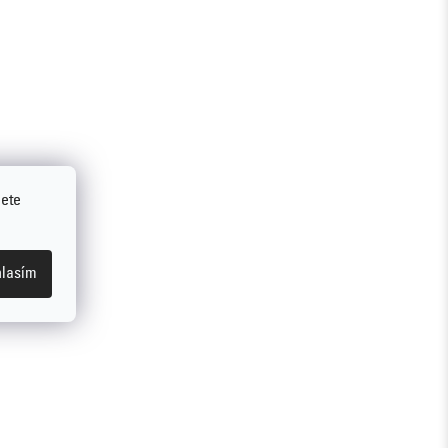
jete
lasím