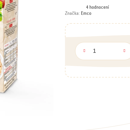
Průměrné
4 hodnocení
hodnocení
produktu
Značka:
Emco
je
5,0
z
5
hvězdiček.