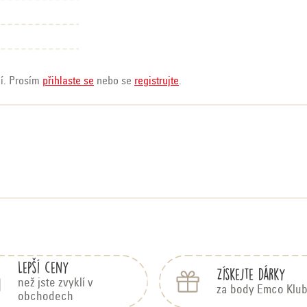
ní. Prosím
přihlaste se
nebo se
registrujte
.
zdiček.
Lepší ceny
Získejte dárky
než jste zvyklí v
za body Emco Klu
obchodech