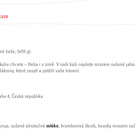
kuze
é kaše, 5x55 g)
oliv chcete – třeba i v zimě. V naší kaši najdete mrazem sušené jaho
kniny, které zasytí a potěší vaše trávení.
raha 4, Česká republika
sirup, sušené plnotučné
mléko
, bramborový škrob, kousky mrazem suše