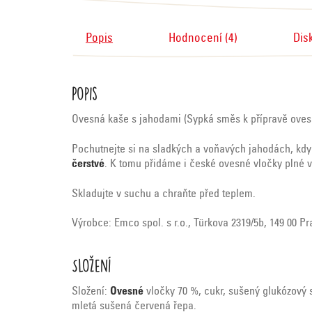
Popis
Hodnocení (4)
Dis
Popis
Ovesná kaše s jahodami (Sypká směs k přípravě ovesn
Pochutnejte si na sladkých a voňavých jahodách, kdyk
čerstvé
. K tomu přidáme i české ovesné vločky plné vlá
Skladujte v suchu a chraňte před teplem.
Výrobce: Emco spol. s r.o., Türkova 2319/5b, 149 00 P
Složení
Složení:
Ovesné
vločky 70 %, cukr, sušený glukózový 
mletá sušená červená řepa.