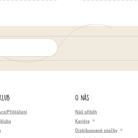
Klub
O nás
ace/Přihlášení
Náš příběh
klubu
Kariéra
a
Distribuované značky