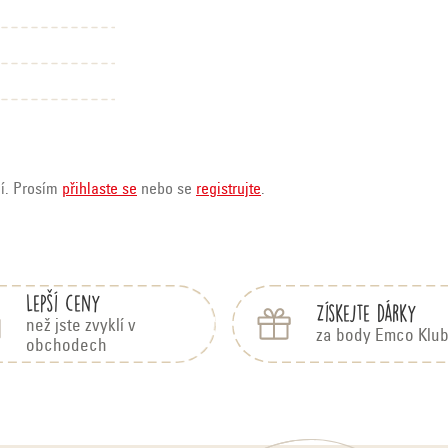
ní. Prosím
přihlaste se
nebo se
registrujte
.
Lepší ceny
Získejte dárky
než jste zvyklí v
za body Emco Klu
obchodech