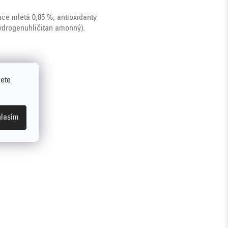
ice mletá 0,85 %, antioxidanty
hydrogenuhličitan amonný).
jete
lasím