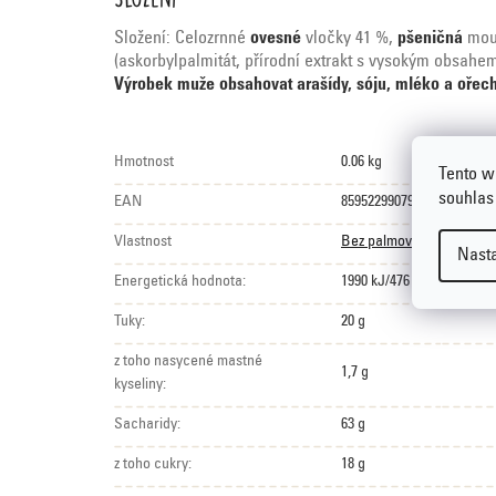
Složení: Celozrnné
ovesné
vločky 41 %,
pšeničná
mou
(askorbylpalmitát, přírodní extrakt s vysokým obsahem
Výrobek muže obsahovat arašídy, sóju, mléko a ořech
Hmotnost
0.06 kg
Tento w
souhlas
EAN
8595229907930
Vlastnost
Bez palmového tuku
,
Bez
Nast
Energetická hodnota:
1990 kJ/476 kcal
Tuky:
20 g
z toho nasycené mastné
1,7 g
kyseliny:
Sacharidy:
63 g
z toho cukry:
18 g