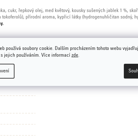
ka, cukr, řepkový olej, med květový, kousky sušených jablek 1 %, skoř
 tokoferolů), přírodní aroma, kypřicí látky (hydrogenuhličitan sodný, 
y.
eb používá soubory cookie. Dalším procházením tohoto webu vyjadřu
 s jejich používáním. Více informací
zde
.
 mléka
avení
Souh