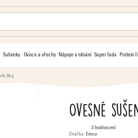
Sušenky
Ovoce a ořechy
Nápoje a mlsání
Super řada
Protein 
né, 60 g
Ovesné suše
Průměrné
3 hodnocení
hodnocení
produktu
Značka:
Emco
je