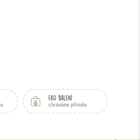
EKO balení
bu
chráníme přírodu