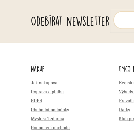
d
n
o
Odebírat newsletter
c
e
n
í
Nákup
Emco 
Jak nakupovat
Registr
Doprava a platba
Výhody 
GDPR
Pravidl
Obchodní podmínky
Dárky
Mysli 5+1 zdarma
Klub pr
Hodnocení obchodu