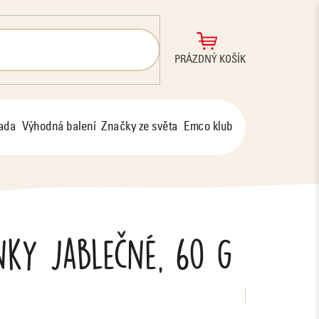
NÁKUPNÍ
PRÁZDNÝ KOŠÍK
KOŠÍK
řada
Výhodná balení
Značky ze světa
Emco klub
nky jablečné, 60 g