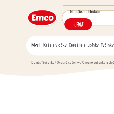
Přejít
na
obsah
HLEDAT
Mysli
Kaše a vločky
Cereálie a lupínky
Tyčinky
Domů
/
Sušenky
/
Ovesné sušenky
/
Ovesné sušenky jableč