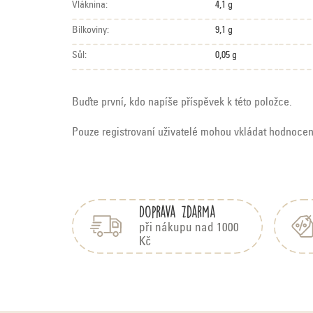
Vláknina:
4,1 g
Bílkoviny:
9,1 g
Sůl:
0,05 g
Buďte první, kdo napíše příspěvek k této položce.
Pouze registrovaní uživatelé mohou vkládat hodnoce
Z
V
á
ý
Doprava zdarma
p
p
a
při nákupu nad 1000
i
Kč
t
s
í
h
o