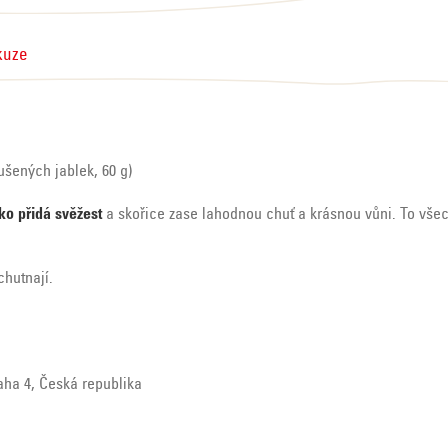
kuze
šených jablek, 60 g)
ko přidá svěžest
a skořice zase lahodnou chuť a krásnou vůni. To vše
chutnají.
raha 4, Česká republika