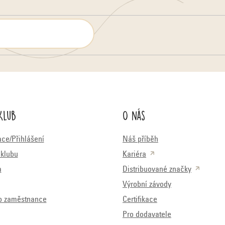
Klub
O nás
ace/Přihlášení
Náš příběh
klubu
Kariéra
a
Distribuované značky
Výrobní závody
o zaměstnance
Certifikace
Pro dodavatele