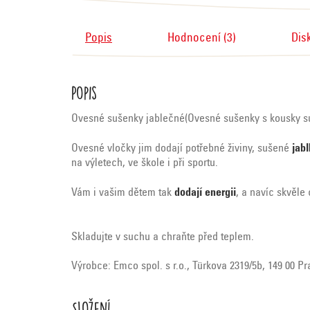
Popis
Hodnocení (3)
Dis
Popis
Ovesné sušenky jablečné(Ovesné sušenky s kousky su
Ovesné vločky jim dodají potřebné živiny, sušené
jabl
na výletech, ve škole i při sportu.
Vám i vašim dětem tak
dodají energii
, a navíc skvěle 
Skladujte v suchu a chraňte před teplem.
Výrobce: Emco spol. s r.o., Türkova 2319/5b, 149 00 P
Složení