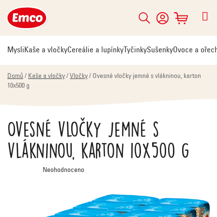
Přejít
na
Hledat
NÁKUPNÍ
obsah
KOŠÍK
Mysli
Kaše a vločky
Cereálie a lupínky
Tyčinky
Sušenky
Ovoce a ořec
Domů
/
Kaše a vločky
/
Vločky
/
Ovesné vločky jemné s vlákninou, karton
10x500 g
Ovesné vločky jemné s
vlákninou, karton 10x500 g
Průměrné
Neohodnoceno
hodnocení
produktu
je
0,0
z
5
hvězdiček.