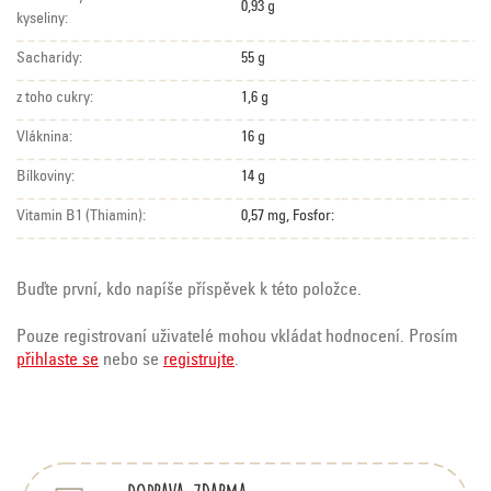
0,93 g
kyseliny:
Sacharidy:
55 g
z toho cukry:
1,6 g
Vláknina:
16 g
Bílkoviny:
14 g
Vitamin B1 (Thiamin):
0,57 mg, Fosfor:
Buďte první, kdo napíše příspěvek k této položce.
Pouze registrovaní uživatelé mohou vkládat hodnocení. Prosím
přihlaste se
nebo se
registrujte
.
Z
á
p