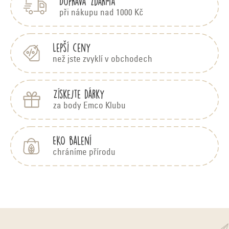
Doprava zdarma
a
t
při nákupu nad 1000 Kč
í
Lepší ceny
než jste zvyklí v obchodech
Získejte dárky
za body Emco Klubu
EKO balení
chráníme přírodu