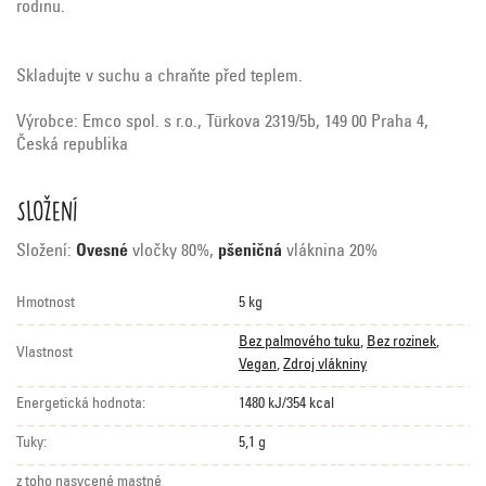
rodinu.
Skladujte v suchu a chraňte před teplem.
Výrobce: Emco spol. s r.o., Türkova 2319/5b, 149 00 Praha 4,
Česká republika
Složení
Složení:
Ovesné
vločky 80%,
pšeničná
vláknina 20%
Hmotnost
5 kg
Bez palmového tuku
,
Bez rozinek
,
Vlastnost
Vegan
,
Zdroj vlákniny
Energetická hodnota:
1480 kJ/354 kcal
Tuky:
5,1 g
z toho nasycené mastné