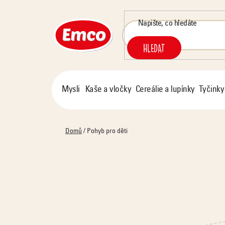
Přejít
na
obsah
HLEDAT
Mysli
Kaše a vločky
Cereálie a lupínky
Tyčinky
Domů
/
Pohyb pro děti