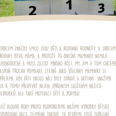
SRDCEM ZNAČKY EMCO JSOU DĚTI A RODINNÉ HODNOTY. A SRDCEM
RODINY BÝVÁ MÁMA. A PROTOŽE TO DNEŠNÍ MAMINKY NEMAJÍ
JEDNODUCHÉ A MUSÍ ZASTAT MNOHO ROLÍ, MY JIM V TOM CHCEM
ASPOŇ TROCHU POMÁHAT. STEJNĚ JAKO VŠECHNY MAMINKY SI
PŘEJEME, ABY DĚTI OKOLO NÁS BYLY ZDRAVÉ A AKTIVNÍ. SNAŽÍME
SE K TOMU PŘISPÍVAT NEJEN SPRÁVNÝM SLOŽENÍM NAŠICH
VÝROBKŮ, ALE TAKÉ MOTIVACÍ DĚTÍ K POHYBU.
JIŽ DLOUHÉ ROKY PROTO PODPORUJEME NAŠIMI VÝROBKY DĚTSKÉ
SPORTOVNÍ AKCE. ZEJMÉNA TAKOVÉ, ZA KTERÝMI STOJÍ ZAPÁLENÍ