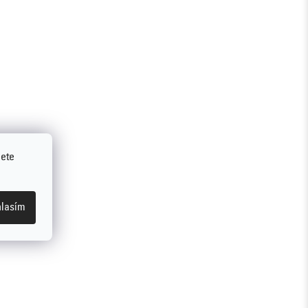
jete
í
a
n
lasím