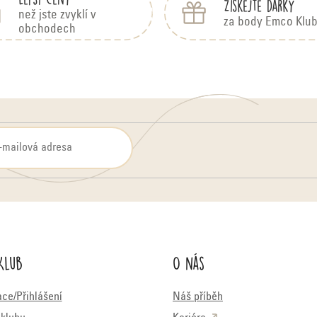
Získejte dárky
než jste zvyklí v
za body Emco Klu
obchodech
Klub
O nás
ace/Přihlášení
Náš příběh