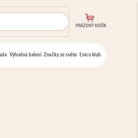
NÁKUPNÍ
PRÁZDNÝ KOŠÍK
KOŠÍK
řada
Výhodná balení
Značky ze světa
Emco klub