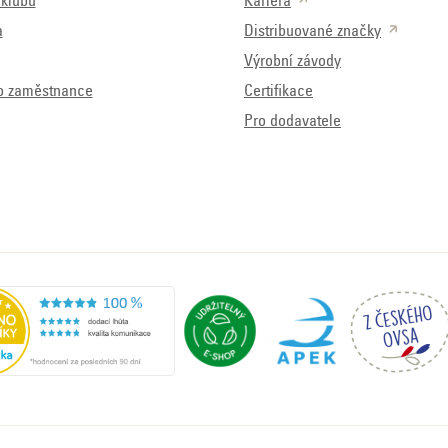
klubu
Kariéra
a
Distribuované značky
Výrobní závody
o zaměstnance
Certifikace
Pro dodavatele