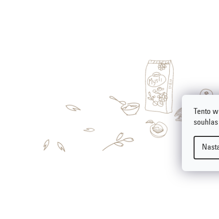
Tento w
souhlas
Nast