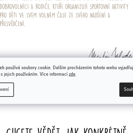
DOBROVOLNÍCI A RODIČE, KTEŘÍ ORGANIZUJÍ SPORTOVNÍ AKTIVITY
PRO DĚTI VE SVÉM VOLNÉM ČASE ZE SVÉHO NADŠENÍ A
PŘESVĚDČENÍ.
eb používá soubory cookie. Dalším procházením tohoto webu vyjadřu
Spolumajitel Emco a táta čtyř dět
 s jejich používáním. Více informací
zde
.
Zakladatel dětských sportovních programů SportAnalytik 
Gymnathlo
avení
Souh
Chcete vědět, jak konkrétně