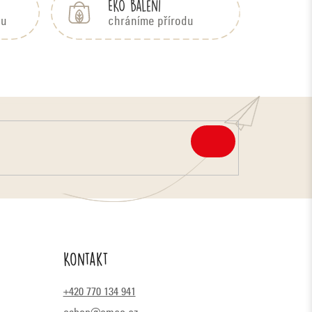
EKO balení
bu
chráníme přírodu
PŘIHLÁSIT
SE
Kontakt
+420 770 134 941