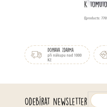
K tomuto
{{products: 776
Z
á
Doprava zdarma
p
a
při nákupu nad 1000
Kč
t
í
Odebírat newsletter