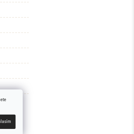
jete
lasím