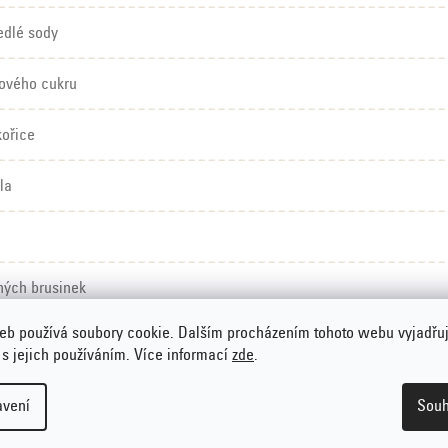
jedlé sody
inového cukru
kořice
la
ných brusinek
eb používá soubory cookie. Dalším procházením tohoto webu vyjadřu
ských ořechů
 s jejich používáním. Více informací
zde
.
avení
Souh