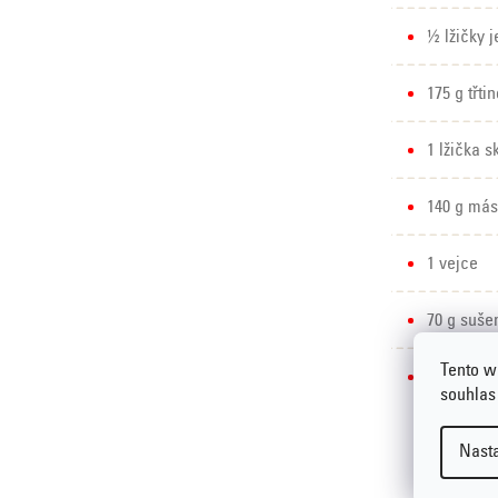
½ lžičky 
175 g třt
1 lžička s
140 g más
1 vejce
70 g suše
Tento w
50 g vlaš
souhlas
Nast