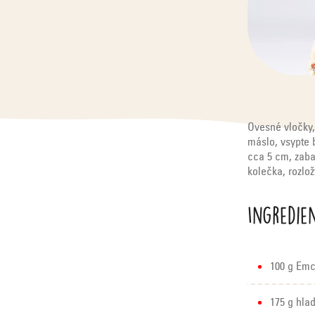
Ovesné vločky,
máslo, vsypte 
cca 5 cm, zabal
kolečka, rozlo
Ingredie
100 g Em
175 g hla