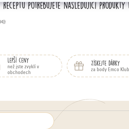
 receptu potřebujete následující produkty
94}}
Lepší ceny
Získejte dárky
než jste zvyklí v
za body Emco Klu
obchodech