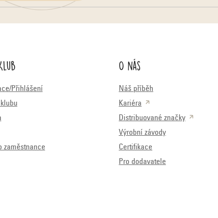
Klub
O nás
ace/Přihlášení
Náš příběh
klubu
Kariéra
a
Distribuované značky
Výrobní závody
o zaměstnance
Certifikace
Pro dodavatele