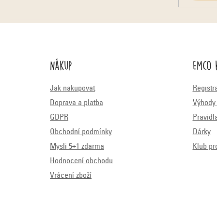
Nákup
Emco 
Jak nakupovat
Registr
Doprava a platba
Výhody 
GDPR
Pravidl
Obchodní podmínky
Dárky
Mysli 5+1 zdarma
Klub pr
Hodnocení obchodu
Vrácení zboží