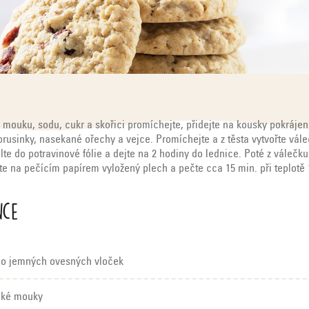
 mouku, sodu, cukr a skořici promíchejte, přidejte na kousky pokráje
brusinky, nasekané ořechy a vejce. Promíchejte a z těsta vytvořte vál
te do potravinové fólie a dejte na 2 hodiny do lednice. Poté z válečku
žte na pečícím papírem vyložený plech a pečte cca 15 min. při teplotě 
nce
co jemných ovesných vloček
dké mouky