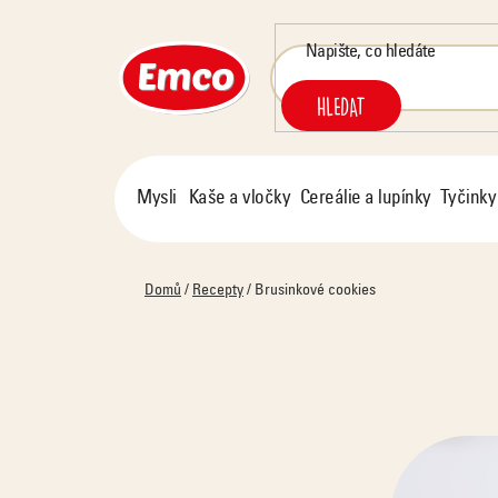
Přejít
na
obsah
HLEDAT
Mysli
Kaše a vločky
Cereálie a lupínky
Tyčinky
Domů
/
Recepty
/
Brusinkové cookies