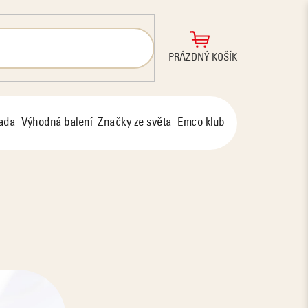
NÁKUPNÍ
PRÁZDNÝ KOŠÍK
KOŠÍK
řada
Výhodná balení
Značky ze světa
Emco klub