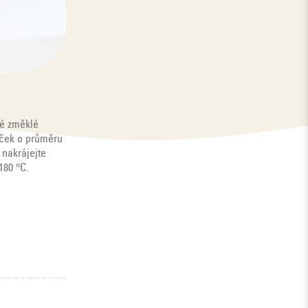
né změklé
eček o průměru
 nakrájejte
180 °C.