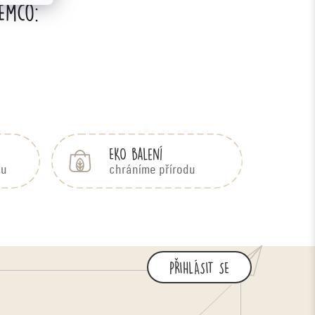
 Emco:
EKO balení
bu
chráníme přírodu
PŘIHLÁSIT SE