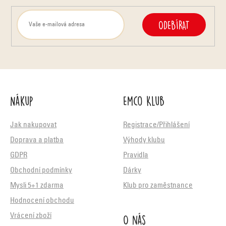
ODEBÍRAT
Nákup
Emco Klub
Jak nakupovat
Registrace/Přihlášení
Doprava a platba
Výhody klubu
GDPR
Pravidla
Obchodní podmínky
Dárky
Mysli 5+1 zdarma
Klub pro zaměstnance
Hodnocení obchodu
O nás
Vrácení zboží