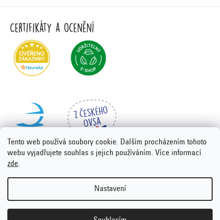
Certifikáty a ocenění
Tento web používá soubory cookie. Dalším procházením tohoto
webu vyjadřujete souhlas s jejich používáním. Více informací
zde
.
Vytvořil Shoptet Premium
&
PORTA DESIGN
Nastavení
Copyright 2026
Emco.cz
. Všechna práva vyhrazena.
Upravit
nastavení cookies