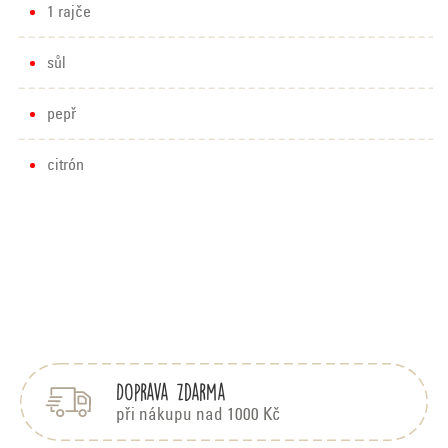
1 rajče
sůl
pepř
citrón
Z
á
p
Doprava zdarma
a
t
při nákupu nad 1000 Kč
í