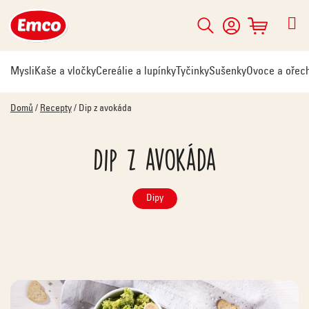
Přejít
na
Hledat
NÁKUPNÍ
obsah
KOŠÍK
Mysli
Kaše a vločky
Cereálie a lupínky
Tyčinky
Sušenky
Ovoce a ořec
Domů
/
Recepty
/
Dip z avokáda
Dip z avokáda
Dipy