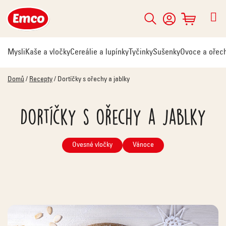
Přejít
na
Hledat
NÁKUPNÍ
obsah
KOŠÍK
Mysli
Kaše a vločky
Cereálie a lupínky
Tyčinky
Sušenky
Ovoce a ořec
Domů
/
Recepty
/
Dortíčky s ořechy a jablky
Dortíčky s ořechy a jablky
Ovesné vločky
Vánoce