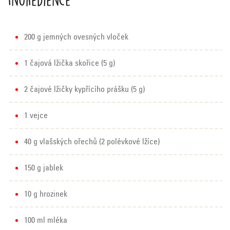
200 g jemných ovesných vloček
1 čajová lžička skořice (5 g)
2 čajové lžičky kypřícího prášku (5 g)
1 vejce
40 g vlašských ořechů (2 polévkové lžíce)
150 g jablek
10 g hrozinek
100 ml mléka