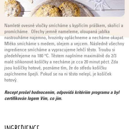
Namleté ovesné vločky smícháme s kypřícím práškem, skořicí a
promícháme. Ořechy jemně nameleme, oloupaná jablka
nastrouháme najemno, hrozinky opláchneme a necháme okapat.
Mléko smícháme s medem, olejem a vejcem. Následně všechny
ingredience smícháme a vypracujeme lehčí těsto. Troubu si
předehřejeme na 180 °C. Těstem naplníme maximálně do 2/3
malé silikonové košíčky a necháme je cca 20 minut péct. Zda
jsou košíčky hotové, poznáme tím, že do středu košíčku
zapíchneme špejli. Pokud se na ni těsto nelepí, je košíček
hotový.
Recept prošel hodnocením, odpovídá kritériím programu a byl
certifikován logem Vím, co jím.
Ingredience