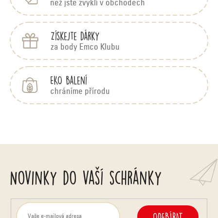
než jste zvyklí v obchodech
Získejte dárky
za body Emco Klubu
EKO balení
chráníme přírodu
Novinky do vaší schránky
ODEBÍRAT