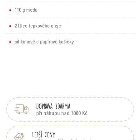
110 g medu
2 lžíce řepkového oleje
silikonové a papírové košíčky
Z
á
p
Doprava zdarma
a
t
při nákupu nad 1000 Kč
í
Lepší ceny