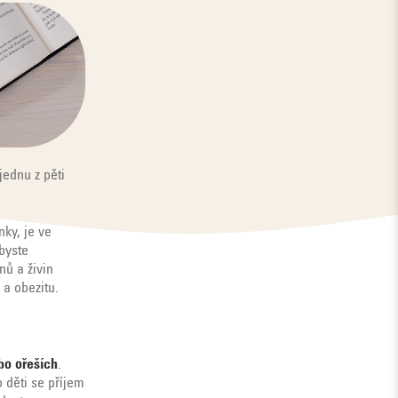
jednu z pěti
ky, je ve
byste
nů a živin
 a obezitu.
bo ořeších
.
o děti se příjem