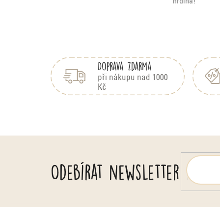
hrdina!
Z
á
Doprava zdarma
p
a
při nákupu nad 1000
Kč
t
í
Odebírat newsletter