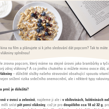
kina na film a plánujete si k jeho sledování dát popcorn? Tak to máte 
vlákniny splněnou!
že zrovna popcorn, který máme na stejné úrovni jako brambůrky a tyčin
brý zdroj vlákniny? A co jiného chutného si můžete mimo ovoce dát, a
vlákniny
– důležité složky našeho stravování obsahující spoustu vitamí
nejen snížení rizika srdečního onemocnění, ale i některé typy rakoviny
a proč je důležitá?
avně v ovoci a zelenině
, najdeme ji ale i
v obilovinách, luštěninách ne
měli sníst
pět porcí vlákniny
, což je pro
dospělého cca 18 až 32 g
, pr