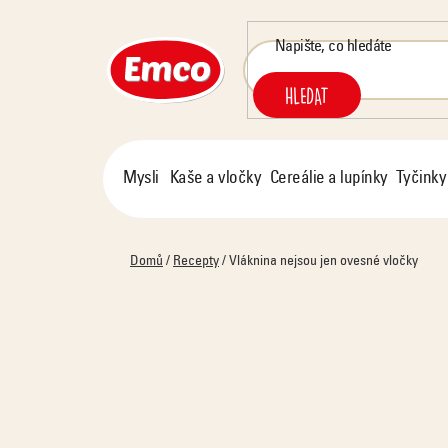
Přejít
na
obsah
HLEDAT
Mysli
Kaše a vločky
Cereálie a lupínky
Tyčinky
Domů
/
Recepty
/
Vláknina nejsou jen ovesné vločky