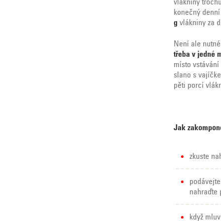
vlákniny trochu
konečný denní 
g
vlákniny za d
Není ale nutné
třeba v jedné 
místo vstávání 
slano s vajíčk
pěti porcí vlá
Jak zakompono
zkuste nah
podávejte
nahraďte p
když mluv