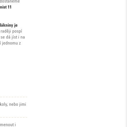
 a dostaneme
níst 11
lákniny je
 raději pospí
se dá jíst i na
jí jednomu z
koly, nebo jimi
omenout i