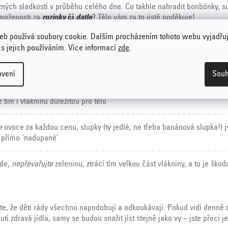
zných sladkostí v průběhu celého dne. Co takhle nahradit bonbónky, s
moženosti za
rozinky
či
datle
? Tělo vám za to jistě poděkuje!
eb používá soubory cookie. Dalším procházením tohoto webu vyjadřu
 na něco slaného a potřebujete pocit něčeho ‘nezdravého’? Udělejte s
 s jejich používáním. Více informací
zde
.
e
popcorn
. Ať už to zní jakkoliv nezdravě, popcorn je ve skutečnosti do
 Jen ho nemůžeme sníst pytel a neměl by být přesolený
avení
Souh
svá gurmánská díla
semínky
– ať už to bude vypadat jakkoliv krásně na 
 tím i vlákninu důležitou pro tělo
e
ovoce za každou cenu, slupky (ty jedlé, ne třeba banánová slupka!) js
 přímo ‘nadupané’
de,
nepřevařujte
zeleninu; ztrácí tím velkou část vlákniny, a to je škod
e, že děti rády všechno napodobují a odkoukávají. Pokud vidí denně
hutí zdravá jídla, samy se budou snažit jíst stejně jako vy – jste přeci je