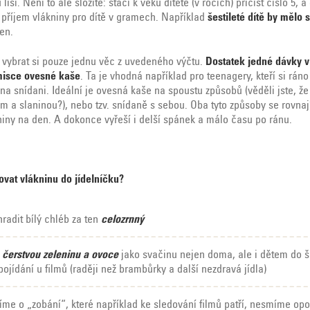
 liší. Není to ale složité: stačí k věku dítěte (v rocích) přičíst číslo 5,
příjem vlákniny pro dítě v gramech. Například
šestileté dítě by mělo s
en.
 vybrat si pouze jednu věc z uvedeného výčtu.
Dostatek jedné dávky v
misce ovesné kaše
. Ta je vhodná například pro teenagery, kteří si ráno
na snídani. Ideální je ovesná kaše na spoustu způsobů (věděli jste, že 
em a slaninou?), nebo tzv. snídaně s sebou. Oba tyto způsoby se rovna
kniny na den. A dokonce vyřeší i delší spánek a málo času po ránu.
vat vlákninu do jídelníčku?
radit bílý chléb za ten
celozrnný
čerstvou zeleninu a ovoce
jako svačinu nejen doma, ale i dětem do š
ojídání u filmů (raději než brambůrky a další nezdravá jídla)
íme o „zobání“, které například ke sledování filmů patří, nesmíme op