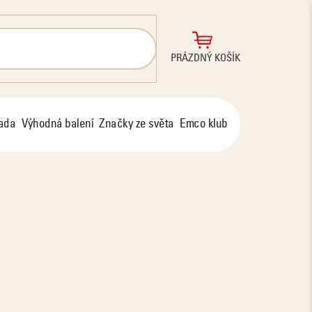
NÁKUPNÍ
PRÁZDNÝ KOŠÍK
KOŠÍK
řada
Výhodná balení
Značky ze světa
Emco klub