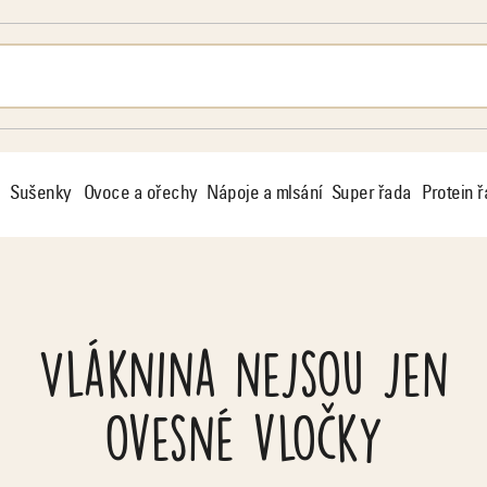
Sušenky
Ovoce a ořechy
Nápoje a mlsání
Super řada
Protein 
Vláknina nejsou jen
ovesné vločky