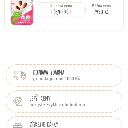
Klubová cena
Běžná cena
59,90 Kč
79,90 Kč
Z
á
p
Doprava zdarma
a
t
při nákupu nad 1000 Kč
í
Lepší ceny
než jste zvyklí v obchodech
Získejte dárky