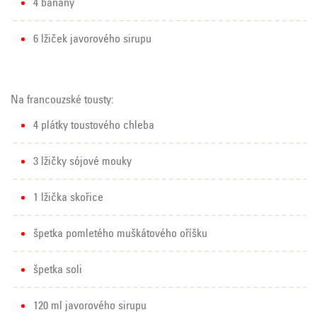
4 banány
6 lžiček javorového sirupu
Na francouzské tousty:
4 plátky toustového chleba
3 lžičky sójové mouky
1 lžička skořice
špetka pomletého muškátového oříšku
špetka soli
120 ml javorového sirupu