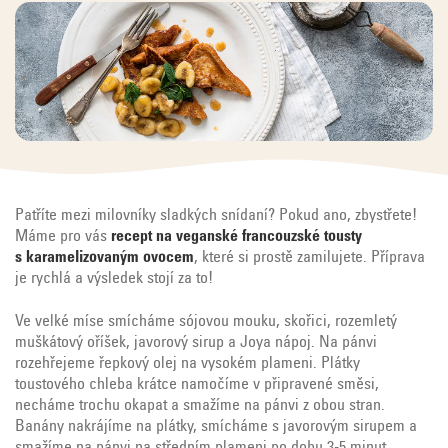
Patříte mezi milovníky sladkých snídaní? Pokud ano, zbystřete!
Máme pro vás
recept na veganské francouzské tousty
s karamelizovaným ovocem
, které si prostě zamilujete. Příprava
je rychlá a výsledek stojí za to!
Ve velké míse smícháme sójovou mouku, skořici, rozemletý
muškátový oříšek, javorový sirup a Joya nápoj. Na pánvi
rozehřejeme řepkový olej na vysokém plameni. Plátky
toustového chleba krátce namočíme v připravené směsi,
necháme trochu okapat a smažíme na pánvi z obou stran.
Banány nakrájíme na plátky, smícháme s javorovým sirupem a