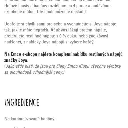
smažíme na pánvi na středním plameni po dobu 3-5 minut.
Hotové tousty a banány rozdělíme na 4 porce a podáváme
ozdobené mátou. Dle chuti můžeme dosladit.
Dopřejte si chvíli sami pro sebe a vychutnejte si Joya nápoje
tak, jak je máte nejradši. Ať už vás lákají protein nápoje,
preferujete rostlinné nápoje s 0 % cukru nebo jste kávoví
nadšenci, z nabídky Joya nápojů si vybere každý.
Na Emco e-shopu najdete kompletní nabídku rostlinných nápojů
značky Joya
.
(
Jako vždy platí, že jsou pro členy Emco Klubu všechny výrobky
za dlouhodobě výhodnější ceny.)
Ingredience
Na karamelizované banány: