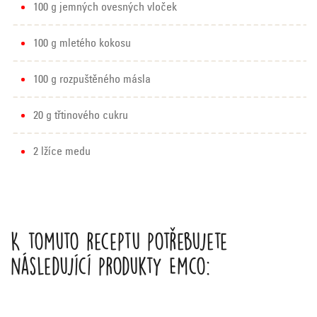
100 g jemných ovesných vloček
100 g mletého kokosu
100 g rozpuštěného másla
20 g třtinového cukru
2 lžíce medu
K tomuto receptu potřebujete
následující produkty Emco: