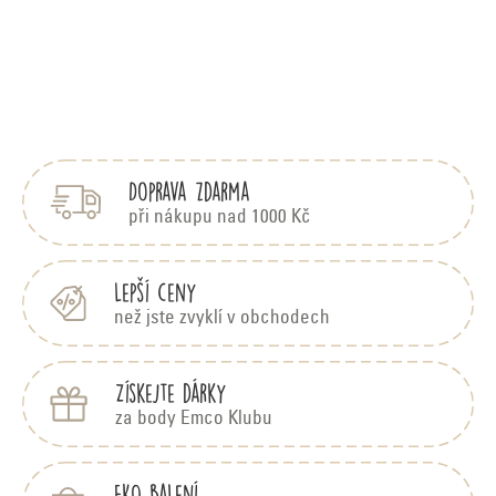
Z
á
p
Doprava zdarma
a
t
při nákupu nad 1000 Kč
í
Lepší ceny
než jste zvyklí v obchodech
Získejte dárky
za body Emco Klubu
EKO balení