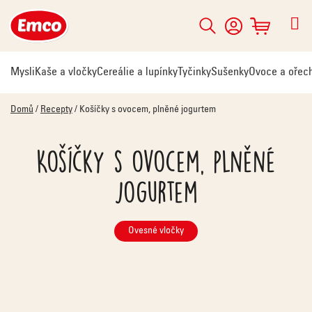
Přejít
na
Hledat
NÁKUPNÍ
obsah
KOŠÍK
Mysli
Kaše a vločky
Cereálie a lupínky
Tyčinky
Sušenky
Ovoce a ořec
Domů
/
Recepty
/
Košíčky s ovocem, plněné jogurtem
Košíčky s ovocem, plněné
jogurtem
Ovesné vločky