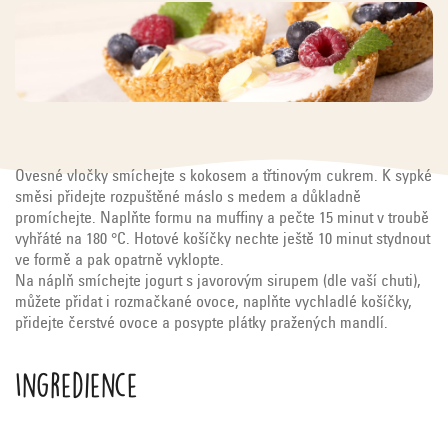
Ovesné vločky smíchejte s kokosem a třtinovým cukrem. K sypké
směsi přidejte rozpuštěné máslo s medem a důkladně
promíchejte. Naplňte formu na muffiny a pečte 15 minut v troubě
vyhřáté na 180 °C. Hotové košíčky nechte ještě 10 minut stydnout
ve formě a pak opatrně vyklopte.
Na náplň smíchejte jogurt s javorovým sirupem (dle vaší chuti),
můžete přidat i rozmačkané ovoce, naplňte vychladlé košíčky,
přidejte čerstvé ovoce a posypte plátky pražených mandlí.
Ingredience