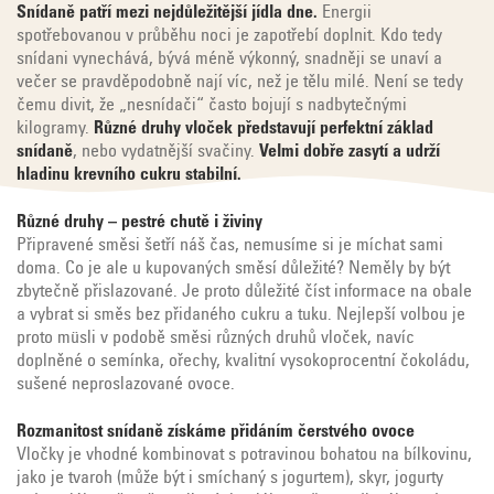
Snídaně patří mezi nejdůležitější jídla dne.
Energii
spotřebovanou v průběhu noci je zapotřebí doplnit. Kdo tedy
snídani vynechává, bývá méně výkonný, snadněji se unaví a
večer se pravděpodobně nají víc, než je tělu milé. Není se tedy
čemu divit, že „nesnídači“ často bojují s nadbytečnými
kilogramy.
Různé druhy vloček
představují perfektní základ
snídaně
, nebo vydatnější svačiny.
Velmi dobře zasytí a udrží
hladinu krevního cukru stabilní.
Různé druhy – pestré chutě i živiny
Připravené směsi šetří náš čas, nemusíme si je míchat sami
doma. Co je ale u kupovaných směsí důležité? Neměly by být
zbytečně přislazované. Je proto důležité číst informace na obale
a vybrat si směs bez přidaného cukru a tuku. Nejlepší volbou je
proto müsli v podobě směsi různých druhů vloček, navíc
doplněné o semínka, ořechy, kvalitní vysokoprocentní čokoládu,
sušené neproslazované ovoce.
Rozmanitost snídaně získáme přidáním čerstvého ovoce
Vločky je vhodné kombinovat s potravinou bohatou na bílkovinu,
jako je tvaroh (může být i smíchaný s jogurtem), skyr, jogurty