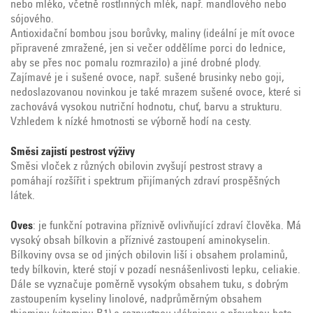
nebo mléko, včetně rostlinných mlék, např. mandlového nebo
sójového.
Antioxidační bombou jsou borůvky, maliny (ideální je mít ovoce
připravené zmražené, jen si večer oddělíme porci do lednice,
aby se přes noc pomalu rozmrazilo) a jiné drobné plody.
Zajímavé je i sušené ovoce, např. sušené brusinky nebo goji,
nedoslazovanou novinkou je také mrazem sušené ovoce, které si
zachovává vysokou nutriční hodnotu, chuť, barvu a strukturu.
Vzhledem k nízké hmotnosti se výborně hodí na cesty.
Směsi zajistí pestrost výživy
Směsi vloček z různých obilovin zvyšují pestrost stravy a
pomáhají rozšířit i spektrum přijímaných zdraví prospěšných
látek.
Oves
: je funkční potravina příznivě ovlivňující zdraví člověka. Má
vysoký obsah bílkovin a příznivé zastoupení aminokyselin.
Bílkoviny ovsa se od jiných obilovin liší i obsahem prolaminů,
tedy bílkovin, které stojí v pozadí nesnášenlivosti lepku, celiakie.
Dále se vyznačuje poměrně vysokým obsahem tuku, s dobrým
zastoupením kyseliny linolové, nadprůměrným obsahem