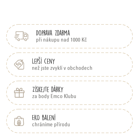
Z
á
p
Doprava zdarma
a
t
při nákupu nad 1000 Kč
í
Lepší ceny
než jste zvyklí v obchodech
Získejte dárky
za body Emco Klubu
EKO balení
chráníme přírodu