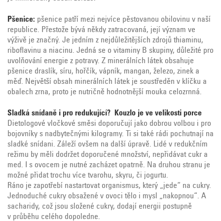
Pšenice:
pšenice patří mezi nejvíce pěstovanou obilovinu v naší
republice. Přestože bývá někdy zatracovaná, její význam ve
výživě je značný. Je jedním z nejdůležitějších zdrojů thiaminu,
riboflavinu a niacinu. Jedná se o vitaminy B skupiny, důležité pro
uvolňování energie z potravy. Z minerálních látek obsahuje
pšenice draslík, síru, hořčík, vápník, mangan, železo, zinek a
měď. Největší obsah minerálních látek je soustředěn v klíčku a
obalech zrna, proto je nutričně hodnotnější mouka celozrnná.
Sladká snídaně i pro redukující? Kouzlo je ve velikosti porce
Dietologové vločkové směsi doporučují jako dobrou volbou i pro
bojovníky s nadbytečnými kilogramy. Ti si také rádi pochutnají na
sladké snídani. Záleží ovšem na další úpravě. Lidé v redukčním
režimu by měli dodržet doporučené množství, nepřidávat cukr a
med. I s ovocem je nutné zacházet opatrně. Na druhou stranu je
možné přidat trochu více tvarohu, skyru, či jogurtu.
Ráno je zapotřebí nastartovat organismus, který „jede“ na cukry.
Jednoduché cukry obsažené v ovoci tělo i mysl „nakopnou“. A
sacharidy, což jsou složené cukry, dodají energii postupně
v průběhu celého dopoledne.