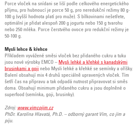
Porce vloček na snídani se liší podle celkového energetického
příjmu, pro hubnoucí je porce 50 g, pro neredukční režimy 80 g-
100 g (vyšší hodnota platí pro muže). S bílkovinami nešetřete,
optimální je přidat alespoň 200 g jogurtu nebo 150 g tvarohu
nebo 250 mléka. Porce čerstvého ovoce pro redukční režimy je
50-100 g.
Mysli lehce & křehce
Příkladem vyvážené směsi vloček bez přidaného cukru a tuku
jsou nové výrobky EMCO –
Mysli lehké a křehké s kanadskými
brusinkami a goji
nebo
Mysli lehké a křehké se semínky a oříšky.
Balení obsahují mix 4 druhů speciálně upravených vloček. Tím
šetří čas na přípravu a tak odpadá nutnost připravovat si směs
doma. Obsahují minimum přidaného cukru a jsou doplněné o
superfood (semínka, goji, brusinky).
Zdroj:
www.vimcojim.cz
PhDr. Karolína Hlavatá, Ph.D. – odborný garant Vím, co jím a
piju.