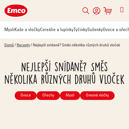
Přejít
na
Hledat
NÁKUPNÍ
obsah
KOŠÍK
Mysli
Kaše a vločky
Cereálie a lupínky
Tyčinky
Sušenky
Ovoce a ořec
Domů
/
Recepty
/
Nejlepší snídaně? Směs několika různých druhů vloček
Nejlepší snídaně? Směs
několika různých druhů vloček
Ovoce
Ořechy
Mysli
Ovesné vločky