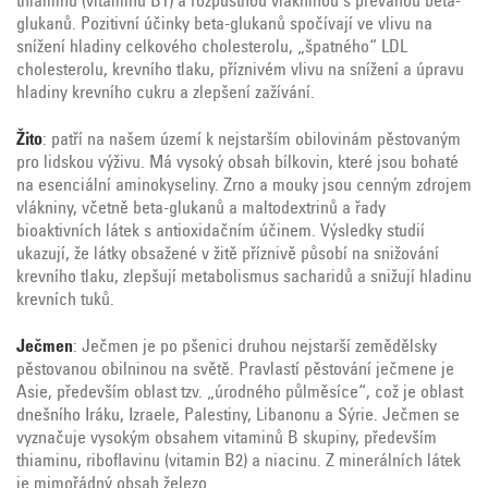
thiaminu (vitaminu B1) a rozpustnou vlákninou s převahou beta-
glukanů. Pozitivní účinky beta-glukanů spočívají ve vlivu na
snížení hladiny celkového cholesterolu, „špatného“ LDL
cholesterolu, krevního tlaku, příznivém vlivu na snížení a úpravu
hladiny krevního cukru a zlepšení zažívání.
Žito
: patří na našem území k nejstarším obilovinám pěstovaným
pro lidskou výživu. Má vysoký obsah bílkovin, které jsou bohaté
na esenciální aminokyseliny. Zrno a mouky jsou cenným zdrojem
vlákniny, včetně beta-glukanů a maltodextrinů a řady
bioaktivních látek s antioxidačním účinem. Výsledky studií
ukazují, že látky obsažené v žitě příznivě působí na snižování
krevního tlaku, zlepšují metabolismus sacharidů a snižují hladinu
krevních tuků.
Ječmen
: Ječmen je po pšenici druhou nejstarší zemědělsky
pěstovanou obilninou na světě. Pravlastí pěstování ječmene je
Asie, především oblast tzv. „úrodného půlměsíce“, což je oblast
dnešního Iráku, Izraele, Palestiny, Libanonu a Sýrie. Ječmen se
vyznačuje vysokým obsahem vitaminů B skupiny, především
thiaminu, riboflavinu (vitamin B2) a niacinu. Z minerálních látek
je mimořádný obsah železo.