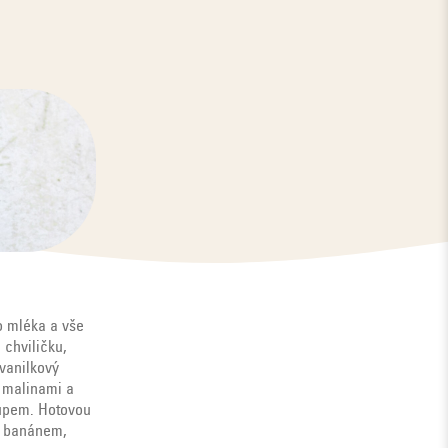
o mléka a vše
chviličku,
vanilkový
s malinami a
rupem. Hotovou
la banánem,