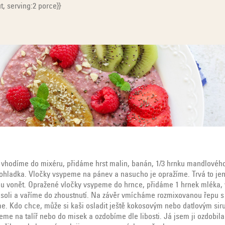
, serving:2 porce}}
vhodíme do mixéru, přidáme hrst malin, banán, 1/3 hrnku mandlovéh
hladka. Vločky vsypeme na pánev a nasucho je opražíme. Trvá to jen 
 vonět. Opražené vločky vsypeme do hrnce, přidáme 1 hrnek mléka, 
u soli a vaříme do zhoustnutí. Na závěr vmícháme rozmixovanou řepu 
. Kdo chce, může si kaši osladit ještě kokosovým nebo datlovým si
jeme na talíř nebo do misek a ozdobíme dle libosti. Já jsem ji ozdobi