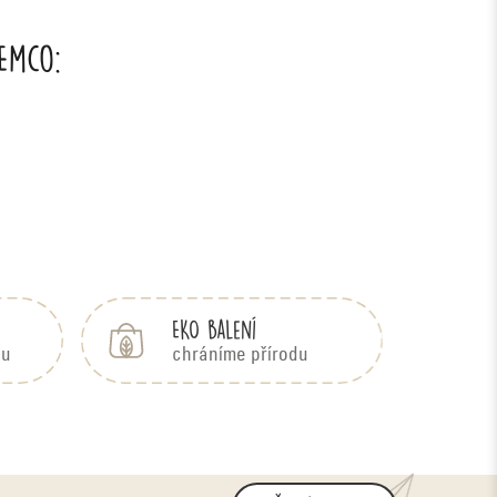
 Emco:
EKO balení
bu
chráníme přírodu