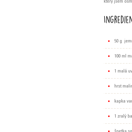
který jsem osm
Ingredie
50 g jem
100 ml m
1 malá uv
hrst mali
kapka van
1 zralý b
špetka so