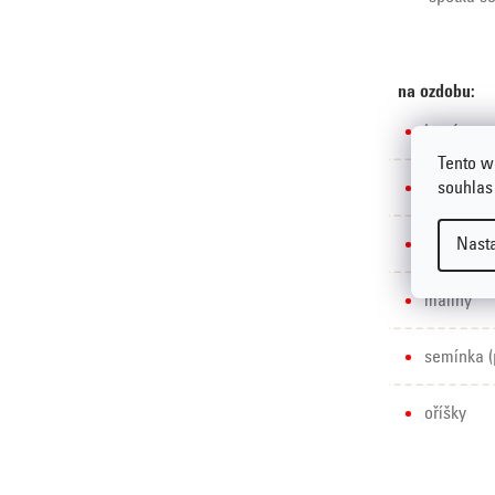
na ozdobu:
banán
Tento w
souhlas
jahody
Nast
kiwi
maliny
semínka (
oříšky