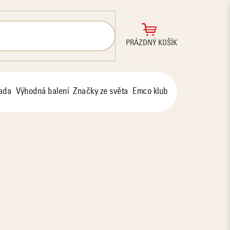
NÁKUPNÍ
PRÁZDNÝ KOŠÍK
KOŠÍK
řada
Výhodná balení
Značky ze světa
Emco klub