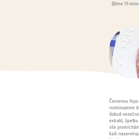
{{time:15 minut
Červenou řepu 
rozmixujeme do
dokud nezačnou
extrakt, špetk
vše promícháme
kaši naservíru