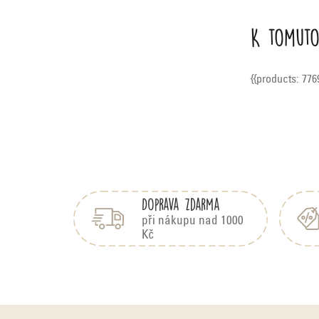
K tomuto
{{products: 776
Z
á
Doprava zdarma
p
a
při nákupu nad 1000
Kč
t
í