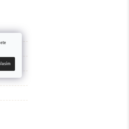
jete
lasím