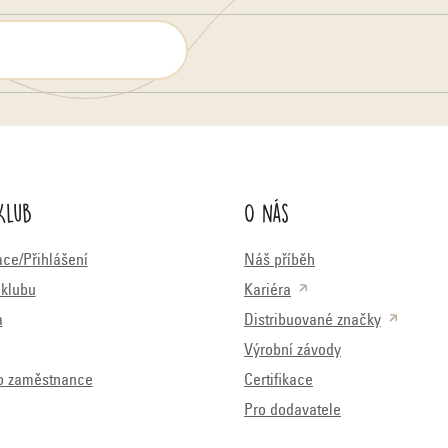
Klub
O nás
ace/Přihlášení
Náš příběh
klubu
Kariéra
a
Distribuované značky
Výrobní závody
o zaměstnance
Certifikace
Pro dodavatele