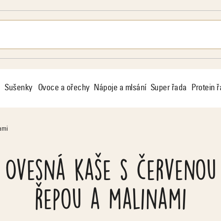
Sušenky
Ovoce a ořechy
Nápoje a mlsání
Super řada
Protein 
ami
Ovesná kaše s červenou
řepou a malinami