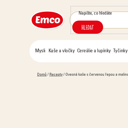
Přejít
na
obsah
HLEDAT
Mysli
Kaše a vločky
Cereálie a lupínky
Tyčinky
Domů
/
Recepty
/
Ovesná kaše s červenou řepou a malin