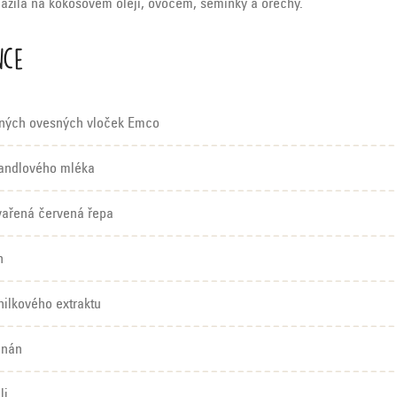
ažila na kokosovém oleji, ovocem, semínky a ořechy.
nce
ných ovesných vloček Emco
andlového mléka
ařená červená řepa
n
ilkového extraktu
anán
li