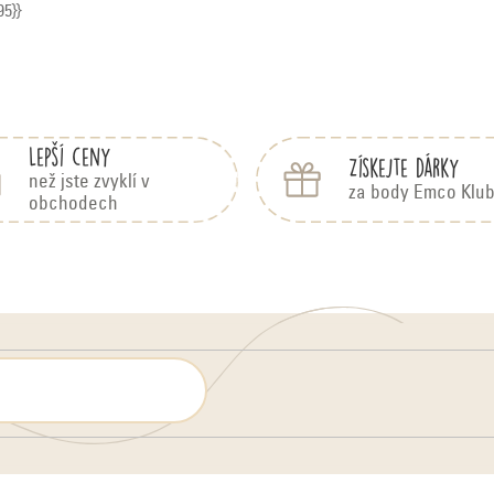
95}}
Lepší ceny
Získejte dárky
než jste zvyklí v
za body Emco Klu
obchodech