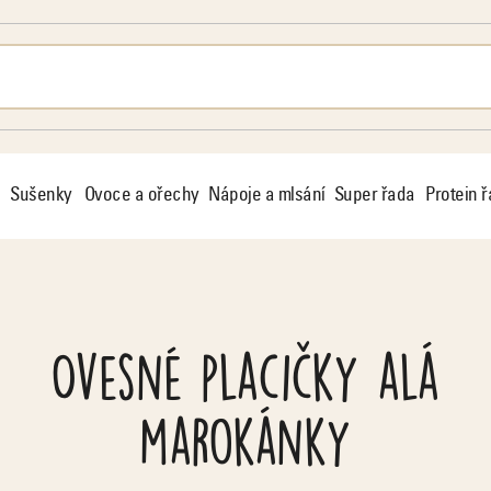
Sušenky
Ovoce a ořechy
Nápoje a mlsání
Super řada
Protein 
Ovesné placičky alá
marokánky