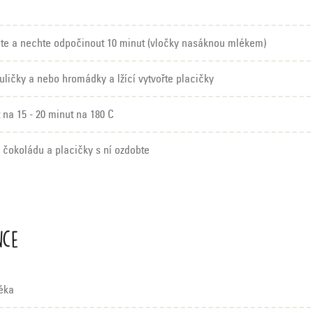
te a nechte odpočinout 10 minut (vločky nasáknou mlékem)
uličky a nebo hromádky a lžící vytvořte placičky
 na 15 - 20 minut na 180 C
e čokoládu a placičky s ní ozdobte
nce
éka