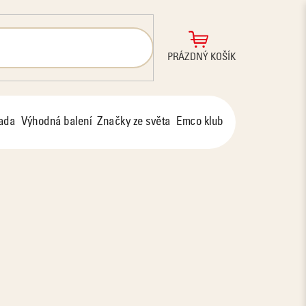
NÁKUPNÍ
PRÁZDNÝ KOŠÍK
KOŠÍK
řada
Výhodná balení
Značky ze světa
Emco klub