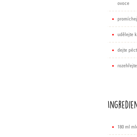
ovoce
promíchej
udělejte k
dejte péct
rozehřejt
Ingredie
180 ml ml