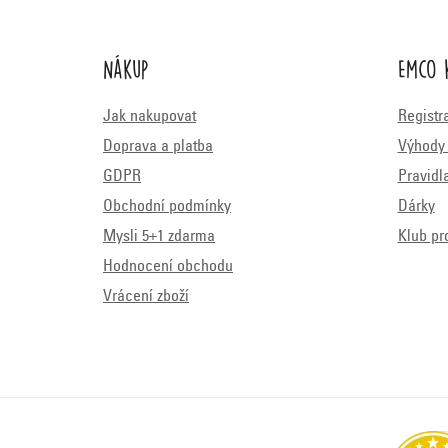
Nákup
Emco 
Jak nakupovat
Registr
Doprava a platba
Výhody 
GDPR
Pravidl
Obchodní podmínky
Dárky
Mysli 5+1 zdarma
Klub pr
Hodnocení obchodu
Vrácení zboží