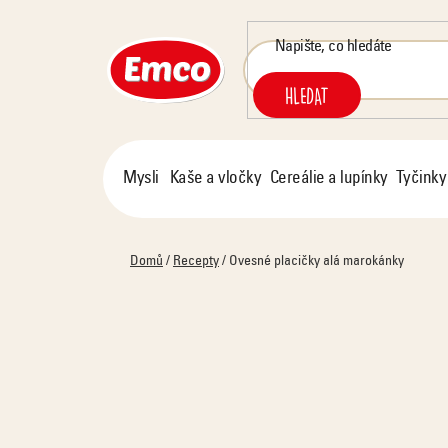
Přejít
na
obsah
HLEDAT
Mysli
Kaše a vločky
Cereálie a lupínky
Tyčinky
Domů
/
Recepty
/
Ovesné placičky alá marokánky