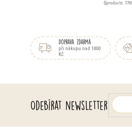
{{products: 776
Z
á
Doprava zdarma
p
a
při nákupu nad 1000
Kč
t
í
Odebírat newsletter