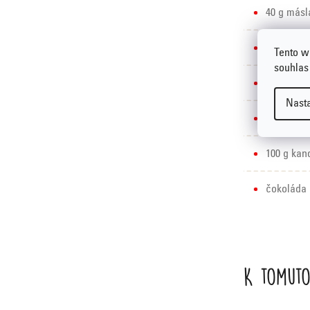
40 g másl
40 g med
Tento w
souhlas
120 g je
Nast
75 g nase
100 g ka
čokoláda 
K tomuto