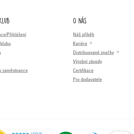
Klub
O nás
ace/Přihlášení
Náš příběh
klubu
Kariéra
a
Distribuované značky
Výrobní závody
o zaměstnance
Certifikace
Pro dodavatele