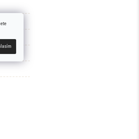
jete
lasím