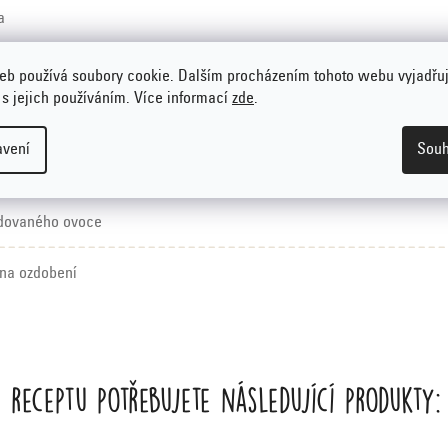
a
u
eb používá soubory cookie. Dalším procházením tohoto webu vyjadřu
 s jejich používáním. Více informací
zde
.
mných ovesných vloček Emco
avení
Souh
kaných ořechů
ndovaného ovoce
na ozdobení
 receptu potřebujete následující produkty: