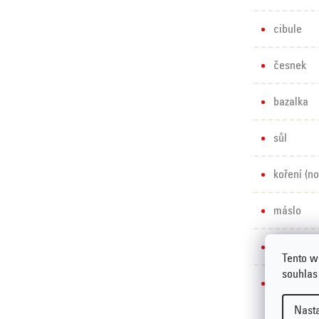
cibule
česnek
bazalka
sůl
koření (no
máslo
cukr
Tento w
souhlas
4 lžíce j
Nast