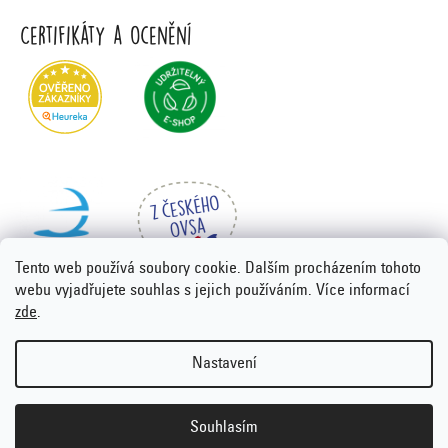
Certifikáty a ocenění
Tento web používá soubory cookie. Dalším procházením tohoto
webu vyjadřujete souhlas s jejich používáním. Více informací
zde
.
Vytvořil Shoptet Premium
&
PORTA DESIGN
Nastavení
Copyright 2026
Emco.cz
. Všechna práva vyhrazena.
Upravit
nastavení cookies
Souhlasím