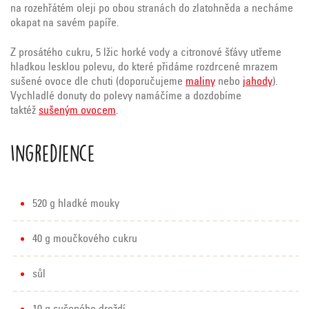
na rozehřátém oleji po obou stranách do zlatohněda a necháme
okapat na savém papíře.
Z prosátého cukru, 5 lžic horké vody a citronové šťávy utřeme
hladkou lesklou polevu, do které přidáme rozdrcené mrazem
sušené ovoce dle chuti (doporučujeme
maliny
nebo
jahody
).
Vychladlé donuty do polevy namáčíme a dozdobíme
taktéž
sušeným ovocem
.
Ingredience
520 g hladké mouky
40 g moučkového cukru
sůl