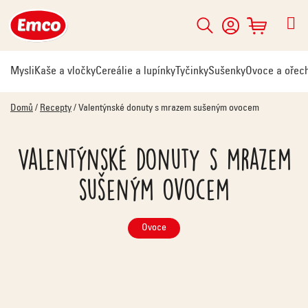
Přejít
na
Hledat
NÁKUPNÍ
obsah
KOŠÍK
Mysli
Kaše a vločky
Cereálie a lupínky
Tyčinky
Sušenky
Ovoce a ořec
Domů
/
Recepty
/
Valentýnské donuty s mrazem sušeným ovocem
Valentýnské donuty s mrazem
sušeným ovocem
Ovoce