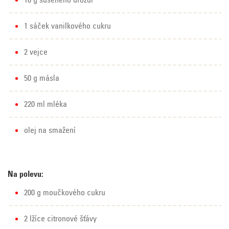
10 g sušeného droždí
1 sáček vanilkového cukru
2 vejce
50 g másla
220 ml mléka
olej na smažení
Na polevu:
200 g moučkového cukru
2 lžíce citronové šťávy