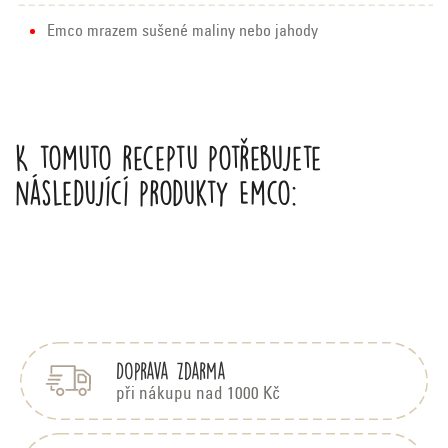
Emco mrazem sušené maliny nebo jahody
K tomuto receptu potřebujete
následující produkty Emco:
Z
á
p
Doprava zdarma
a
t
při nákupu nad 1000 Kč
í