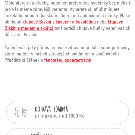
Máte alergii na ořechy, nebo jen preferujete svačinky bez nich? I
pro vás máme zdravější variantu. Vyberete si, ať už milujete
čokoládu, nebo třeba skořici, která má antioxidační účinky. Naše
oblíbené
křupavé Biskiti s kakaem a čokoládou
nebo
křupavé
Biskiti s medem a skořicí
totiž potěší chuťové buňky nejen vašich
dětí, ale i ty vaše.
Zajímá vás, jaký přínos pro vaše zdraví mají další superpotraviny,
které najdete v našich zdravějších snídaních a svačinkách?
Přečtěte si článek o
fenoménu superpotravin
.
Z
á
p
Doprava zdarma
a
t
při nákupu nad 1000 Kč
í