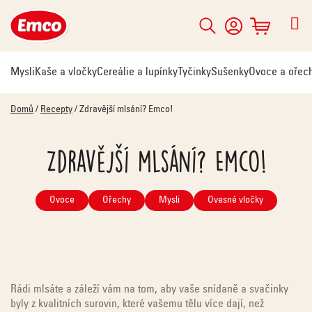
Přejít
na
Hledat
NÁKUPNÍ
obsah
KOŠÍK
Mysli
Kaše a vločky
Cereálie a lupínky
Tyčinky
Sušenky
Ovoce a ořec
Domů
/
Recepty
/
Zdravější mlsání? Emco!
Zdravější mlsání? Emco!
Ovoce
Ořechy
Mysli
Ovesné vločky
Rádi mlsáte a záleží vám na tom, aby vaše snídaně a svačinky
byly z kvalitních surovin, které vašemu tělu více dají, než