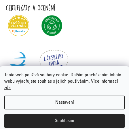
Certifikáty a ocenění
Tento web používá soubory cookie. Dalším procházením tohoto
webu vyjadřujete souhlas s jejich používáním. Více informací
zde
.
Vytvořil Shoptet Premium
&
PORTA DESIGN
Nastavení
Copyright 2026
Emco.cz
. Všechna práva vyhrazena.
Upravit
nastavení cookies
Souhlasím