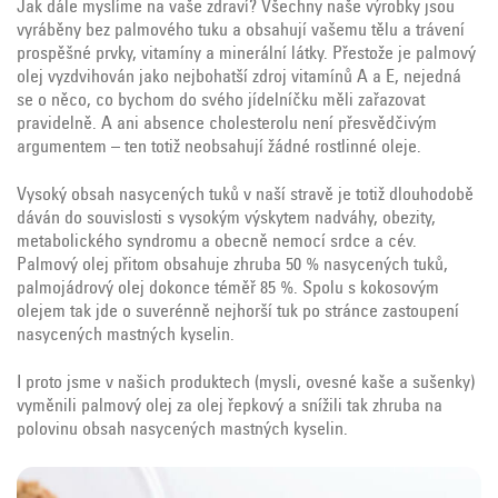
Jak dále myslíme na vaše zdraví? Všechny naše výrobky jsou
vyráběny bez palmového tuku a obsahují vašemu tělu a trávení
prospěšné prvky, vitamíny a minerální látky. Přestože je palmový
olej vyzdvihován jako nejbohatší zdroj vitamínů A a E, nejedná
se o něco, co bychom do svého jídelníčku měli zařazovat
pravidelně. A ani absence cholesterolu není přesvědčivým
argumentem – ten totiž neobsahují žádné rostlinné oleje.
Vysoký obsah nasycených tuků v naší stravě je totiž dlouhodobě
dáván do souvislosti s vysokým výskytem nadváhy, obezity,
metabolického syndromu a obecně nemocí srdce a cév.
Palmový olej přitom obsahuje zhruba 50 % nasycených tuků,
palmojádrový olej dokonce téměř 85 %. Spolu s kokosovým
olejem tak jde o suverénně nejhorší tuk po stránce zastoupení
nasycených mastných kyselin.
I proto jsme v našich produktech (mysli, ovesné kaše a sušenky)
vyměnili palmový olej za olej řepkový a snížili tak zhruba na
polovinu obsah nasycených mastných kyselin.