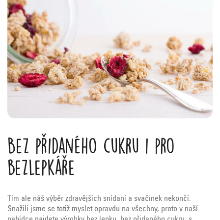
Bez přidaného cukru i pro
bezlepkáře
Tím ale náš výběr zdravějších snídaní a svačinek nekončí.
Snažili jsme se totiž myslet opravdu na všechny, proto v naší
nabídce najdete výrobky bez lepku, bez přidaného cukru, s