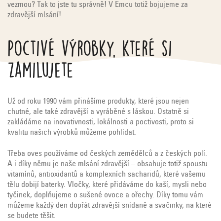
vezmou? Tak to jste tu správně! V Emcu totiž bojujeme za
zdravější mlsání!
Poctivé výrobky, které si
zamilujete
Už od roku 1990 vám přinášíme produkty, které jsou nejen
chutné, ale také zdravější a vyráběné s láskou. Ostatně si
zakládáme na inovativnosti, lokálnosti a poctivosti, proto si
kvalitu našich výrobků můžeme pohlídat.
Třeba oves používáme od českých zemědělců a z českých polí.
A i díky němu je naše mlsání zdravější – obsahuje totiž spoustu
vitamínů, antioxidantů a komplexních sacharidů, které vašemu
tělu dobijí baterky. Vločky, které přidáváme do kaší, mysli nebo
tyčinek, doplňujeme o sušené ovoce a ořechy. Díky tomu vám
můžeme každý den dopřát zdravější snídaně a svačinky, na které
se budete těšit.