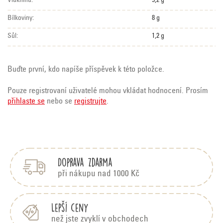
Vláknina:
5,2 g
Bílkoviny:
8 g
Sůl:
1,2 g
Buďte první, kdo napíše příspěvek k této položce.
Pouze registrovaní uživatelé mohou vkládat hodnocení. Prosím
přihlaste se
nebo se
registrujte
.
Z
á
p
Doprava zdarma
a
t
při nákupu nad 1000 Kč
í
Lepší ceny
než jste zvyklí v obchodech