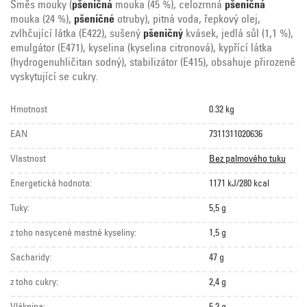
Směs mouky (
pšeničná
mouka (45 %), celozrnná
pšeničná
mouka (24 %),
pšeničné
otruby), pitná voda, řepkový olej,
zvlhčující látka (E422), sušený
pšeničný
kvásek, jedlá sůl (1,1 %),
emulgátor (E471), kyselina (kyselina citronová), kypřící látka
(hydrogenuhličitan sodný), stabilizátor (E415), obsahuje přirozeně
vyskytující se cukry.
Hmotnost
0.32 kg
EAN
7311311020636
Vlastnost
Bez palmového tuku
Energetická hodnota:
1171 kJ/280 kcal
Tuky:
5,5 g
z toho nasycené mastné kyseliny:
1,5 g
Sacharidy:
47 g
z toho cukry:
2,4 g