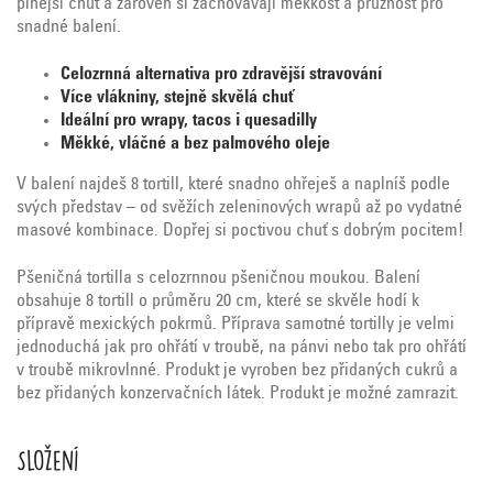
plnější chuť a zároveň si zachovávají měkkost a pružnost pro
snadné balení.
Celozrnná alternativa pro zdravější stravování
Více vlákniny, stejně skvělá chuť
Ideální pro wrapy, tacos i quesadilly
Měkké, vláčné a bez palmového oleje
V balení najdeš 8 tortill, které snadno ohřeješ a naplníš podle
svých představ – od svěžích zeleninových wrapů až po vydatné
masové kombinace. Dopřej si poctivou chuť s dobrým pocitem!
Pšeničná tortilla s celozrnnou pšeničnou moukou. Balení
obsahuje 8 tortill o průměru 20 cm, které se skvěle hodí k
přípravě mexických pokrmů. Příprava samotné tortilly je velmi
jednoduchá jak pro ohřátí v troubě, na pánvi nebo tak pro ohřátí
v troubě mikrovlnné. Produkt je vyroben bez přidaných cukrů a
bez přidaných konzervačních látek. Produkt je možné zamrazit.
Složení