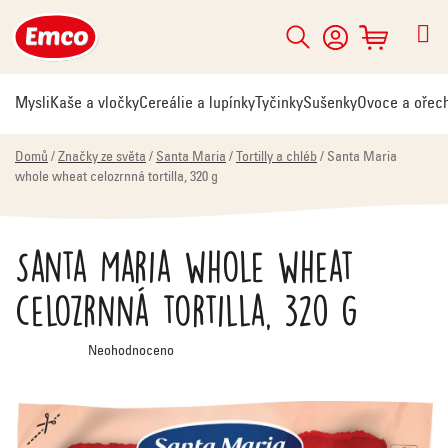
Přejít
na
Hledat
NÁKUPNÍ
obsah
KOŠÍK
Mysli
Kaše a vločky
Cereálie a lupínky
Tyčinky
Sušenky
Ovoce a ořec
Domů
/
Značky ze světa
/
Santa Maria
/
Tortilly a chléb
/
Santa Maria
whole wheat celozrnná tortilla, 320 g
Santa Maria whole wheat
celozrnná tortilla, 320 g
Průměrné
Neohodnoceno
hodnocení
produktu
je
0,0
z
5
hvězdiček.