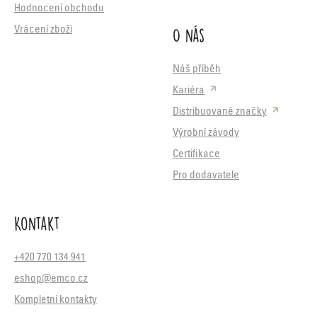
Hodnocení obchodu
O nás
Vrácení zboží
Náš příběh
Kariéra
Distribuované značky
Výrobní závody
Certifikace
Pro dodavatele
Kontakt
+420 770 134 941
eshop@emco.cz
Kompletní kontakty