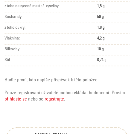
z toho nasycené mastné kyseliny:
1,5 g
Sacharidy:
59 g
z toho cukry:
1,8 g
Vláknina:
4,2 g
Bílkoviny:
10 g
Sůl:
0,74 g
Buďte první, kdo napíše příspěvek k této položce.
Pouze registrovaní uživatelé mohou vkládat hodnocení. Prosím
přihlaste se
nebo se
registrujte
.
Z
á
p