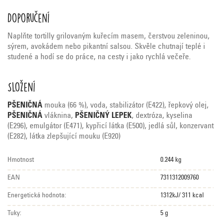
Doporučení
Naplňte tortilly grilovaným kuřecím masem, čerstvou zeleninou,
sýrem, avokádem nebo pikantní salsou. Skvěle chutnají teplé i
studené a hodí se do práce, na cesty i jako rychlá večeře.
Složení
PŠENIČNÁ
mouka (66 %), voda, stabilizátor (E422), řepkový olej,
PŠENIČNÁ
vláknina,
PŠENIČNÝ LEPEK
, dextróza, kyselina
(E296), emulgátor (E471), kypřicí látka (E500), jedlá sůl, konzervant
(E282), látka zlepšující mouku (E920)
Hmotnost
0.244 kg
EAN
7311312009760
Energetická hodnota:
1312kJ/ 311 kcal
Tuky:
5 g