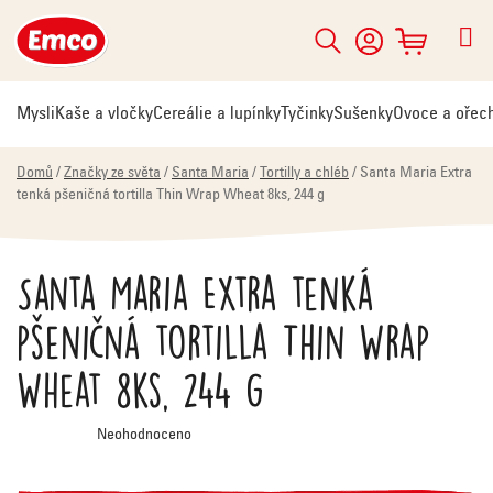
Přejít
na
Hledat
NÁKUPNÍ
obsah
KOŠÍK
Mysli
Kaše a vločky
Cereálie a lupínky
Tyčinky
Sušenky
Ovoce a ořec
Domů
/
Značky ze světa
/
Santa Maria
/
Tortilly a chléb
/
Santa Maria Extra
tenká pšeničná tortilla Thin Wrap Wheat 8ks, 244 g
Santa Maria Extra tenká
pšeničná tortilla Thin Wrap
Wheat 8ks, 244 g
Průměrné
Neohodnoceno
hodnocení
produktu
je
0,0
z