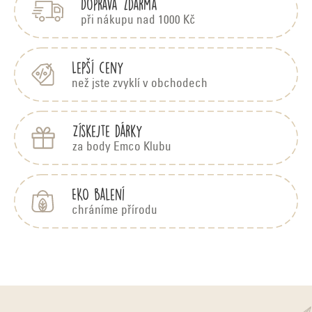
Doprava zdarma
a
t
při nákupu nad 1000 Kč
í
Lepší ceny
než jste zvyklí v obchodech
Získejte dárky
za body Emco Klubu
EKO balení
chráníme přírodu