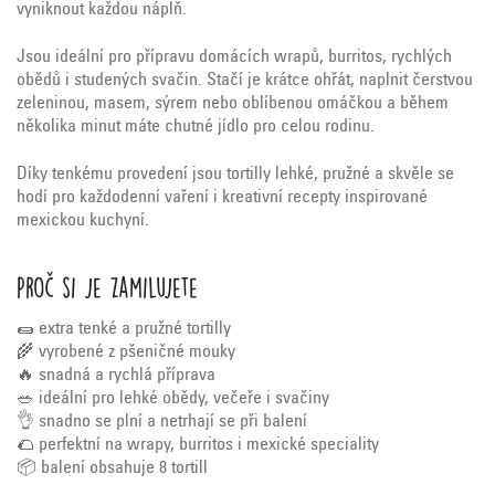
vyniknout každou náplň.
Jsou ideální pro přípravu domácích wrapů, burritos, rychlých
obědů i studených svačin. Stačí je krátce ohřát, naplnit čerstvou
zeleninou, masem, sýrem nebo oblíbenou omáčkou a během
několika minut máte chutné jídlo pro celou rodinu.
Díky tenkému provedení jsou tortilly lehké, pružné a skvěle se
hodí pro každodenní vaření i kreativní recepty inspirované
mexickou kuchyní.
Proč si je zamilujete
🌯 extra tenké a pružné tortilly
🌾 vyrobené z pšeničné mouky
🔥 snadná a rychlá příprava
🥗 ideální pro lehké obědy, večeře i svačiny
👌 snadno se plní a netrhají se při balení
🌮 perfektní na wrapy, burritos i mexické speciality
📦 balení obsahuje 8 tortill