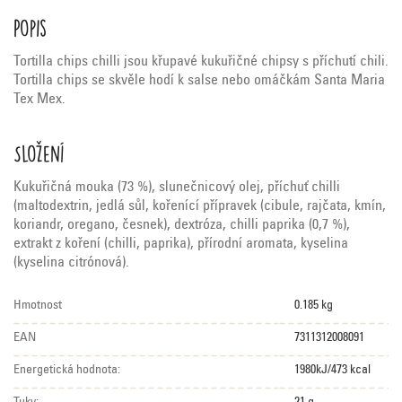
Popis
Tortilla chips chilli jsou křupavé kukuřičné chipsy s příchutí chili.
Tortilla chips se skvěle hodí k salse nebo omáčkám Santa Maria
Tex Mex.
Složení
Kukuřičná mouka (73 %), slunečnicový olej, příchuť chilli
(maltodextrin, jedlá sůl, kořenící přípravek (cibule, rajčata, kmín,
koriandr, oregano, česnek), dextróza, chilli paprika (0,7 %),
extrakt z koření (chilli, paprika), přírodní aromata, kyselina
(kyselina citrónová).
Hmotnost
0.185 kg
EAN
7311312008091
Energetická hodnota:
1980kJ/473 kcal