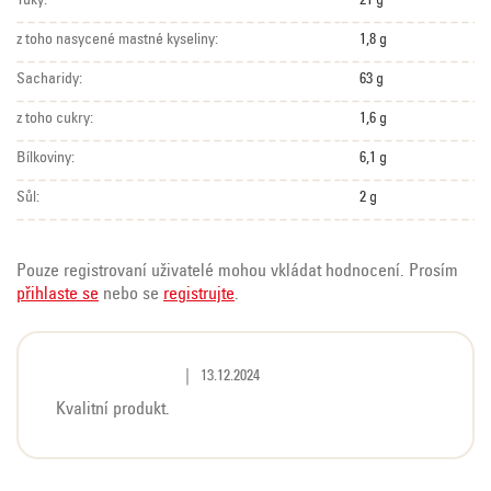
Tuky:
21 g
z toho nasycené mastné kyseliny:
1,8 g
Sacharidy:
63 g
z toho cukry:
1,6 g
Bílkoviny:
6,1 g
Sůl:
2 g
Pouze registrovaní uživatelé mohou vkládat hodnocení. Prosím
přihlaste se
nebo se
registrujte
.
V
Hodnocení produktu je 5 z 5 hvězdiček.
|
13.12.2024
ý
Kvalitní produkt.
p
i