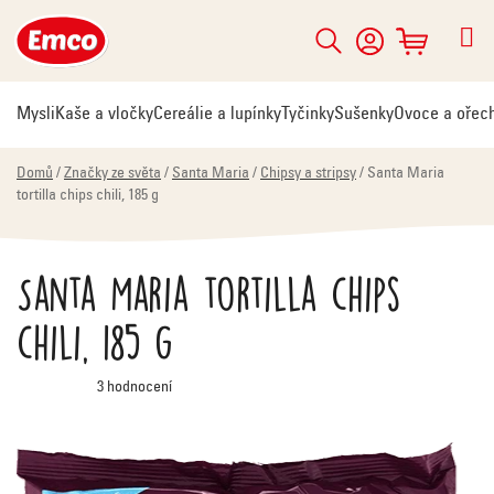
Přejít
na
Hledat
NÁKUPNÍ
obsah
KOŠÍK
Mysli
Kaše a vločky
Cereálie a lupínky
Tyčinky
Sušenky
Ovoce a ořec
Domů
/
Značky ze světa
/
Santa Maria
/
Chipsy a stripsy
/
Santa Maria
tortilla chips chili, 185 g
Santa Maria tortilla chips
chili, 185 g
Průměrné
3 hodnocení
hodnocení
produktu
je
5,0
z
5
hvězdiček.