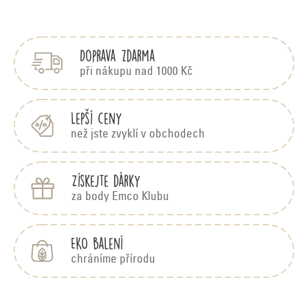
Z
s
á
h
p
o
Doprava zdarma
a
d
t
n
při nákupu nad 1000 Kč
í
o
c
Lepší ceny
e
než jste zvyklí v obchodech
n
í
Získejte dárky
za body Emco Klubu
EKO balení
chráníme přírodu