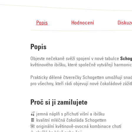
Popis
Hodnocení
Diskuz
Popis
Objevte nečekaně svěží spojení v nové tabulce
Schog
květinového ibišku, které společně vytvářejí harmoni
Prakticky dělené čtverečky Schogetten umožňují snadn
pro všechny, kteří rádi objevují nové čokoládové zážit
Proč si ji zamilujete
🍒 jemná náplň s příchutí višní a ibišku
🍫 kvalitní mléčná čokoláda Schogetten
🌺 originální květinově-ovocná kombinace chutí