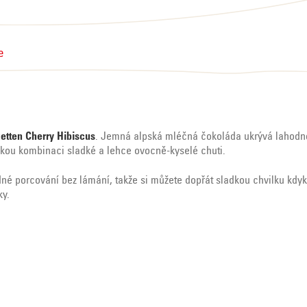
e
etten Cherry Hibiscus
. Jemná alpská mléčná čokoláda ukrývá lahodno
ckou kombinaci sladké a lehce ovocně-kyselé chuti.
é porcování bez lámání, takže si můžete dopřát sladkou chvilku kdyko
ky.