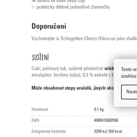
☕ skvělá ke kávě nebo čaji
✨ prakticky dělené jednotlivé čtverečky
Doporučení
Vychutnejte si Schogetten Cherry Hibiscus jako sladk
Složení
Cukr, palmový tuk, sušené plnotučné
mléko
, 8,7 % j
Tento w
emulgátor: lecitiny (sója), 0,3 % extrakt z květů ibišku
souhlas
Může obsahovat stopy arašídů, jiných skořápkových 
Nast
Hmotnost
0.1 kg
EAN
4000415002596
Enegetická hodnota:
2294 kJ/ 550 kcal