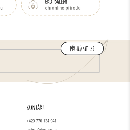
EKO balení
bu
chráníme přírodu
PŘIHLÁSIT SE
Kontakt
+420 770 134 941
eshop@emco.cz