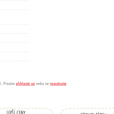
ní. Prosím
přihlaste se
nebo se
registrujte
.
Lepší ceny