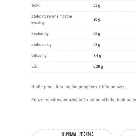
Tuky:
33 g
z toho nasycené mastné
20 g
kyseliny
Sacharidy:
53 g
z toho cukry:
52 g
Bílkoviny:
7,4 g
Sůl:
0,28 g
Buďte první, kdo napíše příspěvek k této položce.
Pouze registrovaní uživatelé mohou vkládat hodnoce
Z
á
Doprava zdarma