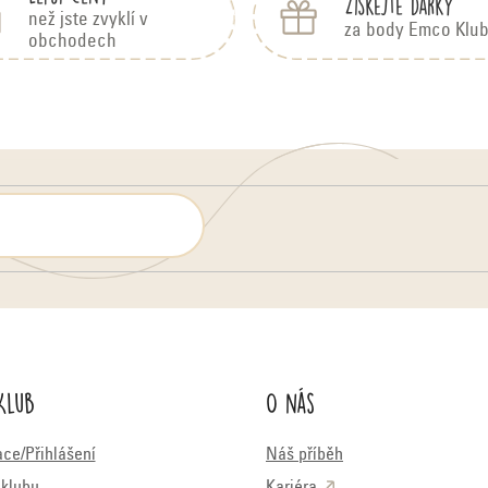
Získejte dárky
než jste zvyklí v
za body Emco Klu
obchodech
Klub
O nás
ace/Přihlášení
Náš příběh
klubu
Kariéra