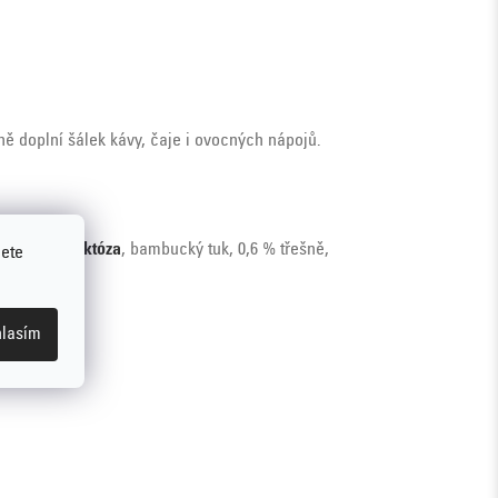
ě doplní šálek kávy, čaje i ovocných nápojů.
 dextróza,
laktóza
, bambucký tuk, 0,6 % třešně,
jete
mky
lasím