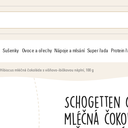
Sušenky
Ovoce a ořechy
Nápoje a mlsání
Super řada
Protein 
Hibiscus mléčná čokoláda s višňovo-ibiškovou náplní, 100 g
Schogetten C
mléčná čoko