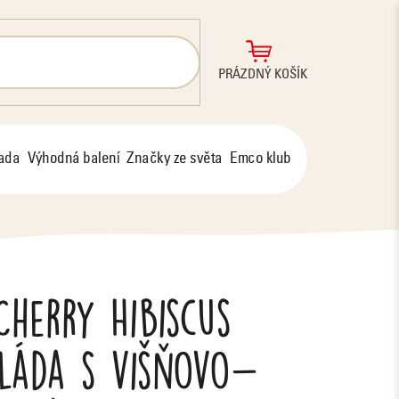
NÁKUPNÍ
PRÁZDNÝ KOŠÍK
KOŠÍK
řada
Výhodná balení
Značky ze světa
Emco klub
herry Hibiscus
láda s višňovo-