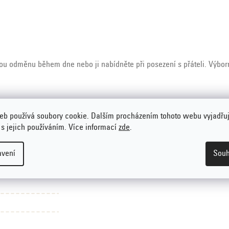
ou odměnu během dne nebo ji nabídněte při posezení s přáteli. Výborn
ogurtový prášek z odstředěného
mléka
, kakaové máslo, kakaová hmota,
eb používá soubory cookie. Dalším procházením tohoto webu vyjadřu
, máselný tuk, kyselina (E330), aroma, jedlá sůl.
 s jejich používáním. Více informací
zde
.
plodů, lepku a vajec. Může obsahovat třešňové pecky nebo jejich úlo
avení
Souh