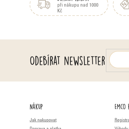
p
a
při nákupu nad 1000
Kč
t
í
Odebírat newsletter
Nákup
Emco 
Jak nakupovat
Registr
Doprava a platba
Výhody 