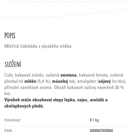
Popis
Mléčná čokoláda z alpského mléka.
Složení
Cukr, kakaové máslo, sušená
smetana
, kakaová hmota, sušené
plnotučné
mléko
(5,4 %),
máselný
tuk, emulgátor (
sójový
lecitin),
přírodní vanilkové aroma. Obsah kakaové sušiny nejméně 30 %
hm.
Výrobek může obsahovat stopy lepku, vajec, arašídů a
skořápkových plodů.
Hmotnost
0.1 kg
EAN
4000607850004