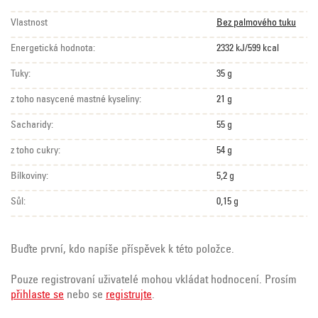
Vlastnost
Bez palmového tuku
Energetická hodnota:
2332 kJ/599 kcal
Tuky:
35 g
z toho nasycené mastné kyseliny:
21 g
Sacharidy:
55 g
z toho cukry:
54 g
Bílkoviny:
5,2 g
Sůl:
0,15 g
Buďte první, kdo napíše příspěvek k této položce.
Pouze registrovaní uživatelé mohou vkládat hodnocení. Prosím
přihlaste se
nebo se
registrujte
.