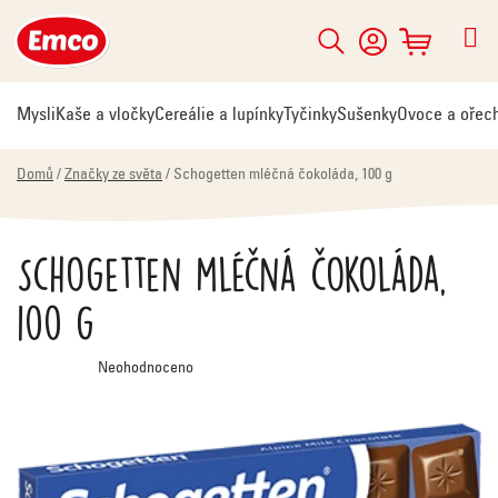
Přejít
na
Hledat
NÁKUPNÍ
obsah
KOŠÍK
Mysli
Kaše a vločky
Cereálie a lupínky
Tyčinky
Sušenky
Ovoce a ořec
Domů
/
Značky ze světa
/
Schogetten mléčná čokoláda, 100 g
Schogetten mléčná čokoláda,
100 g
Průměrné
Neohodnoceno
hodnocení
produktu
je
0,0
z
5
hvězdiček.