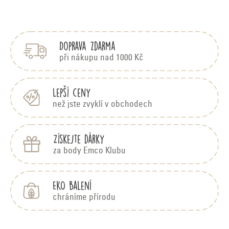
Z
á
p
Doprava zdarma
a
t
při nákupu nad 1000 Kč
í
Lepší ceny
než jste zvyklí v obchodech
Získejte dárky
za body Emco Klubu
EKO balení
chráníme přírodu