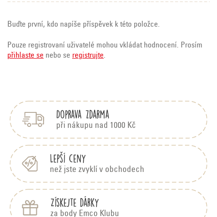
Buďte první, kdo napíše příspěvek k této položce.
Pouze registrovaní uživatelé mohou vkládat hodnocení. Prosím
přihlaste se
nebo se
registrujte
.
Z
á
p
Doprava zdarma
a
t
při nákupu nad 1000 Kč
í
Lepší ceny
než jste zvyklí v obchodech
Získejte dárky
za body Emco Klubu