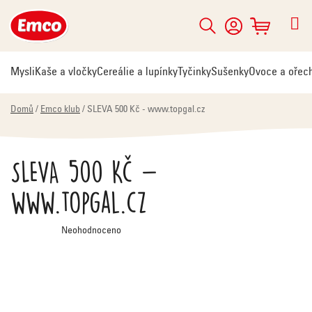
Přejít
na
Hledat
NÁKUPNÍ
obsah
KOŠÍK
Mysli
Kaše a vločky
Cereálie a lupínky
Tyčinky
Sušenky
Ovoce a ořec
Domů
/
Emco klub
/
SLEVA 500 Kč - www.topgal.cz
SLEVA 500 Kč -
www.topgal.cz
Průměrné
Neohodnoceno
hodnocení
produktu
je
0,0
z
5
hvězdiček.