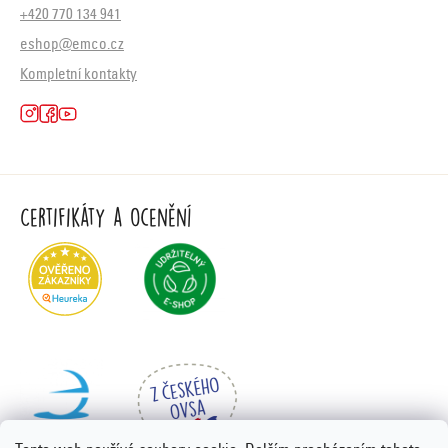
+420 770 134 941
eshop@emco.cz
Kompletní kontakty
Certifikáty a ocenění