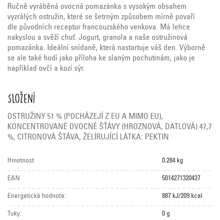
Ručně vyráběná ovocná pomazánka s vysokým obsahem
vyzrálých ostružin, které se šetrným způsobem mírně povaří
dle původních receptur francouzského venkova. Má lehce
nakyslou a svěží chuť. Jogurt, granola a naše ostružinová
pomazánka. Ideální snídaně, která nastartuje váš den. Výborně
se ale také hodí jako příloha ke slaným pochutinám, jako je
například ovčí a kozí sýr.
Složení
OSTRUŽINY 51 % (POCHÁZEJÍ Z EU A MIMO EU),
KONCENTROVANÉ OVOCNÉ ŠŤÁVY (HROZNOVÁ, DATLOVÁ) 47,7
%, CITRONOVÁ ŠTÁVA, ŽELÍRUJÍCÍ LÁTKA: PEKTIN
Hmotnost
0.284 kg
EAN
5014271320427
Energetická hodnota:
887 kJ/209 kcal
Tuky:
0 g