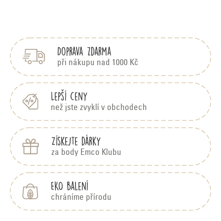
i
Z
s
á
h
p
o
Doprava zdarma
a
d
t
n
při nákupu nad 1000 Kč
í
o
c
Lepší ceny
e
než jste zvyklí v obchodech
n
í
Získejte dárky
za body Emco Klubu
EKO balení
chráníme přírodu