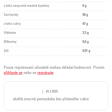
z toho nasycené mastné kyseliny
0 g
Sacharidy:
50 g
z toho cukry:
47 g
Vláknina:
3,3 g
Bílkoviny:
0,6 g
Sůl:
0,01 g
Pouze registrovaní uživatelé mohou vkládat hodnocení. Prosím
přihlaste se
nebo se
registrujte
.
V
Hodnocení produktu je 5 z 5 hvězdiček.
|
24.3.2025
ý
skvělá ovocná pomazánka bez přidaného cukru
p