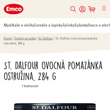
Přejít
na
Hledat
NÁKUPNÍ
obsah
KOŠÍK
Mysli
Kaše a vločky
Cereálie a lupínky
Tyčinky
Sušenky
Ovoce a ořec
Domů
/
Značky ze světa
/
St. Dalfour
/
St. Dalfour ovocná pomazánka
ostružina, 284 g
St. Dalfour ovocná pomazánka
ostružina, 284 g
Průměrné
1 hodnocení
hodnocení
produktu
je
5,0
z
5
hvězdiček.