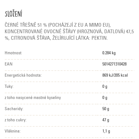
Složení
ČERNÉ TŘEŠNĚ 51 % (POCHÁZEJÍ Z EU A MIMO EU),
KONCENTROVANÉ OVOCNÉ ŠŤÁVY (HROZNOVÁ, DATLOVÁ) 47,5
%, CITRONOVÁ ŠŤÁVA, ŽELÍRUJÍCÍ LÁTKA: PEKTIN.
Hmotnost
0.284 kg
EAN
5014271310428
Energetická hodnota:
869 kJ/205 kcal
Tuky:
0 g
z toho nasycené mastné kyseliny
0 g
Sacharidy:
50 g
z toho cukry:
47 g
Vláknina:
1,1 g