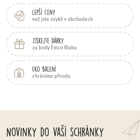
í
o
c
Lepší ceny
e
než jste zvyklí v obchodech
n
í
Získejte dárky
za body Emco Klubu
EKO balení
chráníme přírodu
Novinky do vaší schránky