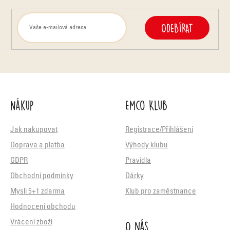
ODEBÍRAT
Nákup
Emco Klub
Jak nakupovat
Registrace/Přihlášení
Doprava a platba
Výhody klubu
GDPR
Pravidla
Obchodní podmínky
Dárky
Mysli 5+1 zdarma
Klub pro zaměstnance
Hodnocení obchodu
O nás
Vrácení zboží