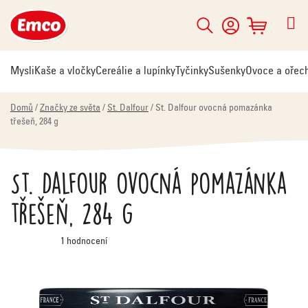
Přejít
na
Hledat
NÁKUPNÍ
obsah
KOŠÍK
Mysli
Kaše a vločky
Cereálie a lupínky
Tyčinky
Sušenky
Ovoce a ořec
Domů
/
Značky ze světa
/
St. Dalfour
/
St. Dalfour ovocná pomazánka
třešeň, 284 g
St. Dalfour ovocná pomazánka
třešeň, 284 g
Průměrné
1 hodnocení
hodnocení
produktu
je
5,0
z
5
hvězdiček.