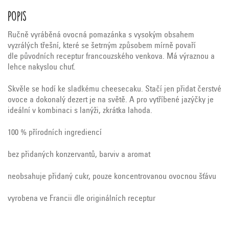
Popis
Ručně vyráběná ovocná pomazánka s vysokým obsahem
vyzrálých třešní, které se šetrným způsobem mírně povaří
dle původních receptur francouzského venkova. Má výraznou a
lehce nakyslou chuť.
Skvěle se hodí ke sladkému cheesecaku. Stačí jen přidat čerstvé
ovoce a dokonalý dezert je na světě. A pro vytříbené jazýčky je
ideální v kombinaci s lanýži, zkrátka lahoda.
100 % přírodních ingrediencí
bez přidaných konzervantů, barviv a aromat
neobsahuje přidaný cukr, pouze koncentrovanou ovocnou šťávu
vyrobena ve Francii dle originálních receptur