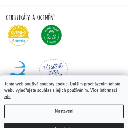
Certifikáty a ocenění
Tento web používá soubory cookie. Dalším procházením tohoto
webu vyjadřujete souhlas s jejich používáním. Více informací
zde
.
Vytvořil Shoptet Premium
&
PORTA DESIGN
Nastavení
Copyright 2026
Emco.cz
. Všechna práva vyhrazena.
Upravit
nastavení cookies