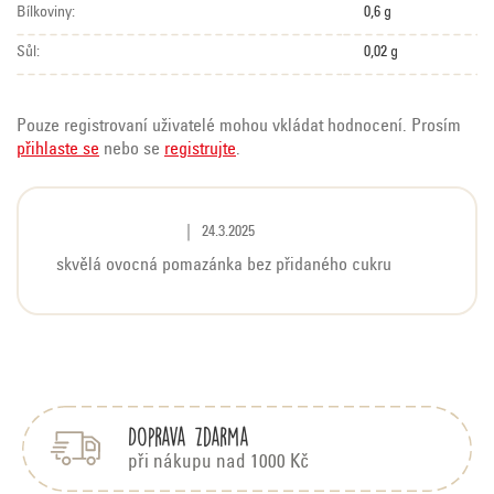
Bílkoviny:
0,6 g
Sůl:
0,02 g
Pouze registrovaní uživatelé mohou vkládat hodnocení. Prosím
přihlaste se
nebo se
registrujte
.
V
Hodnocení produktu je 5 z 5 hvězdiček.
|
24.3.2025
ý
skvělá ovocná pomazánka bez přidaného cukru
p
i
Z
s
á
h
p
o
Doprava zdarma
a
d
t
n
při nákupu nad 1000 Kč