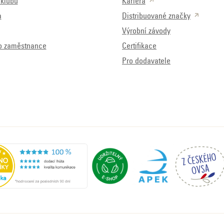
klubu
Kariéra
a
Distribuované značky
Výrobní závody
o zaměstnance
Certifikace
Pro dodavatele