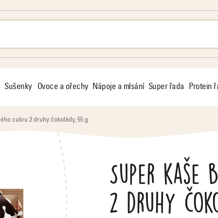
Sušenky
Ovoce a ořechy
Nápoje a mlsání
Super řada
Protein 
ého cukru 2 druhy čokolády, 55 g
Super kaše 
2 druhy čok