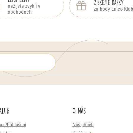
Získejte dárky
než jste zvyklí v
za body Emco Klu
obchodech
Klub
O nás
ace/Přihlášení
Náš příběh