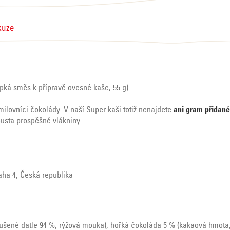
kuze
pká směs k přípravě ovesné kaše, 55 g)
 milovníci čokolády. V naší Super kaši totiž nenajdete
ani gram přidané
ousta prospěšné vlákniny.
raha 4, Česká republika
sušené datle 94 %, rýžová mouka), hořká čokoláda 5 % (kakaová hmota