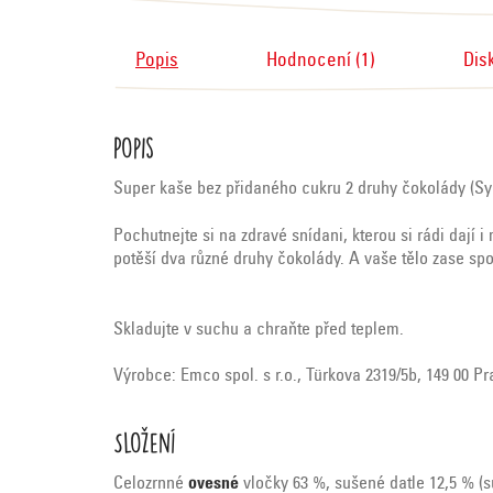
Popis
Hodnocení (1)
Dis
Popis
Super kaše bez přidaného cukru 2 druhy čokolády (Sy
Pochutnejte si na zdravé snídani, kterou si rádi dají i
potěší dva různé druhy čokolády. A vaše tělo zase sp
Skladujte v suchu a chraňte před teplem.
Výrobce: Emco spol. s r.o., Türkova 2319/5b, 149 00 P
Složení
Celozrnné
ovesné
vločky 63 %, sušené datle 12,5 % (