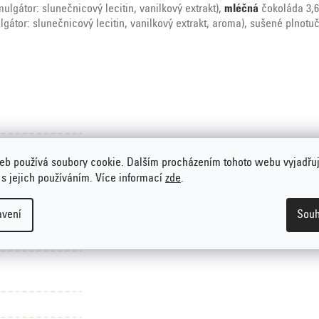
gátor: slunečnicový lecitin, vanilkový extrakt),
mléčná
čokoláda 3,6
gátor: slunečnicový lecitin, vanilkový extrakt, aroma), sušené plnot
eb používá soubory cookie. Dalším procházením tohoto webu vyjadřu
 přidaného cukru
,
 s jejich používáním. Více informací
zde
.
avení
Souh