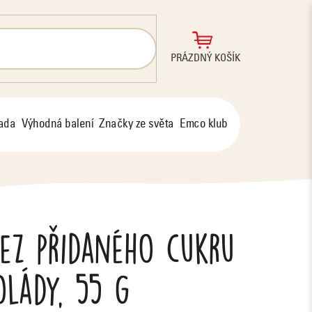
NÁKUPNÍ
PRÁZDNÝ KOŠÍK
KOŠÍK
řada
Výhodná balení
Značky ze světa
Emco klub
bez přidaného cukru
olády, 55 g