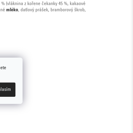
 % (vláknina z kořene čekanky 45 %, kakaové
učné
mléko
, datlový prášek, bramborový škrob,
jete
lasím