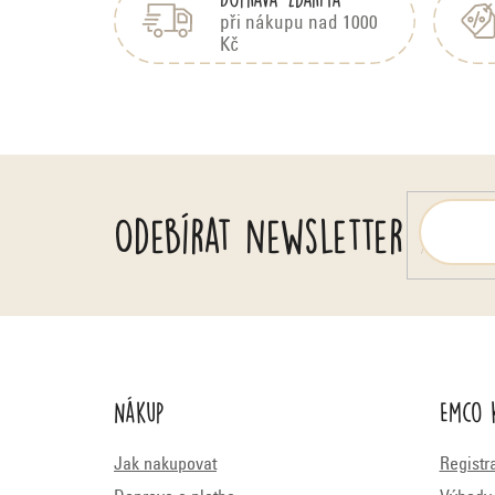
p
d
a
při nákupu nad 1000
n
Kč
t
o
í
c
e
n
í
Odebírat newsletter
Nákup
Emco 
Jak nakupovat
Registr