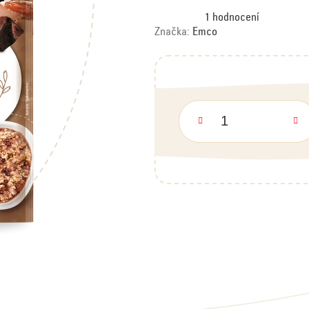
Průměrné
1 hodnocení
hodnocení
produktu
Značka:
Emco
je
3,0
z
5
hvězdiček.