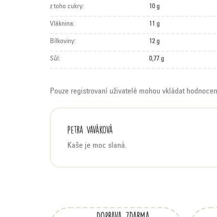
z toho cukry:
10 g
Vláknina:
11 g
Bílkoviny:
12 g
Sůl:
0,77 g
Pouze registrovaní uživatelé mohou vkládat hodnoce
V
Petra Vaváková
ý
Kaše je moc slaná.
p
i
s
Z
h
á
o
Doprava zdarma