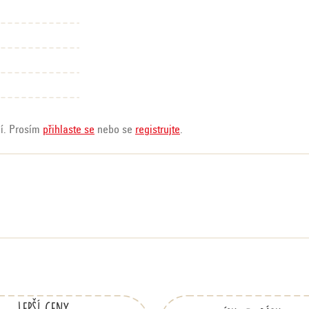
ní. Prosím
přihlaste se
nebo se
registrujte
.
Lepší ceny