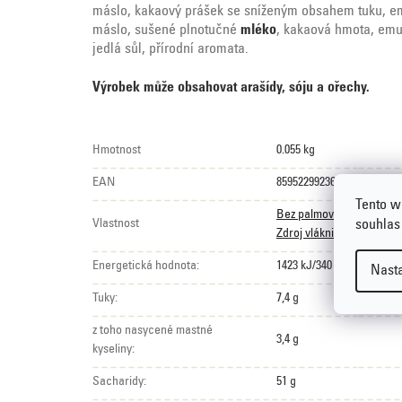
máslo, kakaový prášek se sníženým obsahem tuku, emul
máslo, sušené plnotučné
mléko
, kakaová hmota, emul
jedlá sůl, přírodní aromata.
Výrobek může obsahovat arašídy, sóju a ořechy.
Hmotnost
0.055 kg
EAN
8595229923626
Tento w
Bez palmového tuku
,
Bez
Vlastnost
souhlas
Zdroj vlákniny
Energetická hodnota:
1423 kJ/340 kcal
Nast
Tuky:
7,4 g
z toho nasycené mastné
3,4 g
kyseliny:
Sacharidy:
51 g