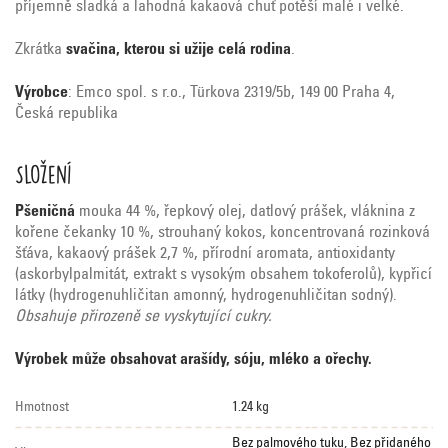
příjemně sladká a lahodná kakaová chuť potěší malé i velké.
Zkrátka
svačina, kterou si užije celá rodina
.
Výrobce
: Emco spol. s r.o., Türkova 2319/5b, 149 00 Praha 4,
Česká republika
Složení
Pšeničná
mouka 44 %, řepkový olej, datlový prášek, vláknina z
kořene čekanky 10 %, strouhaný kokos, koncentrovaná rozinková
šťáva, kakaový prášek 2,7 %, přírodní aromata, antioxidanty
(askorbylpalmitát, extrakt s vysokým obsahem tokoferolů), kypřicí
látky (hydrogenuhličitan amonný, hydrogenuhličitan sodný).
Obsahuje přirozeně se vyskytující cukry.
Výrobek může obsahovat arašídy, sóju, mléko a ořechy.
Hmotnost
1.24 kg
Bez palmového tuku
,
Bez přidaného