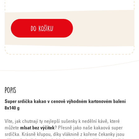
DO KOŠÍKU
Popis
Super srdíčka kakao v cenově výhodném kartonovém balení
8x140 g
Víte, jak chutnají ty nejlepší sušenky k nedělní kávě, které
můžete
mlsat bez výčitek
? Přesně jako naše kakaová super
srdíčka. Krásně křupou, díky vláknině z kořene čekanky jsou