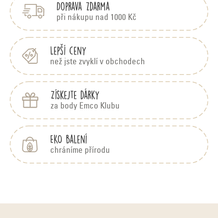
Doprava zdarma
a
t
při nákupu nad 1000 Kč
í
Lepší ceny
než jste zvyklí v obchodech
Získejte dárky
za body Emco Klubu
EKO balení
chráníme přírodu