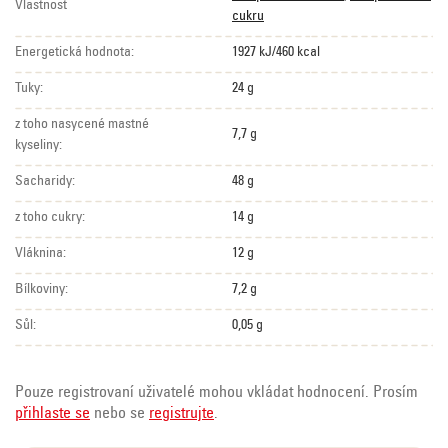
Vlastnost
cukru
Energetická hodnota:
1927 kJ/460 kcal
Tuky:
24 g
z toho nasycené mastné
7,7 g
kyseliny:
Sacharidy:
48 g
z toho cukry:
14 g
Vláknina:
12 g
Bílkoviny:
7,2 g
Sůl:
0,05 g
Pouze registrovaní uživatelé mohou vkládat hodnocení. Prosím
přihlaste se
nebo se
registrujte
.