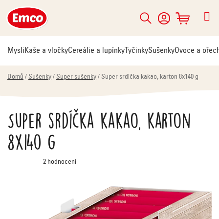
Přejít
na
Hledat
NÁKUPNÍ
obsah
KOŠÍK
Mysli
Kaše a vločky
Cereálie a lupínky
Tyčinky
Sušenky
Ovoce a ořec
Domů
/
Sušenky
/
Super sušenky
/
Super srdíčka kakao, karton 8x140 g
Super srdíčka kakao, karton
8x140 g
Průměrné
2 hodnocení
hodnocení
produktu
je
5,0
z
5
hvězdiček.