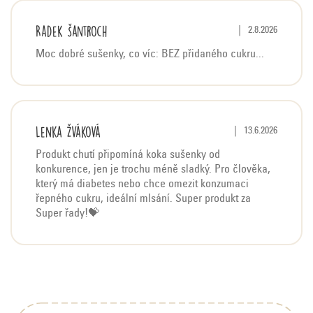
V
Radek Šantroch
Hodnocení produktu 
|
2.8.2026
ý
Moc dobré sušenky, co víc: BEZ přidaného cukru...
p
i
s
h
Lenka Žváková
Hodnocení produktu j
|
13.6.2026
o
d
Produkt chutí připomíná koka sušenky od
konkurence, jen je trochu méně sladký. Pro člověka,
n
který má diabetes nebo chce omezit konzumaci
o
řepného cukru, ideální mlsání. Super produkt za
c
Super řady!💝
e
n
Z
í
á
p