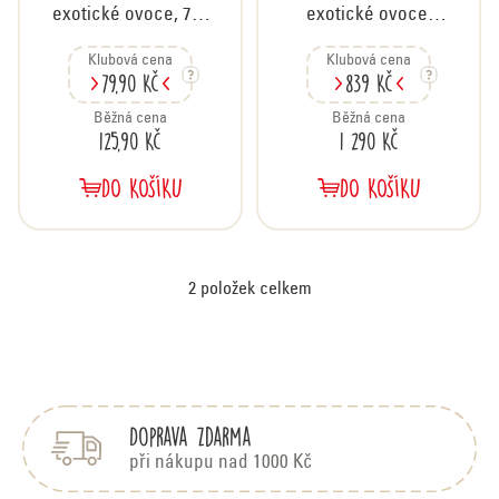
k
exotické ovoce, 750
exotické ovoce,
t
g
karton 12x750 g
ů
Klubová cena
Klubová cena
79,90 Kč
839 Kč
Běžná cena
Běžná cena
125,90 Kč
1 290 Kč
DO KOŠÍKU
DO KOŠÍKU
2
položek celkem
O
v
Z
á
l
p
á
Doprava zdarma
a
d
t
při nákupu nad 1000 Kč
í