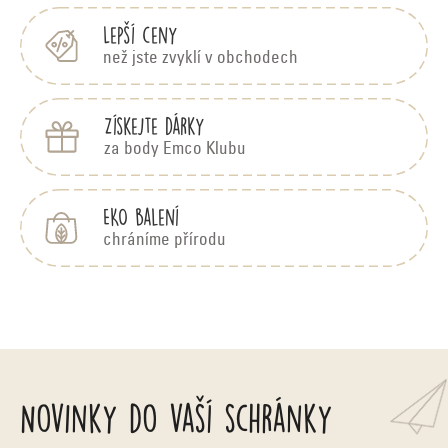
a
c
Lepší ceny
než jste zvyklí v obchodech
í
p
Získejte dárky
r
za body Emco Klubu
v
k
EKO balení
y
chráníme přírodu
v
ý
p
i
Novinky do vaší schránky
s