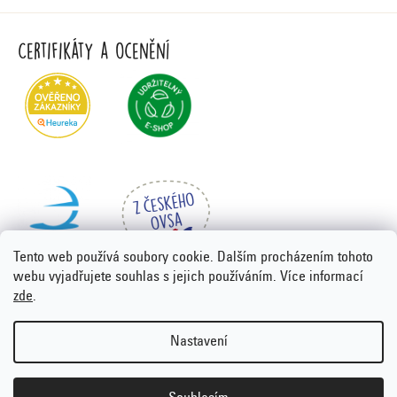
Certifikáty a ocenění
Tento web používá soubory cookie. Dalším procházením tohoto
webu vyjadřujete souhlas s jejich používáním. Více informací
zde
.
Vytvořil Shoptet Premium
&
PORTA DESIGN
Nastavení
Copyright 2026
Emco.cz
. Všechna práva vyhrazena.
Upravit
nastavení cookies