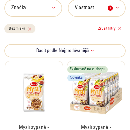
s
p
Značky
Vlastnost
1
r
o
Bez mléka
Zrušit filtry
d
u
k
Ř
Řadit podle:
Nejprodávanější
t
a
ů
z
e
Exkluzivně na e-shopu
n
Novinka
í
p
r
o
d
u
Mysli sypané -
Mysli sypané -