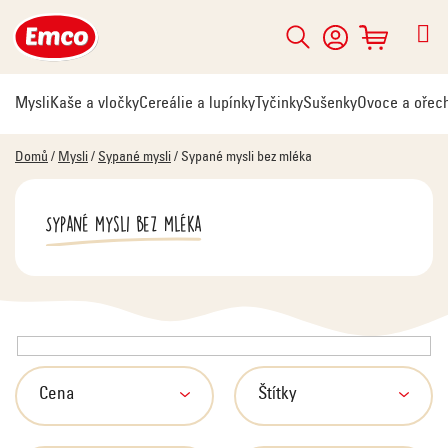
Přejít
na
Hledat
NÁKUPNÍ
obsah
KOŠÍK
Mysli
Kaše a vločky
Cereálie a lupínky
Tyčinky
Sušenky
Ovoce a ořec
Domů
/
Mysli
/
Sypané mysli
/
Sypané mysli bez mléka
Sypané mysli bez mléka
V
ý
p
Cena
Štítky
i