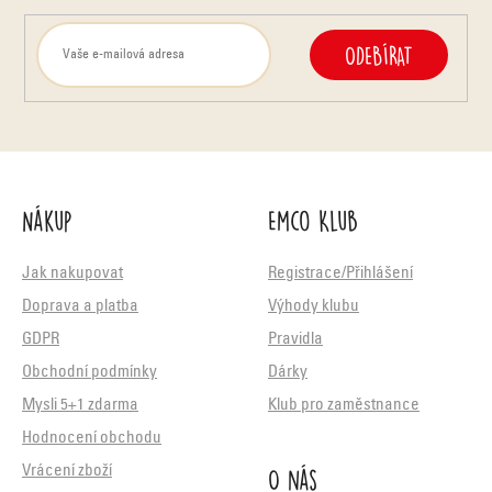
u
ODEBÍRAT
Nákup
Emco Klub
Jak nakupovat
Registrace/Přihlášení
Doprava a platba
Výhody klubu
GDPR
Pravidla
Obchodní podmínky
Dárky
Mysli 5+1 zdarma
Klub pro zaměstnance
Hodnocení obchodu
O nás
Vrácení zboží