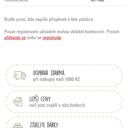
Hodnota dárků
501-1000
Buďte první, kdo napíše příspěvek k této položce.
Pouze registrovaní uživatelé mohou vkládat hodnocení. Prosím
přihlaste se
nebo se
registrujte
.
Z
á
p
Doprava zdarma
a
t
při nákupu nad 1000 Kč
í
Lepší ceny
než jste zvyklí v obchodech
Získejte dárky