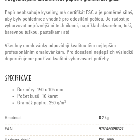
Papír neobsahuje kyseliny, má certifikát FSC a je poměrně silný,
aby byly pohlednice vhodné pro odesílání poštou. Je radost je
vybarvovat nejrůznějšími technikami, například akvarelem, tuší,
barevnou tužkou, pastelkami atd.
Všechny omalovánky odpovídají kvalitou těm nejlepším
profesionálním omalovánkám. Pro dosažení nejlepších výsledků
doporučujeme používat kvalitní vybarvovací potřeby.
Specifikace
Rozměry:
150 x 105 mm
Počet kusů: 16 karet
2
Gramáž papíru: 250 g/m
Hmotnost
0.2 kg
EAN
9789460096327