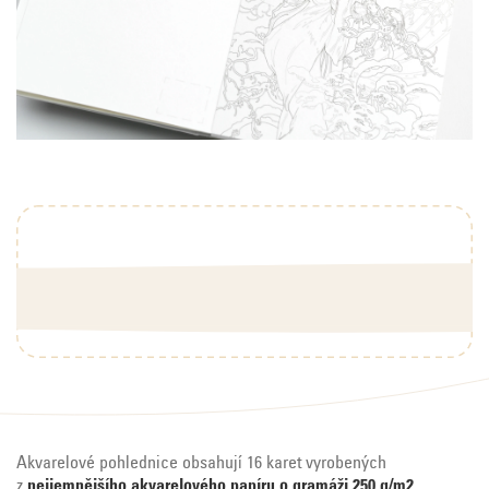
Akvarelové pohlednice obsahují 16 karet vyrobených
z
nejjemnějšího akvarelového papíru o gramáži 250 g/m2
.