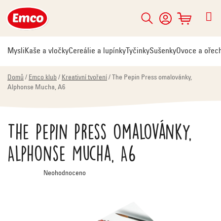
Přejít
na
Hledat
NÁKUPNÍ
obsah
KOŠÍK
Mysli
Kaše a vločky
Cereálie a lupínky
Tyčinky
Sušenky
Ovoce a ořec
Domů
/
Emco klub
/
Kreativní tvoření
/
The Pepin Press omalovánky,
Alphonse Mucha, A6
The Pepin Press omalovánky,
Alphonse Mucha, A6
Průměrné
Neohodnoceno
hodnocení
produktu
je
0,0
z
5
hvězdiček.