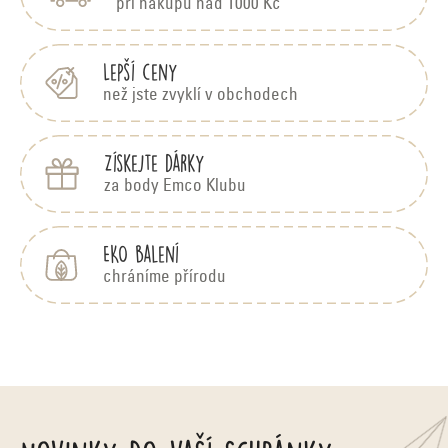
t
při nákupu nad 1000 Kč
í
Lepší ceny
než jste zvyklí v obchodech
Získejte dárky
za body Emco Klubu
EKO balení
chráníme přírodu