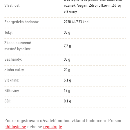
Vlastnost
rozinek
,
Vegan
,
Zdroj bílkovin
,
Zdroj
vlákniny
Energetická hodnota:
2230 kJ/533 kcal
Tuky:
35 g
Z toho nasycené
7,2 g
mastné kyseliny:
Sacharidy:
36 g
z toho cukry:
20 g
Vláknina:
5,1 g
Bílkoviny:
17 g
Sůl:
0,1 g
Pouze registrovaní uživatelé mohou vkládat hodnocení. Prosím
přihlaste se
nebo se
registrujte
.