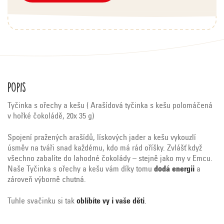
Popis
Tyčinka s ořechy a kešu ( Arašídová tyčinka s kešu polomáčená
v hořké čokoládě, 20x 35 g)
Spojení pražených arašídů, lískových jader a kešu vykouzlí
úsměv na tváři snad každému, kdo má rád oříšky. Zvlášť když
všechno zabalíte do lahodné čokolády – stejně jako my v Emcu.
Naše Tyčinka s ořechy a kešu vám díky tomu
dodá energii
a
zároveň výborně chutná.
Tuhle svačinku si tak
oblíbíte vy i vaše děti
.