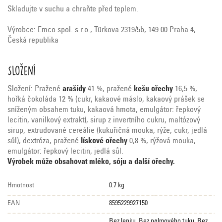
Skladujte v suchu a chraňte před teplem.
Výrobce: Emco spol. s r.o., Türkova 2319/5b, 149 00 Praha 4,
Česká republika
Složení
Složení: Pražené
arašídy
41 %, pražené
kešu ořechy
16,5 %,
hořká čokoláda 12 % (cukr, kakaové máslo, kakaový prášek se
sníženým obsahem tuku, kakaová hmota, emulgátor: řepkový
lecitin, vanilkový extrakt), sirup z invertního cukru, maltózový
sirup, extrudované cereálie (kukuřičná mouka, rýže, cukr, jedlá
sůl), dextróza, pražené
lískové ořechy
0,8 %, rýžová mouka,
emulgátor: řepkový lecitin, jedlá sůl.
Výrobek může obsahovat mléko, sóju a další ořechy.
Hmotnost
0.7 kg
EAN
8595229927150
Bez lepku
,
Bez palmového tuku
,
Bez