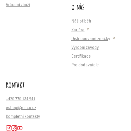
O nás
Vrácení zboží
Náš příběh
Kariéra
Distribuované značky
Výrobní závody
Certifikace
Pro dodavatele
Kontakt
+420 770 134 941
eshop@emco.cz
Kompletní kontakty