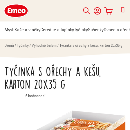
Přejít
na
Hledat
NÁKUPNÍ
obsah
KOŠÍK
Mysli
Kaše a vločky
Cereálie a lupínky
Tyčinky
Sušenky
Ovoce a ořec
Domů
/
Tyčinky
/
Výhodné balení
/
Tyčinka s ořechy a kešu, karton 20x35 g
Tyčinka s ořechy a kešu,
karton 20x35 g
Průměrné
6 hodnocení
hodnocení
produktu
je
5,0
z
5
hvězdiček.