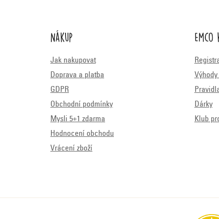
Nákup
Emco 
Jak nakupovat
Registr
Doprava a platba
Výhody 
GDPR
Pravidl
Obchodní podmínky
Dárky
Mysli 5+1 zdarma
Klub pr
Hodnocení obchodu
Vrácení zboží