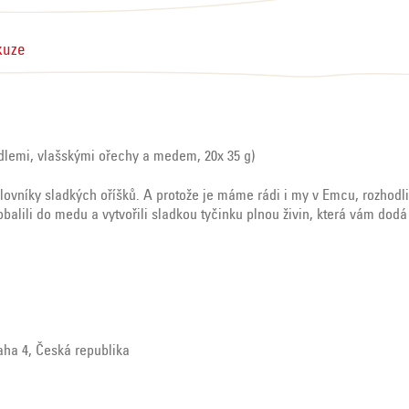
kuze
dlemi, vlašskými ořechy a medem, 20x 35 g)
lovníky sladkých oříšků. A protože je máme rádi i my v Emcu, rozhodli
obalili do medu a vytvořili sladkou tyčinku plnou živin, která vám dodá
raha 4, Česká republika