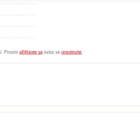
ní. Prosím
přihlaste se
nebo se
registrujte
.
zdiček.
zdiček.