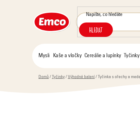
Přejít
na
obsah
HLEDAT
Mysli
Kaše a vločky
Cereálie a lupínky
Tyčinky
Domů
/
Tyčinky
/
Výhodné balení
/
Tyčinka s ořechy a mede