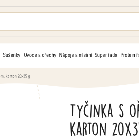
Sušenky
Ovoce a ořechy
Nápoje a mlsání
Super řada
Protein 
m, karton 20x35 g
Tyčinka s o
karton 20x3