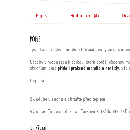
Popis
Hodnocení (4)
Dis
Popis
Tyčinka s ořechy a medem ( Arašídová tyčinka s man
Ořechy v medu jsou klasikou, která potěší všechny mi
ořechům jsme
přidali pražené mandle a arašídy
, vše 
Dejte si!
Skladujte v suchu a chraňte před teplem.
Výrobce: Emco spol. s r.o., Türkova 2319/5b, 149 00 P
Složení