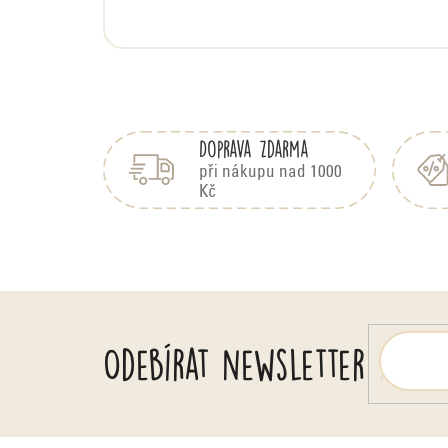
n
o
c
e
Z
n
á
í
Doprava zdarma
p
a
při nákupu nad 1000
Kč
t
í
Odebírat newsletter