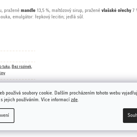
ru, pražené
mandle
13,5 %, maltózový sirup, pražené
vlašské ořechy
7 
ouka, emulgátor: řepkový lecitin; jedlá sůl.
o tuku
,
Bez rozinek
,
niny
eb používá soubory cookie. Dalším procházením tohoto webu vyjadřu
 s jejich používáním. Více informací
zde
.
avení
Souh