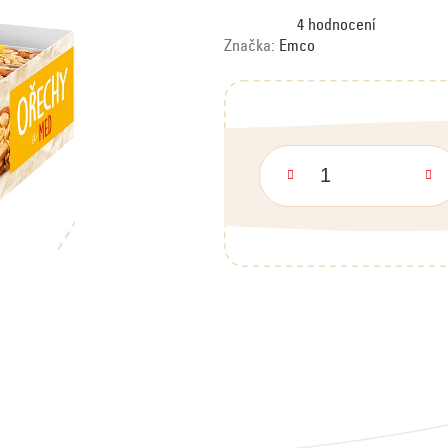
Průměrné
4 hodnocení
hodnocení
produktu
Značka:
Emco
je
5,0
z
5
hvězdiček.