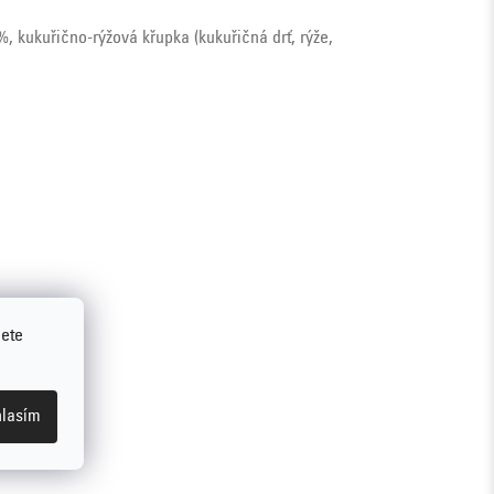
%, kukuřično-rýžová křupka (kukuřičná drť, rýže,
jete
lasím