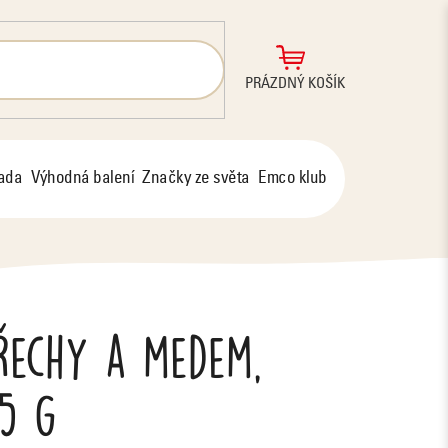
NÁKUPNÍ
PRÁZDNÝ KOŠÍK
KOŠÍK
řada
Výhodná balení
Značky ze světa
Emco klub
řechy a medem,
5 g