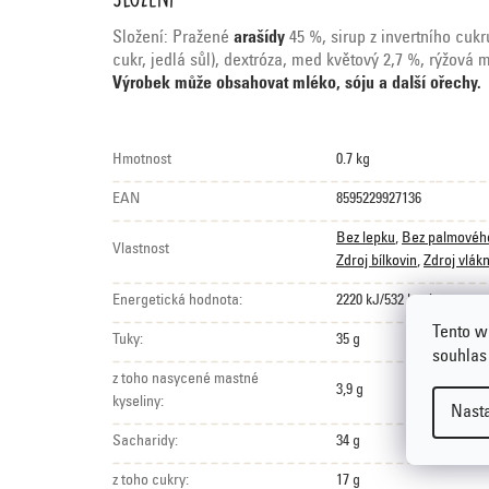
Složení: Pražené
arašídy
45 %, sirup z invertního cuk
cukr, jedlá sůl), dextróza, med květový 2,7 %, rýžová m
Výrobek může obsahovat mléko, sóju a další ořechy.
Hmotnost
0.7 kg
EAN
8595229927136
Bez lepku
,
Bez palmovéh
Vlastnost
Zdroj bílkovin
,
Zdroj vlák
Energetická hodnota:
2220 kJ/532 kcal
Tento w
Tuky:
35 g
souhlas
z toho nasycené mastné
3,9 g
kyseliny:
Nast
Sacharidy:
34 g
z toho cukry:
17 g