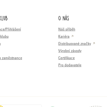
Klub
O nás
ace/Přihlášení
Náš příběh
klubu
Kariéra
a
Distribuované značky
Výrobní závody
o zaměstnance
Certifikace
Pro dodavatele