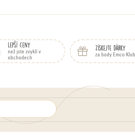
Lepší ceny
Získejte dárky
než jste zvyklí v
za body Emco Klu
obchodech