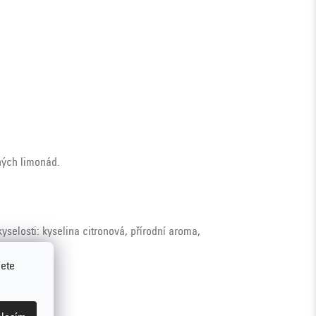
ných limonád.
kyselosti: kyselina citronová, přírodní aroma,
jete