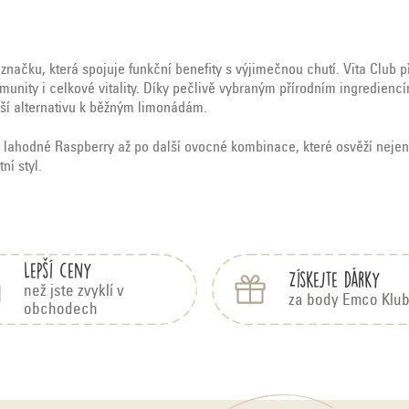
značku, která spojuje funkční benefity s výjimečnou chutí. Vita Club p
munity i celkové vitality. Díky pečlivě vybraným přírodním ingredienc
jší alternativu k běžným limonádám.
od lahodné
Raspberry
až po další ovocné kombinace, které osvěží nejen 
ní styl.
Lepší ceny
Získejte dárky
než jste zvyklí v
za body Emco Klu
obchodech