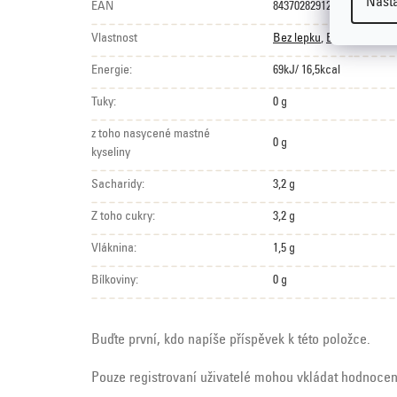
Nast
EAN
8437028291226
Vlastnost
Bez lepku
,
Bez palmovéh
Energie:
69kJ/ 16,5kcal
Tuky:
0 g
z toho nasycené mastné
0 g
kyseliny
Sacharidy:
3,2 g
Z toho cukry:
3,2 g
Vláknina:
1,5 g
Bílkoviny:
0 g
Buďte první, kdo napíše příspěvek k této položce.
Pouze registrovaní uživatelé mohou vkládat hodnoce