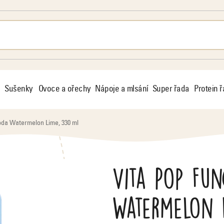
Sušenky
Ovoce a ořechy
Nápoje a mlsání
Super řada
Protein 
oda Watermelon Lime, 330 ml
Vita Pop Fu
Watermelon 