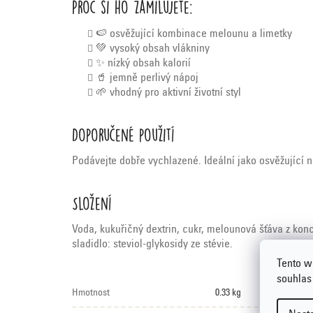
Proč si ho zamilujete:
🍉 osvěžující kombinace melounu a limetky
💚 vysoký obsah vlákniny
✨ nízký obsah kalorií
🥤 jemně perlivý nápoj
🌱 vhodný pro aktivní životní styl
Doporučené použití
Podávejte dobře vychlazené. Ideální jako osvěžující 
Složení
Voda, kukuřičný dextrin, cukr, melounová šťáva z konce
sladidlo: steviol-glykosidy ze stévie.
Tento w
souhlas
Hmotnost
0.33 kg