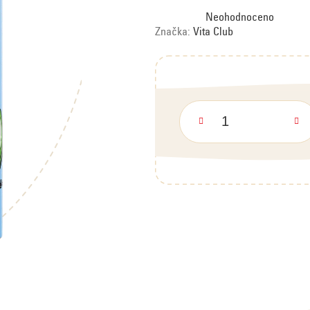
Průměrné
Neohodnoceno
hodnocení
produktu
Značka:
Vita Club
je
0,0
z
5
hvězdiček.