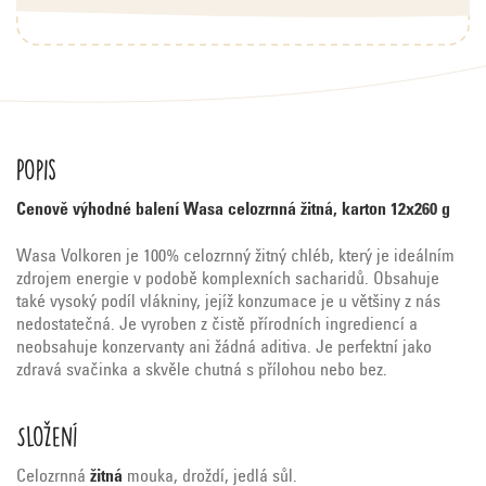
Popis
Cenově výhodné balení Wasa celozrnná žitná, karton 12x260 g
Wasa Volkoren je 100% celozrnný žitný chléb, který je ideálním
zdrojem energie v podobě komplexních sacharidů. Obsahuje
také vysoký podíl vlákniny, jejíž konzumace je u většiny z nás
nedostatečná. Je vyroben z čistě přírodních ingrediencí a
neobsahuje konzervanty ani žádná aditiva. Je perfektní jako
zdravá svačinka a skvěle chutná s přílohou nebo bez.
Složení
Celozrnná
žitná
mouka, droždí, jedlá sůl.