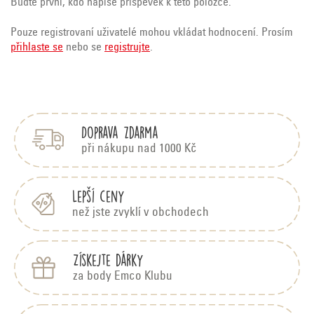
Buďte první, kdo napíše příspěvek k této položce.
Pouze registrovaní uživatelé mohou vkládat hodnocení. Prosím
přihlaste se
nebo se
registrujte
.
Z
á
p
Doprava zdarma
a
t
při nákupu nad 1000 Kč
í
Lepší ceny
než jste zvyklí v obchodech
Získejte dárky
za body Emco Klubu