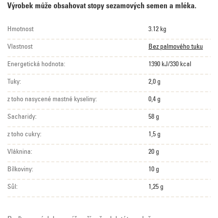
Výrobek může obsahovat stopy sezamových semen a mléka.
Hmotnost
3.12 kg
Vlastnost
Bez palmového tuku
Energetická hodnota:
1390 kJ/330 kcal
Tuky:
2,0 g
z toho nasycené mastné kyseliny:
0,4 g
Sacharidy:
58 g
z toho cukry:
1,5 g
Vláknina:
20 g
Bílkoviny:
10 g
Sůl:
1,25 g