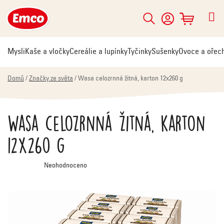
Přejít
na
Hledat
NÁKUPNÍ
obsah
KOŠÍK
Mysli
Kaše a vločky
Cereálie a lupínky
Tyčinky
Sušenky
Ovoce a ořec
Domů
/
Značky ze světa
/
Wasa celozrnná žitná, karton 12x260 g
Wasa celozrnná žitná, karton
12x260 g
Průměrné
Neohodnoceno
hodnocení
produktu
je
0,0
z
5
hvězdiček.