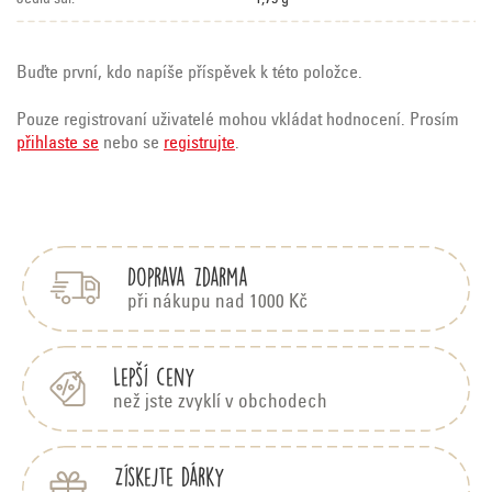
Buďte první, kdo napíše příspěvek k této položce.
Pouze registrovaní uživatelé mohou vkládat hodnocení. Prosím
přihlaste se
nebo se
registrujte
.
Z
á
p
Doprava zdarma
a
t
při nákupu nad 1000 Kč
í
Lepší ceny
než jste zvyklí v obchodech
Získejte dárky