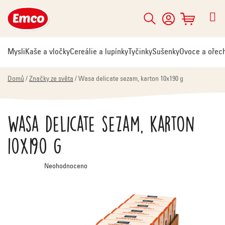
Přejít
na
Hledat
NÁKUPNÍ
obsah
KOŠÍK
Mysli
Kaše a vločky
Cereálie a lupínky
Tyčinky
Sušenky
Ovoce a ořec
Domů
/
Značky ze světa
/
Wasa delicate sezam, karton 10x190 g
Wasa delicate sezam, karton
10x190 g
Průměrné
Neohodnoceno
hodnocení
produktu
je
0,0
z
5
hvězdiček.