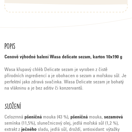
Popis
Cenově výhodné balení Wasa delicate sezam, karton 10x190 g
Wasa křupavý chléb Delicate sezam je vyroben z čistě
přírodních ingrediencí a je obohacen o sezam a mořskou sůl. Je
perfektní jako zdravá svačinka. Wasa Delicate sezam je bohatý
na vlákninu a je bez aditiv či konzervantů.
Složení
Celozrnná
pšeničná
mouka (43 %),
pšeničná
mouka,
sezamová
semínka (11,5%), slunečnicový olej, jedlá mořská sůl (1,2 %),
extrakt z
ječného
sladu, jedlá sůl, droždí, antioxidant: výtažky