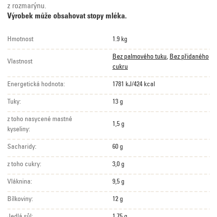
z rozmarýnu.
Výrobek může obsahovat stopy mléka.
Hmotnost
1.9 kg
Bez palmového tuku
,
Bez přidaného
Vlastnost
cukru
Energetická hodnota:
1781 kJ/424 kcal
Tuky:
13 g
z toho nasycené mastné
1,5 g
kyseliny:
Sacharidy:
60 g
z toho cukry:
3,0 g
Vláknina:
9,5 g
Bílkoviny:
12 g
Jedlá sůl:
1,75 g