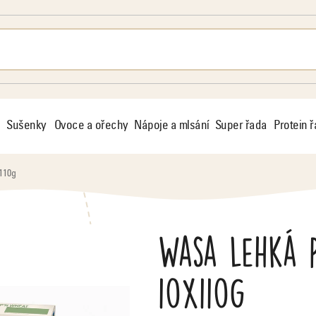
Sušenky
Ovoce a ořechy
Nápoje a mlsání
Super řada
Protein 
110g
Wasa lehká 
10x110g