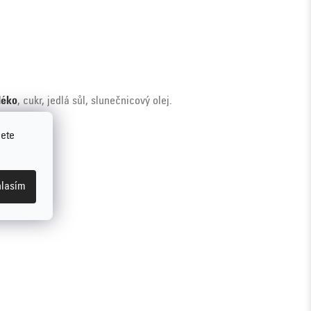
léko
, cukr, jedlá sůl, slunečnicový olej.
jete
lasím