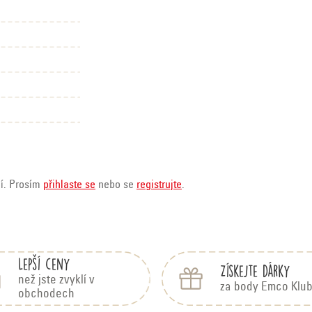
ní. Prosím
přihlaste se
nebo se
registrujte
.
Lepší ceny
Získejte dárky
než jste zvyklí v
za body Emco Klu
obchodech