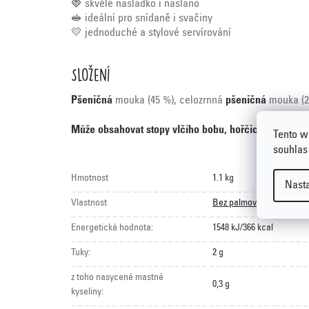
🍓 skvělé nasladko i naslano
🥪 ideální pro snídaně i svačiny
💛 jednoduché a stylové servírování
Složení
Pšeničná
mouka (45 %), celozrnná
pšeničná
mouka (2
Může obsahovat stopy vlčího bobu, hořčice, sezamov
Tento w
souhlas
Hmotnost
1.1 kg
Nast
Vlastnost
Bez palmového tuku
Energetická hodnota:
1548 kJ/366 kcal
Tuky:
2 g
z toho nasycené mastné
0,3 g
kyseliny: