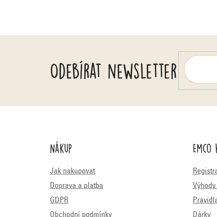
í
Odebírat newsletter
Nákup
Emco 
Jak nakupovat
Registr
Doprava a platba
Výhody 
GDPR
Pravidl
Obchodní podmínky
Dárky