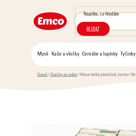
Přejít
na
obsah
HLEDAT
Mysli
Kaše a vločky
Cereálie a lupínky
Tyčinky
Domů
/
Značky ze světa
/
Wasa lehká pšeničná, karton 10x