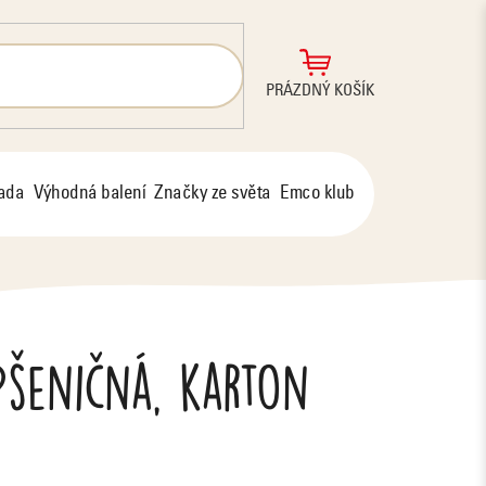
NÁKUPNÍ
PRÁZDNÝ KOŠÍK
KOŠÍK
řada
Výhodná balení
Značky ze světa
Emco klub
pšeničná, karton