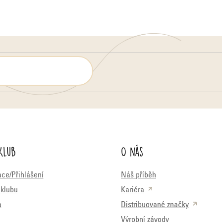
Klub
O nás
ace/Přihlášení
Náš příběh
klubu
Kariéra
a
Distribuované značky
Výrobní závody