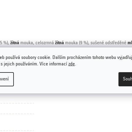
5 %),
žitná
mouka, celozrnná
žitná
mouka (9 %), sušené odstředěné
m
ých semen a sóji.
eb používá soubory cookie. Dalším procházením tohoto webu vyjadřu
 s jejich používáním. Více informací
zde
.
avení
Souh