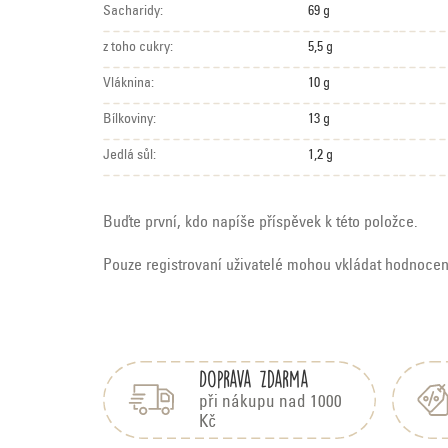
Sacharidy:
69 g
z toho cukry:
5,5 g
Vláknina:
10 g
Bílkoviny:
13 g
Jedlá sůl:
1,2 g
Buďte první, kdo napíše příspěvek k této položce.
Pouze registrovaní uživatelé mohou vkládat hodnoce
Z
á
Doprava zdarma
p
a
při nákupu nad 1000
Kč
t