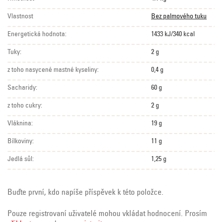
Vlastnost
Bez palmového tuku
Energetická hodnota:
1433 kJ/340 kcal
Tuky:
2 g
z toho nasycené mastné kyseliny:
0,4 g
Sacharidy:
60 g
z toho cukry:
2 g
Vláknina:
19 g
Bílkoviny:
11 g
Jedlá sůl:
1,25 g
Buďte první, kdo napíše příspěvek k této položce.
Pouze registrovaní uživatelé mohou vkládat hodnocení. Prosím