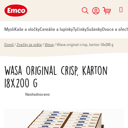
Přejít
na
Hledat
NÁKUPNÍ
obsah
KOŠÍK
Mysli
Kaše a vločky
Cereálie a lupínky
Tyčinky
Sušenky
Ovoce a ořec
Domů
/
Značky ze světa
/
Wasa
/
Wasa original crisp, karton 18x200 g
Wasa original crisp, karton
18x200 g
Průměrné
Neohodnoceno
hodnocení
produktu
je
0,0
z
5
hvězdiček.