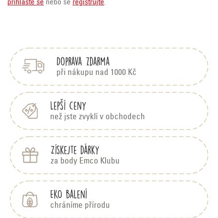
přihlaste se
nebo se
registrujte
.
Z
á
p
Doprava zdarma
a
t
při nákupu nad 1000 Kč
í
Lepší ceny
než jste zvyklí v obchodech
Získejte dárky
za body Emco Klubu
EKO balení
chráníme přírodu