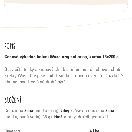
Popis
Cenově výhodné balení Wasa original crisp, karton 18x200 g
Obzvláště tenký a křupavý chléb s příjemnou chlebovou chutí.
Krekry Wasa Crisp se hodí k snídani, obědu i večeři. Obzvláště
chutné jsou k většině druhů sýrů.
Složení
Celozrnná
žitná
mouka (95 g),
žitný
kvásek (celozrnná
žitná
mouka, pitná voda) (36 g),
žitné
otruby, droždí, jedlá sůl.
Hmotnost
4.1 kg