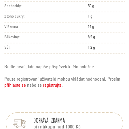
Sacharidy:
50 g
z toho cukry:
1 g
Vláknina:
14 g
Bílkoviny:
8,5 g
Sůl:
1,2 g
Buďte první, kdo napíše příspěvek k této položce.
Pouze registrovaní uživatelé mohou vkládat hodnocení. Prosím
přihlaste se
nebo se
registrujte
.
Z
á
p
Doprava zdarma
a
t
při nákupu nad 1000 Kč