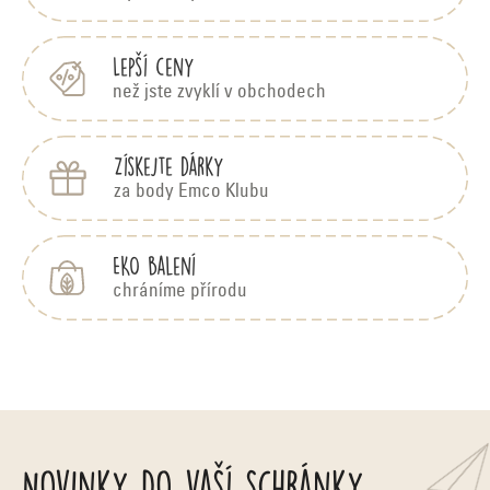
í
Lepší ceny
než jste zvyklí v obchodech
Získejte dárky
za body Emco Klubu
EKO balení
chráníme přírodu
Novinky do vaší schránky