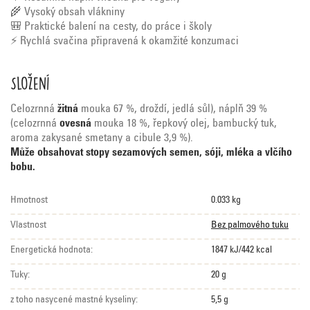
🌾 Vysoký obsah vlákniny
🎒 Praktické balení na cesty, do práce i školy
⚡ Rychlá svačina připravená k okamžité konzumaci
Složení
Celozrnná
žitná
mouka 67 %, droždí, jedlá sůl), náplň 39 %
(celozrnná
ovesná
mouka 18 %, řepkový olej, bambucký tuk,
aroma zakysané smetany a cibule 3,9 %).
Může obsahovat stopy sezamových semen, sóji, mléka a vlčího
bobu.
Hmotnost
0.033 kg
Vlastnost
Bez palmového tuku
Energetická hodnota:
1847 kJ/442 kcal
Tuky:
20 g
z toho nasycené mastné kyseliny:
5,5 g