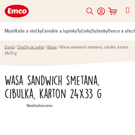
Přejít
na
Hledat
NÁKUPNÍ
obsah
KOŠÍK
Mysli
Kaše a vločky
Cereálie a lupínky
Tyčinky
Sušenky
Ovoce a ořec
Domů
/
Značky ze světa
/
Wasa
/
Wasa sandwich smetana, cibulka, karton
24x33 g
Wasa sandwich smetana,
cibulka, karton 24x33 g
Průměrné
Neohodnoceno
hodnocení
produktu
je
0,0
z
5
hvězdiček.