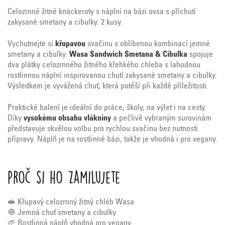
Celozrnné žitné knäckeroty s náplní na bázi ovsa s příchutí
zakysané smetany a cibulky. 2 kusy.
Vychutnejte si
křupavou
svačinu s oblíbenou kombinací jemné
smetany a cibulky.
Wasa Sandwich Smetana & Cibulka
spojuje
dva plátky celozrnného žitného křehkého chleba s lahodnou
rostlinnou náplní inspirovanou chutí zakysané smetany a cibulky.
Výsledkem je vyvážená chuť, která potěší při každé příležitosti.
Praktické balení je ideální do práce, školy, na výlet i na cesty.
Díky
vysokému obsahu vlákniny
a pečlivě vybraným surovinám
představuje skvělou volbu pro rychlou svačinu bez nutnosti
přípravy. Náplň je na rostlinné bázi, takže je vhodná i pro vegany.
Proč si ho zamilujete
🥪 Křupavý celozrnný žitný chléb Wasa
🧅 Jemná chuť smetany a cibulky
🌱 Rostlinná náplň vhodná pro vegany