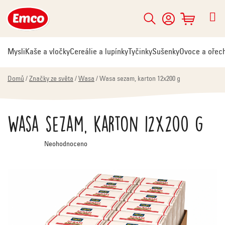
Přejít
na
Hledat
NÁKUPNÍ
obsah
KOŠÍK
Mysli
Kaše a vločky
Cereálie a lupínky
Tyčinky
Sušenky
Ovoce a ořec
Domů
/
Značky ze světa
/
Wasa
/
Wasa sezam, karton 12x200 g
Wasa sezam, karton 12x200 g
Průměrné
Neohodnoceno
hodnocení
produktu
je
0,0
z
5
hvězdiček.