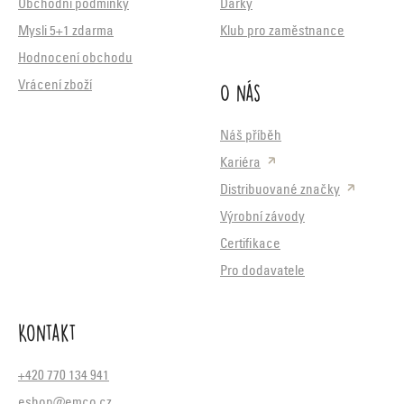
Obchodní podmínky
Dárky
Mysli 5+1 zdarma
Klub pro zaměstnance
Hodnocení obchodu
O nás
Vrácení zboží
Náš příběh
Kariéra
Distribuované značky
Výrobní závody
Certifikace
Pro dodavatele
Kontakt
+420 770 134 941
eshop@emco.cz