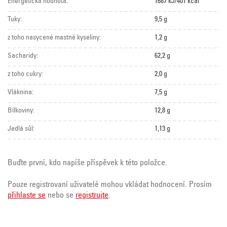
Energetická hodnota:
1687 kJ/401 kcal
Tuky:
9,5 g
z toho nasycené mastné kyseliny:
1,2 g
Sacharidy:
62,2 g
z toho cukry:
2,0 g
Vláknina:
7,5 g
Bílkoviny:
12,8 g
Jedlá sůl:
1,13 g
Buďte první, kdo napíše příspěvek k této položce.
Pouze registrovaní uživatelé mohou vkládat hodnocení. Prosím
přihlaste se
nebo se
registrujte
.
Z