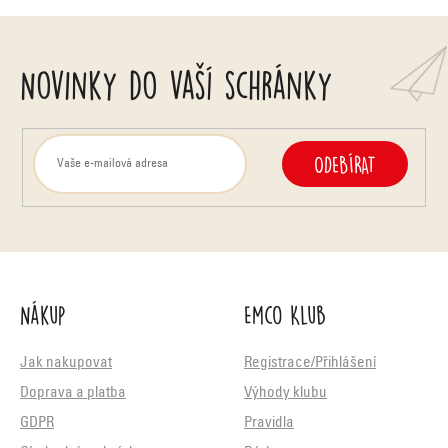
Novinky do vaší schránky
ODEBÍRAT
Nákup
Emco Klub
Jak nakupovat
Registrace/Přihlášení
Doprava a platba
Výhody klubu
GDPR
Pravidla