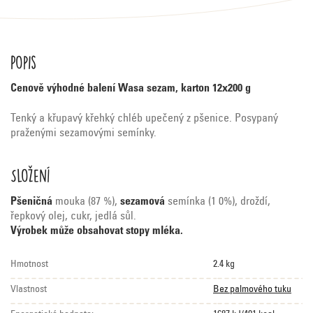
Popis
Cenově výhodné balení Wasa sezam, karton 12x200 g
Tenký a křupavý křehký chléb upečený z pšenice. Posypaný
praženými sezamovými semínky.
Složení
Pšeničná
mouka (87 %),
sezamová
semínka (1 0%), droždí,
řepkový olej, cukr, jedlá sůl.
Výrobek může obsahovat stopy mléka.
Hmotnost
2.4 kg
Vlastnost
Bez palmového tuku