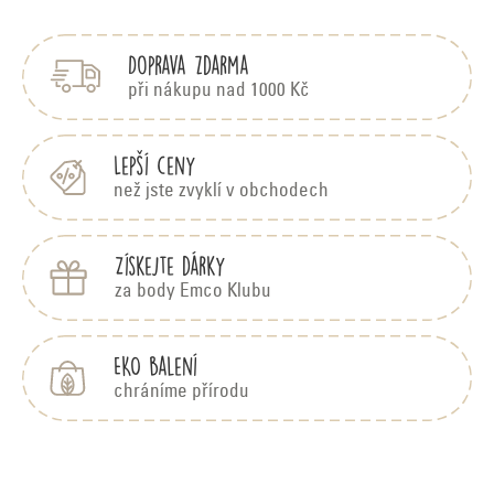
á
p
Doprava zdarma
a
t
při nákupu nad 1000 Kč
í
Lepší ceny
než jste zvyklí v obchodech
Získejte dárky
za body Emco Klubu
EKO balení
chráníme přírodu